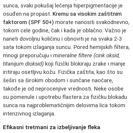
sunca, svaki pokušaj lečenja hiperpigmentacije je
osuđen na propast.
Kremu sa visokim zaštitnim
faktorom (SPF 50+)
morate nanositi svakodnevno,
tokom cele godine, čak i kada je oblаčno. Važno je
naneti dovoljnu količinu i obnoviti je na svaka 2-3
sata tokom izlaganja suncu. Pored hemijskih filtera,
mnogi preporučuju i
mineralne filtere (cink oksid,
titanijum dioksid)
koji fizički blokiraju zrake i manje
iritiraju osetljivu kožu. Fizička zaštita, kao što su
šeširi sa širokim obodom i sunčane naočare,
takođe je od neprocenjive vrednosti. Neke osobe
su pomenule i upotrebu flastera za fizičku blokadu
sunca na najproblematičnijim delovima lica tokom
intenzivnog izlaganja.
Efikasni tretmani za izbeljivanje fleka