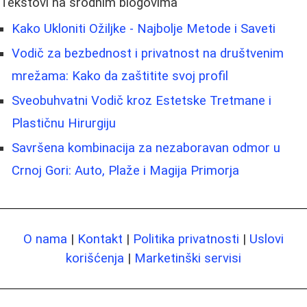
Tekstovi na srodnim blogovima
Kako Ukloniti Ožiljke - Najbolje Metode i Saveti
Vodič za bezbednost i privatnost na društvenim
mrežama: Kako da zaštitite svoj profil
Sveobuhvatni Vodič kroz Estetske Tretmane i
Plastičnu Hirurgiju
Savršena kombinacija za nezaboravan odmor u
Crnoj Gori: Auto, Plaže i Magija Primorja
O nama
|
Kontakt
|
Politika privatnosti
|
Uslovi
korišćenja
|
Marketinški servisi