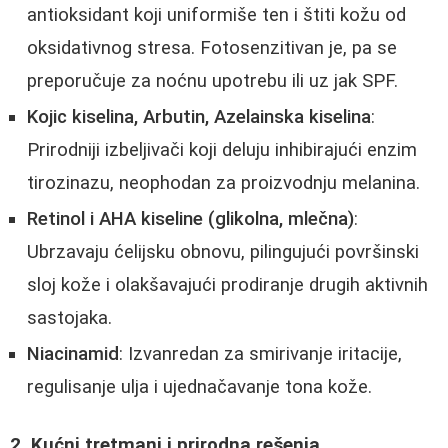
antioksidant koji uniformiše ten i štiti kožu od
oksidativnog stresa. Fotosenzitivan je, pa se
preporučuje za noćnu upotrebu ili uz jak SPF.
Kojic kiselina, Arbutin, Azelainska kiselina
:
Prirodniji izbeljivači koji deluju inhibirajući enzim
tirozinazu, neophodan za proizvodnju melanina.
Retinol i AHA kiseline (glikolna, mlečna)
:
Ubrzavaju ćelijsku obnovu, pilingujući površinski
sloj kože i olakšavajući prodiranje drugih aktivnih
sastojaka.
Niacinamid
: Izvanredan za smirivanje iritacije,
regulisanje ulja i ujednačavanje tona kože.
2. Kućni tretmani i prirodna rešenja