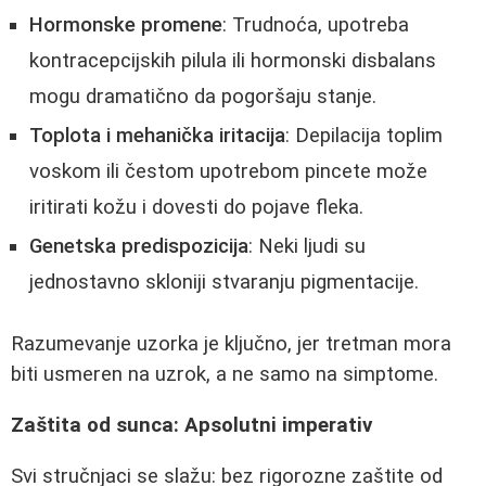
Hormonske promene
: Trudnoća, upotreba
kontracepcijskih pilula ili hormonski disbalans
mogu dramatično da pogoršaju stanje.
Toplota i mehanička iritacija
: Depilacija toplim
voskom ili čestom upotrebom pincete može
iritirati kožu i dovesti do pojave fleka.
Genetska predispozicija
: Neki ljudi su
jednostavno skloniji stvaranju pigmentacije.
Razumevanje uzorka je ključno, jer tretman mora
biti usmeren na uzrok, a ne samo na simptome.
Zaštita od sunca: Apsolutni imperativ
Svi stručnjaci se slažu: bez rigorozne zaštite od