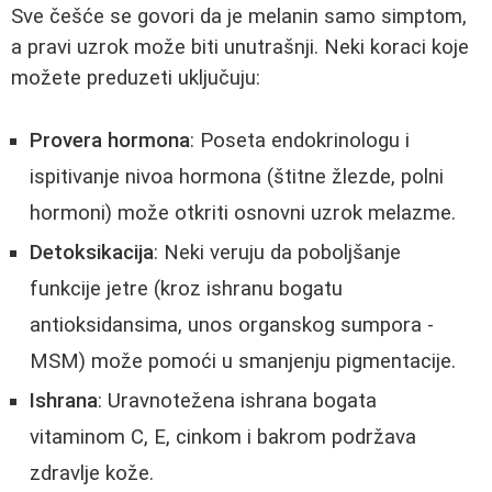
Sve češće se govori da je melanin samo simptom,
a pravi uzrok može biti unutrašnji. Neki koraci koje
možete preduzeti uključuju:
Provera hormona
: Poseta endokrinologu i
ispitivanje nivoa hormona (štitne žlezde, polni
hormoni) može otkriti osnovni uzrok melazme.
Detoksikacija
: Neki veruju da poboljšanje
funkcije jetre (kroz ishranu bogatu
antioksidansima, unos organskog sumpora -
MSM) može pomoći u smanjenju pigmentacije.
Ishrana
: Uravnotežena ishrana bogata
vitaminom C, E, cinkom i bakrom podržava
zdravlje kože.