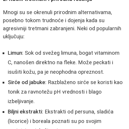
Mnogi su se okrenuli prirodnim alternativama,
posebno tokom trudnoće i dojenja kada su
agresivniji tretmani zabranjeni. Neki od popularnih
uključuju:
Limun
: Sok od svežeg limuna, bogat vitaminom
C, nanošen direktno na fleke. Može peckati i
isušiti kožu, pa je neophodna opreznost.
Sirće od jabuke
: Razblaženo sirće se koristi kao
tonik za ravnotežu pH vrednosti i blago
izbeljivanje.
Biljni ekstrakti
: Ekstrakti od persuna, sladića
(licorice) i boreala poznati su po svojim