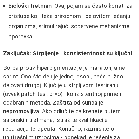
Biološki tretman
: Ovaj pojam se često koristi za
pristupe koji teže prirodnom i celovitom lečenju
organizma, stimulirajući sopstvene mehanizme
oporavka.
Zaključak: Strpljenje i konzistentnost su ključni
Borba protiv hiperpigmentacije je maraton, a ne
sprint. Ono što deluje jednoj osobi, neće nužno
delovati drugoj. Kĺjuč je u strpljivom testiranju
(uvvek patch test prvo) i konzistentnoj primeni
odabranih metoda.
Zaštita od sunca je
nepromovljiva
. Ako odlučite da krenete putem
salonskih tretmana, istražite kvalifikacije i
reputaciju terapeuta. Konačno, razmislite o
unutrašnjim uzrocima - ponekad je rešenje za