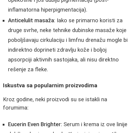
inflamatorna hiperpigmentacija).
Anticelulit masaža
: Iako se primarno koristi za
druge svrhe, neke tehnike dubinske masaže koje
poboljšavaju cirkulaciju i limfnu drenažu mogle bi
indirektno doprineti zdravlju kože i boljoj
apsorpciji aktivnih sastojaka, ali nisu direktno
rešenje za fleke.
Iskustva sa popularnim proizvodima
Kroz godine, neki proizvodi su se istakli na
forumima:
Eucerin Even Brighter
: Serum i krema iz ove linije