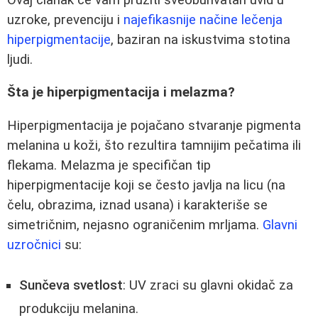
uzroke, prevenciju i
najefikasnije načine lečenja
hiperpigmentacije
, baziran na iskustvima stotina
ljudi.
Šta je hiperpigmentacija i melazma?
Hiperpigmentacija je pojačano stvaranje pigmenta
melanina u koži, što rezultira tamnijim pečatima ili
flekama. Melazma je specifičan tip
hiperpigmentacije koji se često javlja na licu (na
čelu, obrazima, iznad usana) i karakteriše se
simetričnim, nejasno ograničenim mrljama.
Glavni
uzročnici
su:
Sunčeva svetlost
: UV zraci su glavni okidač za
produkciju melanina.