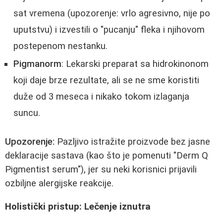
sat vremena (upozorenje: vrlo agresivno, nije po
uputstvu) i izvestili o "pucanju" fleka i njihovom
postepenom nestanku.
Pigmanorm
: Lekarski preparat sa hidrokinonom
koji daje brze rezultate, ali se ne sme koristiti
duže od 3 meseca i nikako tokom izlaganja
suncu.
Upozorenje:
Pazljivo istražite proizvode bez jasne
deklaracije sastava (kao što je pomenuti "Derm Q
Pigmentist serum"), jer su neki korisnici prijavili
ozbiljne alergijske reakcije.
Holistički pristup: Lečenje iznutra