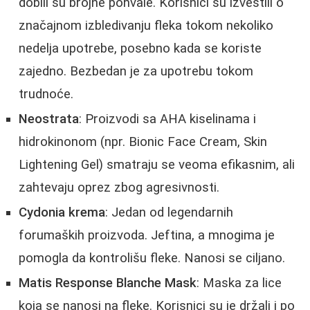
dobili su brojne pohvale. Korisnici su izvestili o
značajnom izbledivanju fleka tokom nekoliko
nedelja upotrebe, posebno kada se koriste
zajedno. Bezbedan je za upotrebu tokom
trudnoće.
Neostrata
: Proizvodi sa AHA kiselinama i
hidrokinonom (npr. Bionic Face Cream, Skin
Lightening Gel) smatraju se veoma efikasnim, ali
zahtevaju oprez zbog agresivnosti.
Cydonia krema
: Jedan od legendarnih
forumaških proizvoda. Jeftina, a mnogima je
pomogla da kontrolišu fleke. Nanosi se ciljano.
Matis Response Blanche Mask
: Maska za lice
koja se nanosi na fleke. Korisnici su je držali i po