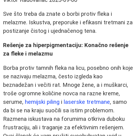
Sve što treba da znate o borbi protiv fleka i
melazme. Iskustva, preporuke i efikasni tretmani za
postizanje čistog i ujednačenog tena.
Rešenje za hiperpigmentaciju: Konačno rešenje
za fleke i melazmu
Borba protiv tamnih fleka na licu, posebno onih koje
se nazivaju melazma, često izgleda kao
beznadežan i večiti rat. Mnoge žene, a i muškarci,
troše ogromne količine novca na razne kreme,
serume,
hemijski piling
i
laserske tretmane
, samo
da bi se na kraju suočili sa istim problemom.
Razmena iskustava na forumima otkriva duboku
frustraciju, ali i traganje za efektivnim rešenjem.
Ovaj članak će vam pružiti sveobuhvatan uvid u