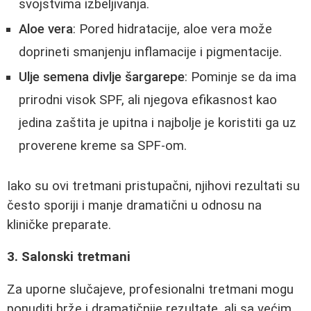
svojstvima izbeljivanja.
Aloe vera
: Pored hidratacije, aloe vera može
doprineti smanjenju inflamacije i pigmentacije.
Ulje semena divlje šargarepe
: Pominje se da ima
prirodni visok SPF, ali njegova efikasnost kao
jedina zaštita je upitna i najbolje je koristiti ga uz
proverene kreme sa SPF-om.
Iako su ovi tretmani pristupačni, njihovi rezultati su
često sporiji i manje dramatični u odnosu na
kliničke preparate.
3. Salonski tretmani
Za uporne slučajeve, profesionalni tretmani mogu
ponuditi brže i dramatičnije rezultate, ali sa većim