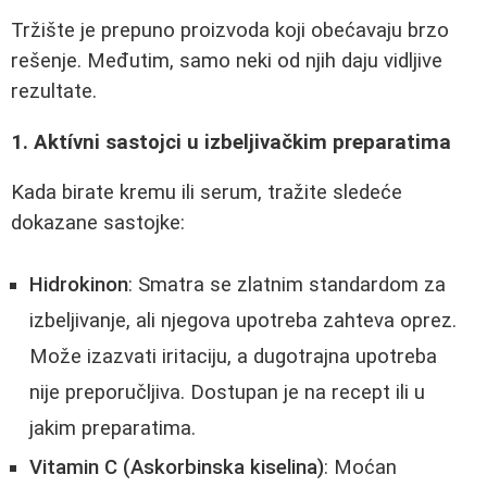
Tržište je prepuno proizvoda koji obećavaju brzo
rešenje. Međutim, samo neki od njih daju vidljive
rezultate.
1. Aktívni sastojci u izbeljivačkim preparatima
Kada birate kremu ili serum, tražite sledeće
dokazane sastojke:
Hidrokinon
: Smatra se zlatnim standardom za
izbeljivanje, ali njegova upotreba zahteva oprez.
Može izazvati iritaciju, a dugotrajna upotreba
nije preporučljiva. Dostupan je na recept ili u
jakim preparatima.
Vitamin C (Askorbinska kiselina)
: Moćan