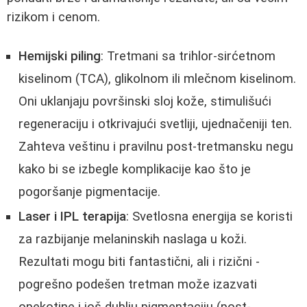
rizikom i cenom.
Hemijski piling
: Tretmani sa trihlor-sirćetnom
kiselinom (TCA), glikolnom ili mlečnom kiselinom.
Oni uklanjaju površinski sloj kože, stimulišući
regeneraciju i otkrivajući svetliji, ujednačeniji ten.
Zahteva veštinu i pravilnu post-tretmansku negu
kako bi se izbegle komplikacije kao što je
pogoršanje pigmentacije.
Laser i IPL terapija
: Svetlosna energija se koristi
za razbijanje melaninskih naslaga u koži.
Rezultati mogu biti fantastični, ali i rizični -
pogrešno podešen tretman može izazvati
opekotine i još dublju pigmentaciju (post-