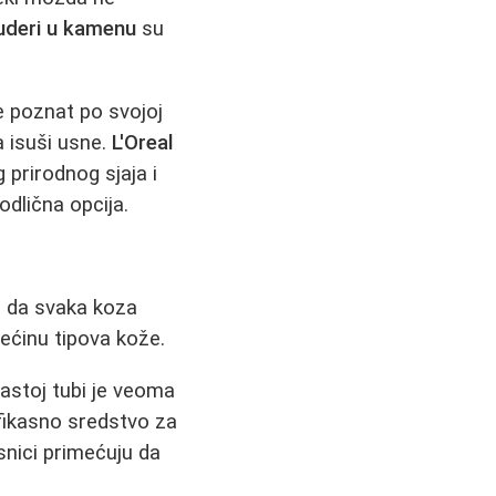
deri u kamenu
su
e poznat po svojoj
a isuši usne.
L'Oreal
 prirodnog sjaja i
odlična opcija.
o da svaka koza
većinu tipova kože.
astoj tubi je veoma
fikasno sredstvo za
snici primećuju da