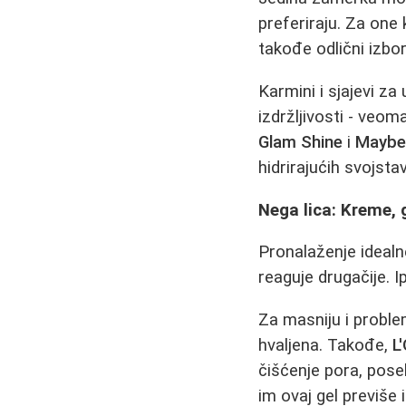
preferiraju. Za one 
takođe odlični izbor
Karmini i sjajevi z
izdržljivosti - veom
Glam Shine
i
Maybel
hidrirajućih svojsta
Nega lica: Kreme, g
Pronalaženje idealn
reaguje drugačije. I
Za masniju i probl
hvaljena. Takođe,
L
čišćenje pora, pose
im ovaj gel previše 