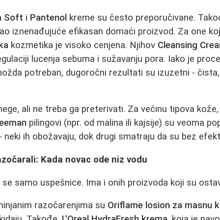
a Soft
i
Pantenol
kreme su često preporučivane. Tako
ao iznenađujuće efikasan domaći proizvod. Za one koji
ka
kozmetika je visoko cenjena. Njihov
Cleansing Cre
ulaciji lucenja sebuma i sužavanju pora. Iako je proce
žda potreban, dugoročni rezultati su izuzetni - čista,
nege, ali ne treba ga preterivati. Za većinu tipova kože
reeman
pilingovi (npr. od malina ili kajsije) su veoma po
- neki ih obožavaju, dok drugi smatraju da su bez efekt
razočarali: Kada novac ode niz vodu
 se samo uspešnice. Ima i onih proizvoda koji su ostavi
injanim razočarenjima su
Oriflame losion za masnu 
skidaju. Takođe,
L'Oreal HydraFresh krema
, koja je na