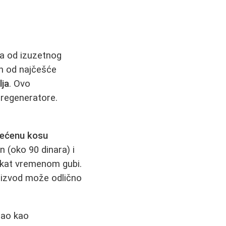
ga od izuzetnog
an od najčešće
ja
. Ovo
 regeneratore.
tećenu kosu
in (oko 90 dinara) i
fekat vremenom gubi.
oizvod može odlično
ao kao