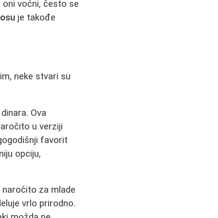
 oni voćni, često se
kosu
je takođe
im, neke stvari su
dinara. Ova
aročito u verziji
ogodišnji favorit
iju opciju,
, naročito za mlade
luje vrlo prirodno.
neki možda ne