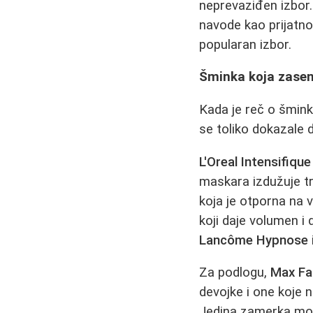
neprevaziđen izbor
navode kao prijatno
popularan izbor.
Šminka koja zasenj
Kada je reč o šmink
se toliko dokazale 
L'Oreal Intensifiqu
maskara izdužuje tre
koja je otporna na
koji daje volumen i 
Lancôme Hypnose
Za podlogu,
Max Fa
devojke i one koje 
Jedina zamerka može