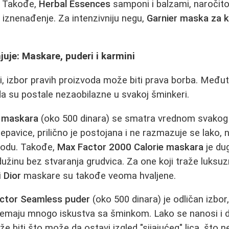
. Takođe,
Herbal Essences
samponi i balzami, naročito
 iznenađenje. Za intenzivniju negu,
Garnier maska za 
uje: Maskare, puderi i karmini
i, izbor pravih proizvoda može biti prava borba. Međut
da su postale nezaobilazne u svakoj šminkeri.
e maskara
(oko 500 dinara) se smatra vrednom svakog 
pavice, prilično je postojana i ne razmazuje se lako, n
 vodu. Takođe,
Max Factor 2000 Calorie maskara
je dug
dužinu bez stvaranja grudvica. Za one koji traže luksuzn
i
Dior
maskare su takođe veoma hvaljene.
ctor Seamless puder
(oko 500 dinara) je odličan izbor
nemaju mnogo iskustva sa šminkom. Lako se nanosi i de
 biti što može da ostavi izgled "sijajućeg" lica, što 