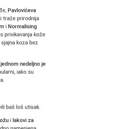
đe,
Pavlovićeva
 traže prirodnija
am
i
Normalising
s privikavanja kože
 sjajna koza bez
,
jednom nedeljno je
pularni, iako su
a.
li baš loš utisak.
kožu
i
lakovi za
vodno namenjena