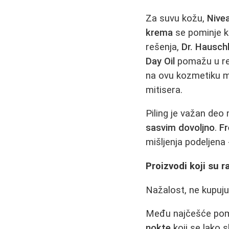
Za suvu kožu,
Nive
krema
se pominje k
rešenja,
Dr. Hausch
Day Oil
pomažu u reg
na ovu kozmetiku mo
mitisera.
Piling je važan deo 
sasvim dovoljno
.
F
mišljenja podeljena 
Proizvodi koji su 
Nažalost, ne kupuju
Među najčešće pom
nokte
koji se lako 