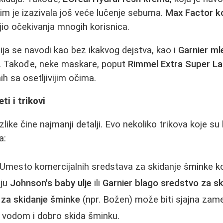
im je izazivala još veće lučenje sebuma.
Max Factor ko
jio očekivanja mnogih korisnica.
ija se navodi kao bez ikakvog dejstva, kao i
Garnier ml
. Takođe, neke maskare, poput
Rimmel Extra Super L
nih sa osetljivijim očima.
ti i trikovi
ike čine najmanji detalji. Evo nekoliko trikova koje su 
a:
Umesto komercijalnih sredstava za skidanje šminke k
uju
Johnson's baby ulje
ili
Garnier blago sredstvo za s
 za skidanje šminke
(npr. Božen) može biti sjajna za
 vodom i dobro skida šminku.