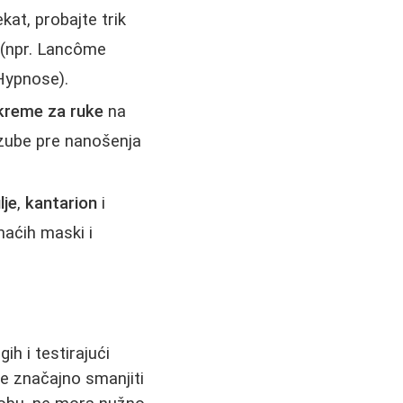
kat, probajte trik
 (npr. Lancôme
Hypnose).
kreme za ruke
na
 zube pre nanošenja
lje
,
kantarion
i
maćih maski i
h i testirajući
e značajno smanjiti