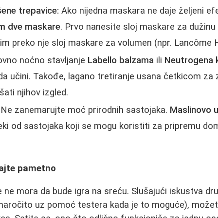
ene trepavice:
Ako nijedna maskara ne daje željeni efe
m dve maskare
. Prvo nanesite sloj maskare za dužinu
atim preko nje sloj maskare za volumen (npr. Lancôme 
vno noćno stavljanje
Labello balzama
ili
Neutrogena 
a učini. Takođe, lagano tretiranje usana četkicom za
ati njihov izgled.
Ne zanemarujte moć prirodnih sastojaka.
Maslinovo u
i od sastojaka koji se mogu koristiti za pripremu do
rajte pametno
ne mora da bude igra na sreću. Slušajući iskustva drugi
(naročito uz pomoć testera kada je to moguće), možet