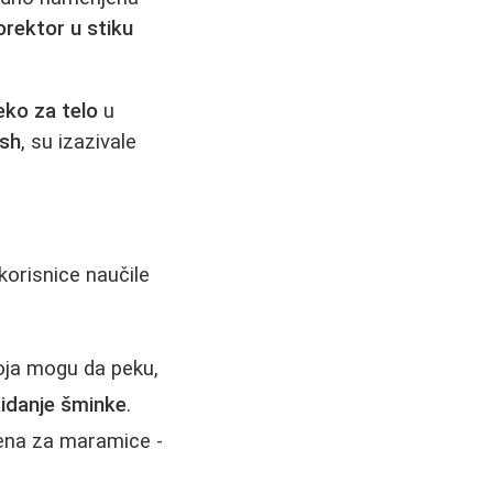
rektor u stiku
eko za telo
u
ash
, su izazivale
korisnice naučile
oja mogu da peku,
kidanje šminke
.
mena za maramice -