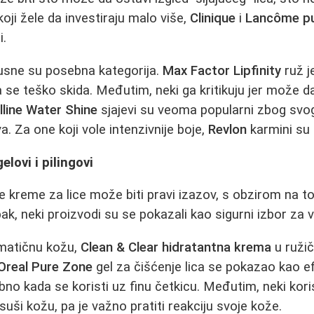
koji žele da investiraju malo više,
Clinique
i
Lancôme pu
i.
a usne su posebna kategorija.
Max Factor Lipfinity
ruž j
a se teško skida. Međutim, neki ga kritikuju jer može d
line Water Shine
sjajevi su veoma popularni zbog svog
va. Za one koji vole intenzivnije boje,
Revlon
karmini su 
elovi i pilingovi
e kreme za lice može biti pravi izazov, s obzirom na t
pak, neki proizvodi su se pokazali kao sigurni izbor za 
ematičnu kožu,
Clean & Clear hidratantna krema
u ružič
'Oreal Pure Zone
gel za čišćenje lica se pokazao kao e
bno kada se koristi uz finu četkicu. Međutim, neki kori
isuši kožu, pa je važno pratiti reakciju svoje kože.