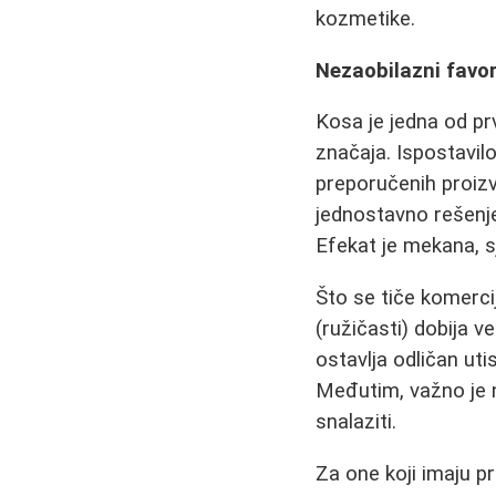
kozmetike.
Nezaobilazni favor
Kosa je jedna od pr
značaja. Ispostavil
preporučenih proiz
jednostavno rešenje
Efekat je mekana, sj
Što se tiče komerci
(ružičasti) dobija v
ostavlja odličan ut
Međutim, važno je 
snalaziti.
Za one koji imaju 