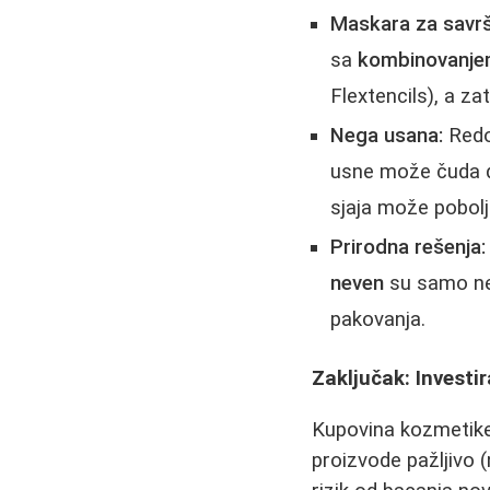
Maskara za savrš
sa
kombinovanje
Flextencils), a z
Nega usana:
Redo
usne može čuda d
sjaja može poboljš
Prirodna rešenja:
neven
su samo nek
pakovanja.
Zaključak: Investi
Kupovina kozmetike 
proizvode pažljivo 