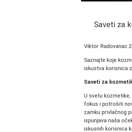
Saveti za 
Viktor Radovanac
2
Saznajte koje kozmet
iskustva korisnica z
Saveti za kozmeti
U svetu kozmetike, 
fokus i potrošiti n
zamku privlačnog pa
ispunjava naša oček
iskusnih korisnica 