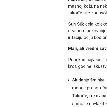
masnoj koži, na nek
takođe nije zadovol
Sun Silk
cela kolekc
crvenom pakovanju
iritaciju očiju kod o
Mali, ali vredni save
Ponekad najveće razl
kroz godine iskustv
Skidanje šminke:
mnoge preporuč
Takođe,
rukovica
samo je navlažite