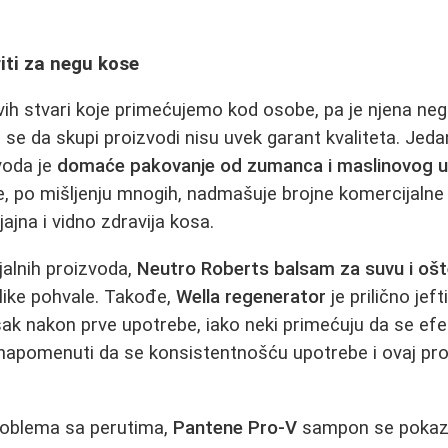
iti za negu kose
vih stvari koje primećujemo kod osobe, pa je njena ne
o se da skupi proizvodi nisu uvek garant kvaliteta. Jed
voda je
domaće pakovanje od zumanca i maslinovog ul
, po mišljenju mnogih, nadmašuje brojne komercijalne
ajna i vidno zdravija kosa.
jalnih proizvoda,
Neutro Roberts balsam za suvu i oš
elike pohvale. Takođe,
Wella regenerator
je prilično jeft
isak nakon prve upotrebe, iako neki primećuju da se e
napomenuti da se konsistentnošću upotrebe i ovaj pr
problema sa perutima,
Pantene Pro-V
sampon se pokaz