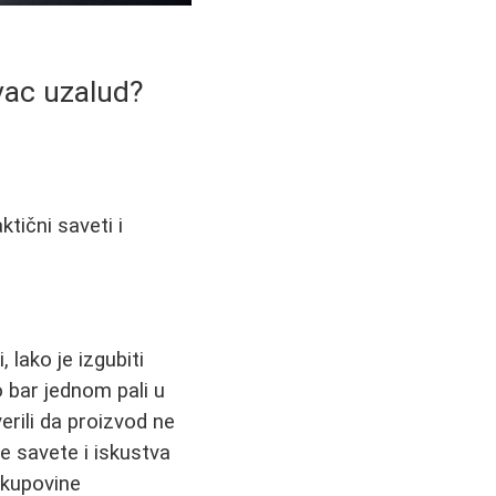
vac uzalud?
tični saveti i
lako je izgubiti
o bar jednom pali u
rili da proizvod ne
e savete i iskustva
 kupovine