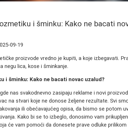
kozmetiku i šminku: Kako ne bacati no
025-09-19
ičke proizvode vredno je kupiti, a koje izbegavati. Prak
a negu lica, kose i šminkanje.
ku i šminku: Kako ne bacati novac uzalud?
gde nas svakodnevno zasipaju reklame i novi proizvodi, 
ovac na stvari koje ne donose željene rezultate. Svi sm
kovanja ili obećavajućeg opisa, da bismo se potom uve
ivanja. Kako bi se to izbeglo, donosimo vam prikupljen
koja će vam pomoći da donesete prave odluke prilikom