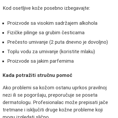
Kod osetljive kože posebno izbegavajte:
Proizvode sa visokim sadržajem alkohola
Fizičke pilinge sa grubim česticama
Prečesto umivanje (2 puta dnevno je dovoljno)
Toplu vodu za umivanje (koristite mlaku)
Proizvode sa jakim parfemima
Kada potražiti stručnu pomoć
Ako problemi sa kožom ostanu uprkos pravilnoj
nezi ili se pogoršaju, preporučuje se poseta
dermatologu. Profesionalac može prepisati jače
tretmane i isključiti druge kožne probleme koji
mogu izgledati slično.