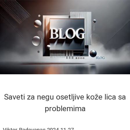
Saveti za negu osetljive kože lica sa
problemima
Viktor Radovanac
2024-11-27