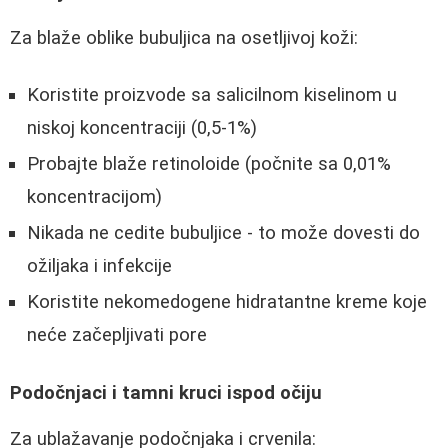
Za blaže oblike bubuljica na osetljivoj koži:
Koristite proizvode sa salicilnom kiselinom u
niskoj koncentraciji (0,5-1%)
Probajte blaže retinoloide (počnite sa 0,01%
koncentracijom)
Nikada ne cedite bubuljice - to može dovesti do
ožiljaka i infekcije
Koristite nekomedogene hidratantne kreme koje
neće začepljivati pore
Podočnjaci i tamni kruci ispod očiju
Za ublažavanje podočnjaka i crvenila: