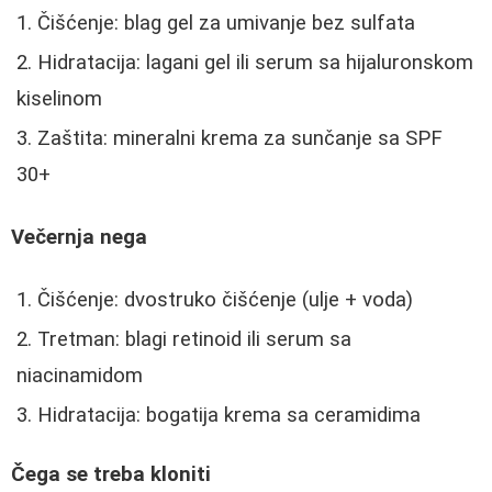
Čišćenje: blag gel za umivanje bez sulfata
Hidratacija: lagani gel ili serum sa hijaluronskom
kiselinom
Zaštita: mineralni krema za sunčanje sa SPF
30+
Večernja nega
Čišćenje: dvostruko čišćenje (ulje + voda)
Tretman: blagi retinoid ili serum sa
niacinamidom
Hidratacija: bogatija krema sa ceramidima
Čega se treba kloniti