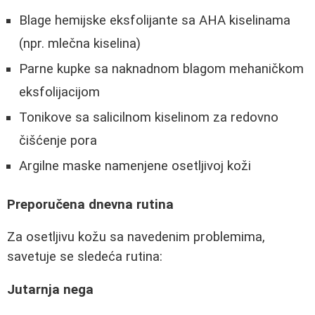
Blage hemijske eksfolijante sa AHA kiselinama
(npr. mlečna kiselina)
Parne kupke sa naknadnom blagom mehaničkom
eksfolijacijom
Tonikove sa salicilnom kiselinom za redovno
čišćenje pora
Argilne maske namenjene osetljivoj koži
Preporučena dnevna rutina
Za osetljivu kožu sa navedenim problemima,
savetuje se sledeća rutina:
Jutarnja nega