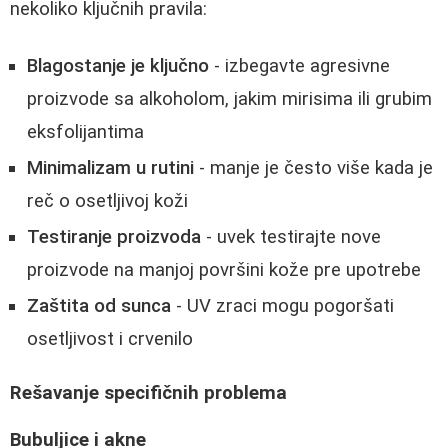
nekoliko ključnih pravila:
Blagostanje je ključno
- izbegavte agresivne
proizvode sa alkoholom, jakim mirisima ili grubim
eksfolijantima
Minimalizam u rutini
- manje je često više kada je
reč o osetljivoj koži
Testiranje proizvoda
- uvek testirajte nove
proizvode na manjoj površini kože pre upotrebe
Zaštita od sunca
- UV zraci mogu pogoršati
osetljivost i crvenilo
Rešavanje specifičnih problema
Bubuljice i akne