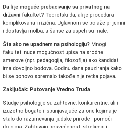
Da li je moguće prebacivanje sa privatnog na
državni fakultet?
Teoretski da, ali je procedura
komplikovana i rizična. Uglavnom se polaže prijemni
i dostavlja molba, a šanse za uspeh su male.
Šta ako ne upadnem na psihologiju?
Mnogi
fakulteti nude mogućnost upisa na srodne
smerove (npr. pedagogija, filozofija) ako kandidat
ima dovoljno bodova. Godinu dana pauziranja kako
bi se ponovo spremalo takođe nije retka pojava.
Zaključak: Putovanje Vredno Truda
Studije psihologije su zahtevne, konkurentne, ali i
izuzetno bogate i ispunjavajuće za one kojima je
stalo do razumevanja ljudske prirode i pomoći
drugima. Zahtevaju posvećenost, strpljenje i