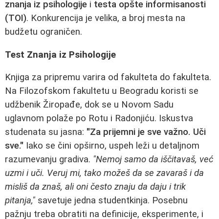
znanja iz psihologije
i
testa opšte informisanosti
(TOI)
. Konkurencija je velika, a broj mesta na
budžetu ograničen.
Test Znanja iz Psihologije
Knjiga za pripremu varira od fakulteta do fakulteta.
Na Filozofskom fakultetu u Beogradu koristi se
udžbenik Žiropađe, dok se u Novom Sadu
uglavnom polaže po Rotu i Radonjiću. Iskustva
studenata su jasna:
"Za prijemni je sve važno. Uči
sve."
Iako se čini opširno, uspeh leži u detaljnom
razumevanju gradiva.
"Nemoj samo da iščitavaš, već
uzmi i uči. Veruj mi, tako možeš da se zavaraš i da
misliš da znaš, ali oni često znaju da daju i trik
pitanja,"
savetuje jedna studentkinja. Posebnu
pažnju treba obratiti na definicije, eksperimente, i