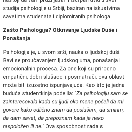
studija psihologije u Srbiji, baziran na iskustvima i
savetima studenata i diplomiranih psihologa.
Zašto Psihologija? Otkrivanje Ljudske Duše i
Ponašanja
Psihologija je, u svom srži, nauka o ljudskoj duši.
Bavi se proučavanjem ljudskog uma, ponašanja i
emocionalnih procesa. Za one koji su prirodno
empatični, dobri slušaoci i posmatrači, ova oblast
može biti izuzetno ispunjavajuća. Kao što je jedna
buduća studentkinja podelila:
"Za psihologiju sam se
zainteresovala kada su ljudi oko mene počeli da mi
govore kako odlično znam da poslušam, da smirim,
da dam savet, da prepoznam kada je neko
raspoložen ili ne."
Ova sposobnost
rada s