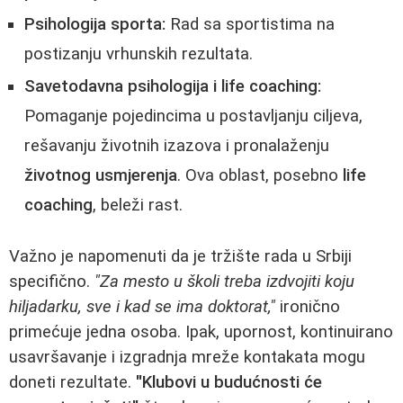
Psihologija sporta:
Rad sa sportistima na
postizanju vrhunskih rezultata.
Savetodavna psihologija i life coaching:
Pomaganje pojedincima u postavljanju ciljeva,
rešavanju životnih izazova i pronalaženju
životnog usmjerenja
. Ova oblast, posebno
life
coaching
, beleži rast.
Važno je napomenuti da je tržište rada u Srbiji
specifično.
"Za mesto u školi treba izdvojiti koju
hiljadarku, sve i kad se ima doktorat,"
ironično
primećuje jedna osoba. Ipak, upornost, kontinuirano
usavršavanje i izgradnja mreže kontakata mogu
doneti rezultate.
"Klubovi u budućnosti će