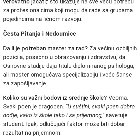
verovatno jačati,"
što ukazuje na sve veću potrebu
za profesionalcima koji mogu da rade sa grupama i
pojedincima na ličnom razvoju.
Česta Pitanja i Nedoumice
Da li je potreban master za rad?
Za većinu ozbiljnih
pozicija, posebno u obrazovanju i zdravstvu, da.
Osnovne studije daju titulu diplomiranog psihologa,
ali master omogućava specijalizaciju i veće šanse
za zapošljavanje.
Koliko su važni bodovi iz srednje škole?
Veoma.
Svaki poen je dragocen.
"U suštini, svaki poen dobro
dođje, kako iz škole tako i sa prijemnog,"
savetuje
student. Ipak, odlučujući faktor može biti dobar
rezultat na prijemnom.