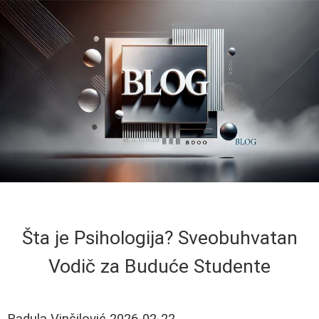
Šta je Psihologija? Sveobuhvatan
Vodič za Buduće Studente
Radula Vinčilović
2026-02-22