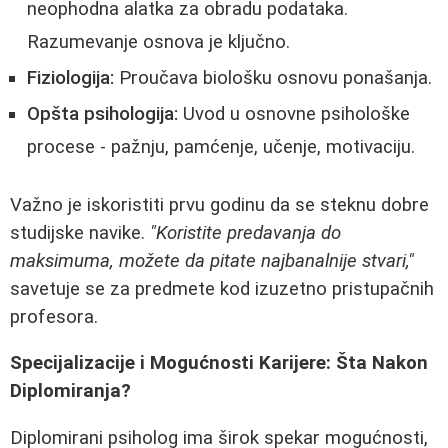
neophodna alatka za obradu podataka.
Razumevanje osnova je ključno.
Fiziologija:
Proučava biološku osnovu ponašanja.
Opšta psihologija:
Uvod u osnovne psihološke
procese - pažnju, pamćenje, učenje, motivaciju.
Važno je iskoristiti prvu godinu da se steknu dobre
studijske navike.
"Koristite predavanja do
maksimuma, možete da pitate najbanalnije stvari,"
savetuje se za predmete kod izuzetno pristupačnih
profesora.
Specijalizacije i Mogućnosti Karijere: Šta Nakon
Diplomiranja?
Diplomirani psiholog ima širok spekar mogućnosti,