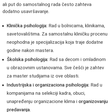
ali put do samostalnog rada često zahteva
dodatno usavršavanje.
Klinička psihologija:
Rad u bolnicama, klinikama,
savetovalištima. Za samostalnu kliničku procenu
neophodna je specijalizacija koja traje dodatne
godine nakon mastera.
Školska psihologija:
Rad sa decom i omladinom
u obrazovnim ustanovama. Sve češći je zahtev
za master studijama iz ove oblasti.
Industrijska i organizaciona psihologija:
Rad u
kompanijama na selekciji kadra, obuci,
unapređenju organizacione klima i
organizovanju
predavanja
.