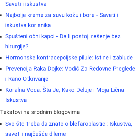
Saveti i iskustva
Najbolje kreme za suvu kožu i bore - Saveti i
iskustva korisnika
Spušteni očni kapci - Da li postoji rešenje bez
hirurgije?
Hormonske kontracepcijske pilule: Istine i zablude
Prevencija Raka Dojke: Vodič Za Redovne Preglede
i Rano Otkrivanje
Koralna Voda: Šta Je, Kako Deluje i Moja Lična
Iskustva
Tekstovi na srodnim blogovima
Sve što treba da znate o blefaroplastici: Iskustva,
saveti i najčešće dileme