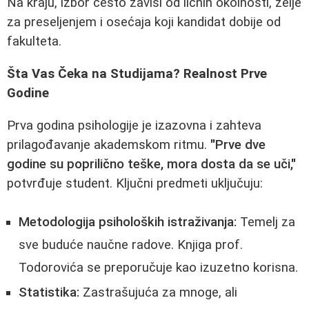
Na kraju, izbor često zavisi od ličnih okolnosti, želje
za preseljenjem i osećaja koji kandidat dobije od
fakulteta.
Šta Vas Čeka na Studijama? Realnost Prve
Godine
Prva godina psihologije je izazovna i zahteva
prilagođavanje akademskom ritmu.
"Prve dve
godine su poprilično teške, mora dosta da se uči,"
potvrđuje student. Ključni predmeti uključuju:
Metodologija psiholoških istraživanja:
Temelj za
sve buduće naučne radove. Knjiga prof.
Todorovića se preporučuje kao izuzetno korisna.
Statistika:
Zastrašujuća za mnoge, ali