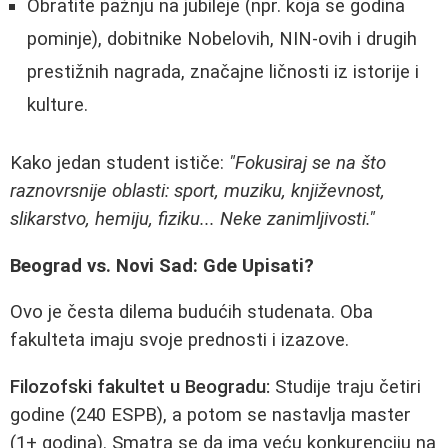
Obratite pažnju na jubileje (npr. koja se godina
pominje), dobitnike Nobelovih, NIN-ovih i drugih
prestižnih nagrada, značajne ličnosti iz istorije i
kulture.
Kako jedan student ističe:
"Fokusiraj se na što
raznovrsnije oblasti: sport, muziku, književnost,
slikarstvo, hemiju, fiziku... Neke zanimljivosti."
Beograd vs. Novi Sad: Gde Upisati?
Ovo je česta dilema budućih studenata. Oba
fakulteta imaju svoje prednosti i izazove.
Filozofski fakultet u Beogradu:
Studije traju četiri
godine (240 ESPB), a potom se nastavlja master
(1+ godina). Smatra se da ima veću konkurenciju na