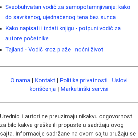
Sveobuhvatan vodič za samopotamnjivanje: kako
do savršenog, ujednačenog tena bez sunca
Kako napisati i izdati knjigu - potpuni vodič za
autore početnike
Tajland - Vodič kroz plaže i noćni život
O nama
|
Kontakt
|
Politika privatnosti
|
Uslovi
korišćenja
|
Marketinški servisi
Urednici i autori ne preuzimaju nikakvu odgovornost
za bilo kakve greške ili propuste u sadržaju ovog
sajta. Informacije sadržane na ovom sajtu pružaju se