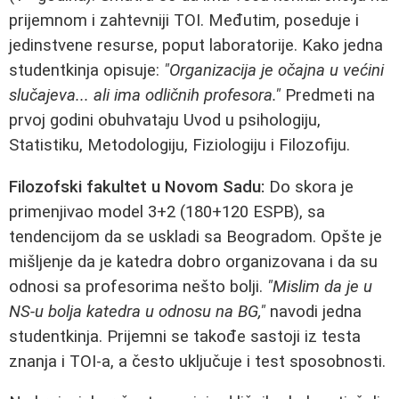
prijemnom i zahtevniji TOI. Međutim, poseduje i
jedinstvene resurse, poput laboratorije. Kako jedna
studentkinja opisuje:
"Organizacija je očajna u većini
slučajeva... ali ima odličnih profesora."
Predmeti na
prvoj godini obuhvataju Uvod u psihologiju,
Statistiku, Metodologiju, Fiziologiju i Filozofiju.
Filozofski fakultet u Novom Sadu:
Do skora je
primenjivao model 3+2 (180+120 ESPB), sa
tendencijom da se uskladi sa Beogradom. Opšte je
mišljenje da je katedra dobro organizovana i da su
odnosi sa profesorima nešto bolji.
"Mislim da je u
NS-u bolja katedra u odnosu na BG,"
navodi jedna
studentkinja. Prijemni se takođe sastoji iz testa
znanja i TOI-a, a često uključuje i test sposobnosti.