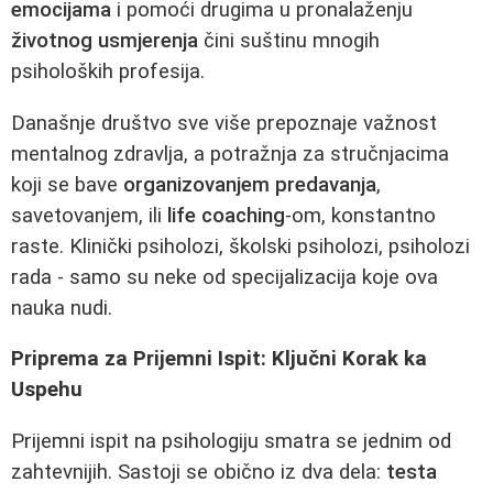
emocijama
i pomoći drugima u pronalaženju
životnog usmjerenja
čini suštinu mnogih
psiholoških profesija.
Današnje društvo sve više prepoznaje važnost
mentalnog zdravlja, a potražnja za stručnjacima
koji se bave
organizovanjem predavanja
,
savetovanjem, ili
life coaching
-om, konstantno
raste. Klinički psiholozi, školski psiholozi, psiholozi
rada - samo su neke od specijalizacija koje ova
nauka nudi.
Priprema za Prijemni Ispit: Ključni Korak ka
Uspehu
Prijemni ispit na psihologiju smatra se jednim od
zahtevnijih. Sastoji se obično iz dva dela:
testa