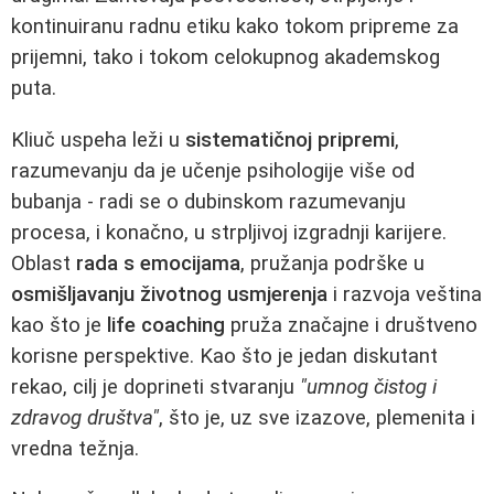
kontinuiranu radnu etiku kako tokom pripreme za
prijemni, tako i tokom celokupnog akademskog
puta.
Kliuč uspeha leži u
sistematičnoj pripremi
,
razumevanju da je učenje psihologije više od
bubanja - radi se o dubinskom razumevanju
procesa, i konačno, u strpljivoj izgradnji karijere.
Oblast
rada s emocijama
, pružanja podrške u
osmišljavanju životnog usmjerenja
i razvoja veština
kao što je
life coaching
pruža značajne i društveno
korisne perspektive. Kao što je jedan diskutant
rekao, cilj je doprineti stvaranju
"umnog čistog i
zdravog društva"
, što je, uz sve izazove, plemenita i
vredna težnja.