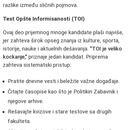
razlike između sličnih pojmova.
Test Opšte Informisanosti (TOI)
Ovaj deo prijemnog mnoge kandidate plaši najviše,
jer zahteva širok opseg znanja iz kulture, sporta,
istorije, nauke i aktuelnih dešavanja.
"TOI je veliko
kockanje,"
priznaje jedan kandidat. Priprema
zahteva sistematski pristup:
Pratite dnevne vesti i beležite važne događaje.
Čitajte časopise kao što je Politikin Zabavnik i
njegove arhive.
Rešavajte kvizove i stare testove sa drugih
fakulteta.