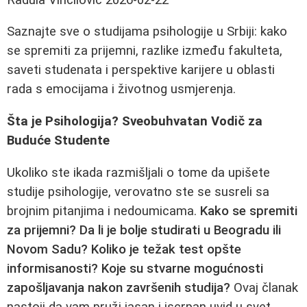
Saznajte sve o studijama psihologije u Srbiji: kako
se spremiti za prijemni, razlike između fakulteta,
saveti studenata i perspektive karijere u oblasti
rada s emocijama i životnog usmjerenja.
Šta je Psihologija? Sveobuhvatan Vodič za
Buduće Studente
Ukoliko ste ikada razmišljali o tome da upišete
studije psihologije, verovatno ste se susreli sa
brojnim pitanjima i nedoumicama.
Kako se spremiti
za prijemni? Da li je bolje studirati u Beogradu ili
Novom Sadu? Koliko je težak test opšte
informisanosti? Koje su stvarne mogućnosti
zapošljavanja nakon završenih studija?
Ovaj članak
nastoji da vam pruži jasan i iscrpan uvid u svet