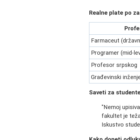
Realne plate po z
Profe
Farmaceut (državn
Programer (mid-lev
Profesor srpskog
Građevinski inženj
Saveti za studente
"Nemoj upisiva
fakultet je tež
Iskustvo stud
Kako doneti odluk