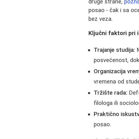
druge strane,
pozna
posao - čak i sa o
bez veza.
Ključni faktori pri
Trajanje studija:
M
posvećenost, dok 
Organizacija vre
vremena od stude
Tržište rada:
Defe
filologa ili sociol
Praktično iskustv
posao.