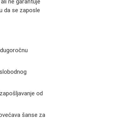
ali ne garantuje
u da se zaposle
a dugoročnu
 slobodnog
 zapošljavanje od
 povećava šanse za