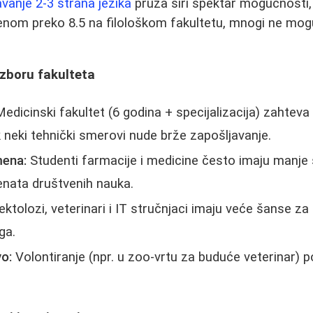
vanje 2-3 strana jezika
pruža širi spektar mogućnosti, 
cenom preko 8.5 na filološkom fakultetu, mnogi ne mog
 izboru fakulteta
edicinski fakultet (6 godina + specijalizacija) zahtev
neki tehnički smerovi nude brže zapošljavanje.
mena:
Studenti farmacije i medicine često imaju manje
nata društvenih nauka.
ktolozi, veterinari i IT stručnjaci imaju veće šanse za
oga.
o:
Volontiranje (npr. u zoo-vrtu za buduće veterinar)