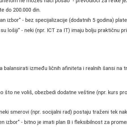
kultetom ne možeš naći posao" - prevodioci za retke jez
te do 200.000 din.
an izbor" - bez specijalizacije (dodatnih 5 godina) plat
 su lošiji" - neki (npr. ICT za IT) imaju bolju praktičnu 
a balansirati između ličnih afiniteta i realnih šansi na t
o što ne voliš, obezbedi dodatne veštine (npr. kurs pr
- neki smerovi (npr. socijalni rad) postaju traženi tek na
n izbor" - bitno je imati plan B i fleksibilnost za prom