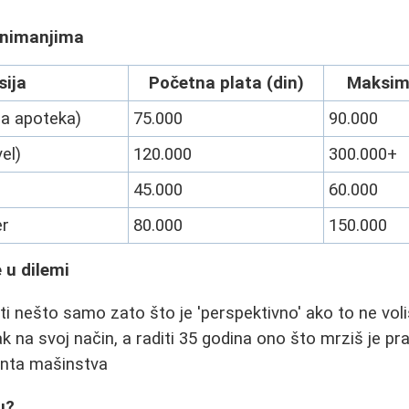
animanjima
sija
Početna plata (din)
Maksima
a apoteka)
75.000
90.000
el)
120.000
300.000+
45.000
60.000
er
80.000
150.000
 u dilemi
ti nešto samo zato što je 'perspektivno' ako to ne voli
ak na svoj način, a raditi 35 godina ono što mrziš je pra
enta mašinstva
u?