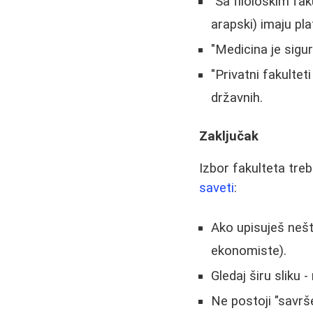
"Sa filološkim fa
arapski) imaju pla
"Medicina je sigur
"Privatni fakulteti
državnih.
Zaključak
Izbor fakulteta treb
saveti
:
Ako upisuješ nešt
ekonomiste).
Gledaj širu sliku 
Ne postoji "savrše