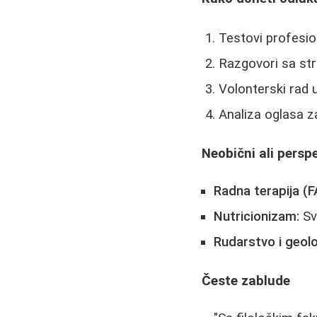
Testovi profesion
Razgovori sa str
Volonterski rad u
Analiza oglasa z
Neobični ali persp
Radna terapija (
Nutricionizam:
Sv
Rudarstvo i geolo
Česte zablude