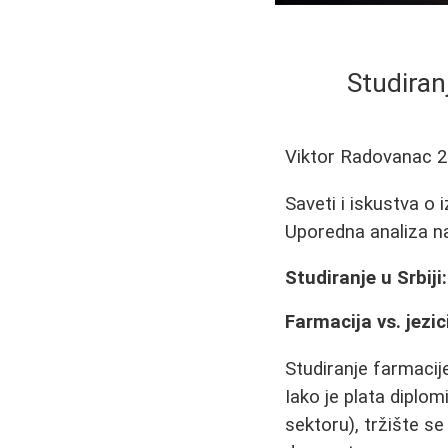
Studiranj
Viktor Radovanac
2
Saveti i iskustva o 
Uporedna analiza na
Studiranje u Srbiji
Farmacija vs. jezici
Studiranje farmaci
Iako je plata dipl
sektoru), tržište 