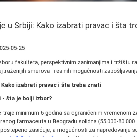
e u Srbiji: Kako izabrati pravac i šta t
025-05-25
izboru fakulteta, perspektivnim zanimanjima i tržištu rad
jtraženijih smerova i realnih mogućnosti zapošljavanj
: Kako izabrati pravac i šta treba znati
 - šta je bolji izbor?
je traje minimum 6 godina sa ograničenim vremenom za
omiranog farmaceuta u Beogradu solidna (55.000-80.000
se postepeno zasićuje, a mogućnosti za napredovanje 