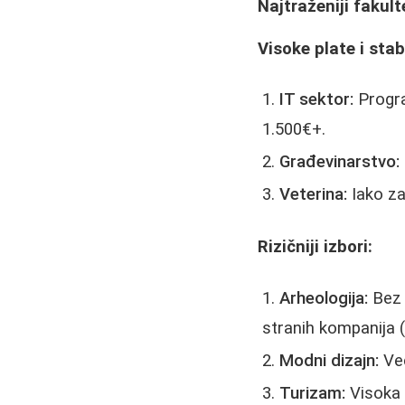
Najtraženiji fakult
Visoke plate i stab
IT sektor:
Progra
1.500€+.
Građevinarstvo:
Veterina:
Iako za
Rizičniji izbori:
Arheologija:
Bez 
stranih kompanija 
Modni dizajn:
Već
Turizam:
Visoka 