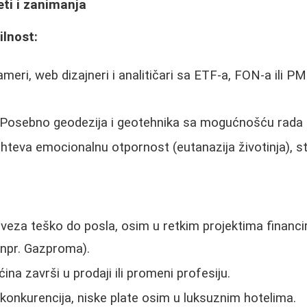
eti i zanimanja
ilnost:
meri, web dizajneri i analitičari sa ETF-a, FON-a ili P
Posebno geodezija i geotehnika sa mogućnošću rada u
hteva emocionalnu otpornost (eutanazija životinja), st
veza teško do posla, osim u retkim projektima financi
(npr. Gazproma).
ina završi u prodaji ili promeni profesiju.
konkurencija, niske plate osim u luksuznim hotelima.