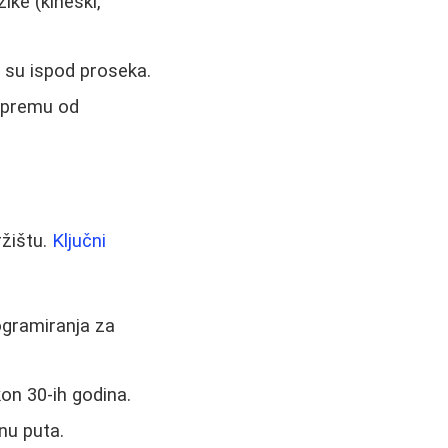
ike (kineski,
e su ispod proseka.
pripremu od
ržištu.
Ključni
ogramiranja za
kon 30-ih godina.
enu puta.