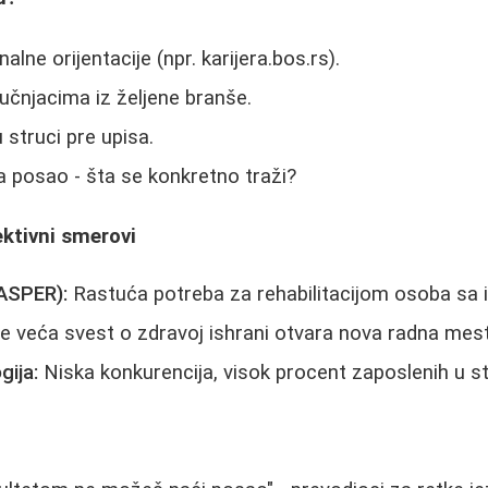
alne orijentacije (npr. karijera.bos.rs).
učnjacima iz željene branše.
 struci pre upisa.
a posao - šta se konkretno traži?
ektivni smerovi
FASPER):
Rastuća potreba za rehabilitacijom osoba sa i
e veća svest o zdravoj ishrani otvara nova radna mest
gija:
Niska konkurencija, visok procent zaposlenih u st