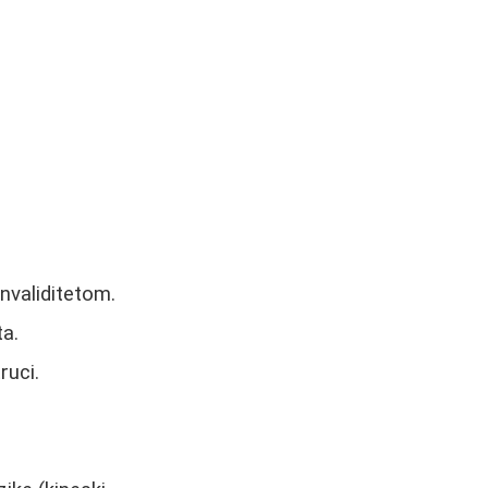
nvaliditetom.
a.
ruci.