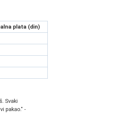
lna plata (din)
š. Svaki
vi pakao." -