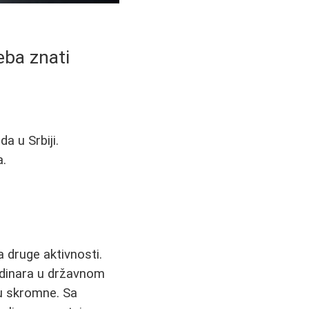
reba znati
a u Srbiji.
a.
 druge aktivnosti.
 dinara u državnom
su skromne. Sa