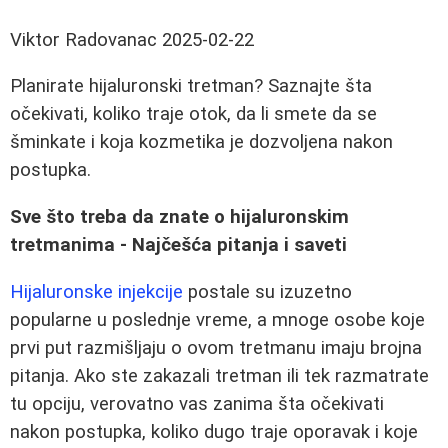
Viktor Radovanac
2025-02-22
Planirate hijaluronski tretman? Saznajte šta
očekivati, koliko traje otok, da li smete da se
šminkate i koja kozmetika je dozvoljena nakon
postupka.
Sve što treba da znate o hijaluronskim
tretmanima - Najčešća pitanja i saveti
Hijaluronske injekcije
postale su izuzetno
popularne u poslednje vreme, a mnoge osobe koje
prvi put razmišljaju o ovom tretmanu imaju brojna
pitanja. Ako ste zakazali tretman ili tek razmatrate
tu opciju, verovatno vas zanima šta očekivati
nakon postupka, koliko dugo traje oporavak i koje