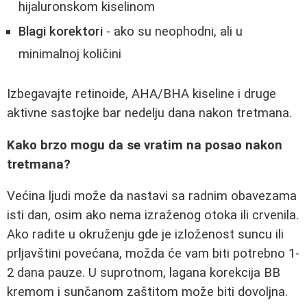
hijaluronskom kiselinom
Blagi korektori
- ako su neophodni, ali u
minimalnoj količini
Izbegavajte retinoide, AHA/BHA kiseline i druge
aktivne sastojke bar nedelju dana nakon tretmana.
Kako brzo mogu da se vratim na posao nakon
tretmana?
Većina ljudi može da nastavi sa radnim obavezama
isti dan, osim ako nema izraženog otoka ili crvenila.
Ako radite u okruženju gde je izloženost suncu ili
prljavštini povećana, možda će vam biti potrebno 1-
2 dana pauze. U suprotnom, lagana korekcija BB
kremom i sunčanom zaštitom može biti dovoljna.