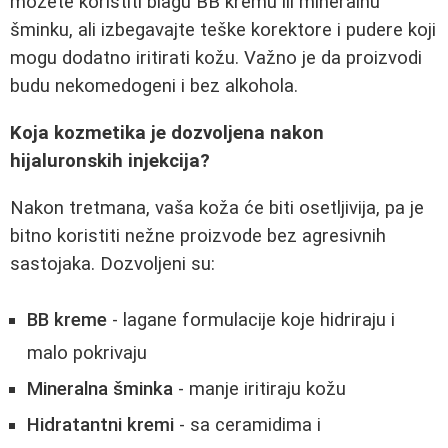
možete koristiti blagu BB kremu ili mineralnu
šminku, ali izbegavajte teške korektore i pudere koji
mogu dodatno iritirati kožu. Važno je da proizvodi
budu nekomedogeni i bez alkohola.
Koja kozmetika je dozvoljena nakon
hijaluronskih injekcija?
Nakon tretmana, vaša koža će biti osetljivija, pa je
bitno koristiti nežne proizvode bez agresivnih
sastojaka. Dozvoljeni su:
BB kreme
- lagane formulacije koje hidriraju i
malo pokrivaju
Mineralna šminka
- manje iritiraju kožu
Hidratantni kremi
- sa ceramidima i