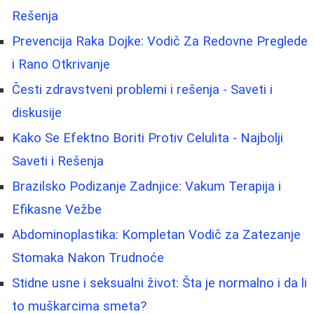
Rešenja
Prevencija Raka Dojke: Vodič Za Redovne Preglede
i Rano Otkrivanje
Česti zdravstveni problemi i rešenja - Saveti i
diskusije
Kako Se Efektno Boriti Protiv Celulita - Najbolji
Saveti i Rešenja
Brazilsko Podizanje Zadnjice: Vakum Terapija i
Efikasne Vežbe
Abdominoplastika: Kompletan Vodič za Zatezanje
Stomaka Nakon Trudnoće
Stidne usne i seksualni život: Šta je normalno i da li
to muškarcima smeta?