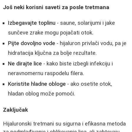
Još neki korisni saveti za posle tretmana
Izbegavajte toplinu
- saune, solarijumi i jake
sunčeve zrake mogu pojačati otok.
Pijte dovoljno vode
- hijaluron privlači vodu, pa je
hidratacija ključna za bolje rezultate.
Ne dirajte lice
- kako biste izbegli infekciju i
neravnomernu raspodelu filera.
Koristite hladne obloge
- ako osetite otok,
hladan oblog može pomoći.
Zaključak
Hijaluronski tretmani su sigurna i efikasna metoda
za podmlađivanje i oblikovanje lica, ali zahtevaju