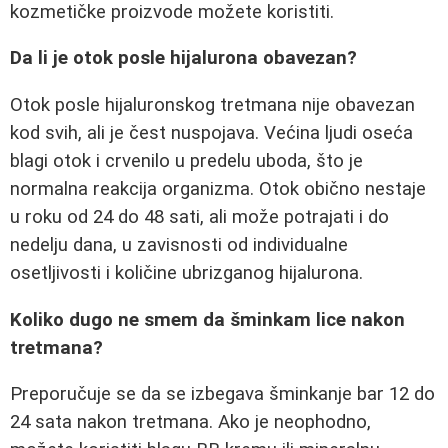
kozmetičke proizvode možete koristiti.
Da li je otok posle hijalurona obavezan?
Otok posle hijaluronskog tretmana nije obavezan
kod svih, ali je čest nuspojava. Većina ljudi oseća
blagi otok i crvenilo u predelu uboda, što je
normalna reakcija organizma. Otok obično nestaje
u roku od 24 do 48 sati, ali može potrajati i do
nedelju dana, u zavisnosti od individualne
osetljivosti i količine ubrizganog hijalurona.
Koliko dugo ne smem da šminkam lice nakon
tretmana?
Preporučuje se da se izbegava šminkanje bar 12 do
24 sata nakon tretmana. Ako je neophodno,