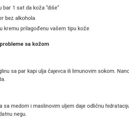
 bar 1 sat da koža "diše"
ner bez alkohola
nu kremu prilagođenu vašem tipu kože
e probleme sa kožom
linu sa par kapi ulja čajevca ili limunovim sokom. Nano
ta.
 sa medom i maslinovim uljem daje odličnu hidrataciju
datnu negu.