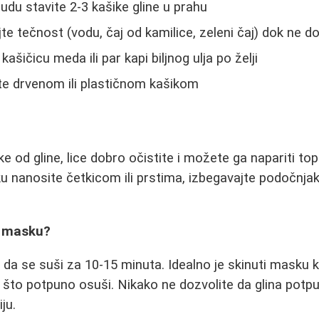
du stavite 2-3 kašike gline u prahu
e tečnost (vodu, čaj od kamilice, zeleni čaj) dok ne do
ašičicu meda ili par kapi biljnog ulja po želji
e drvenom ili plastičnom kašikom
 od gline, lice dobro očistite i možete ga napariti to
u nanosite četkicom ili prstima, izbegavajte podočnjake
i masku?
e da se suši za 10-15 minuta. Idealno je skinuti masku
o što potpuno osuši. Nikako ne dozvolite da glina potpu
ju.