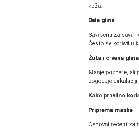
kožu.
Bela glina
Savršena za suvu i os
Često se koristi u 
Žuta i crvena glin
Manje poznate, ali p
pogoduje cirkulaciji
Kako pravilno koris
Priprema maske
Osnovni recept za 