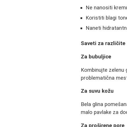
Ne nanositi kremu
Koristiti blagi to
Naneti hidratant
Saveti za različit
Za bubuljice
Kombinujte zelenu g
problematična mes
Za suvu kožu
Bela glina pomešana
malo pavlake za do
Za proširene pore