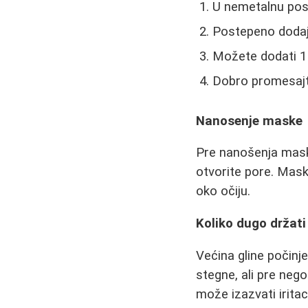
U nemetalnu posu
Postepeno dodajt
Možete dodati 1 k
Dobro promesajt
Nanosenje maske
Pre nanošenja maske
otvorite pore. Mask
oko očiju.
Koliko dugo držat
Većina gline počinj
stegne, ali pre neg
može izazvati iritaci