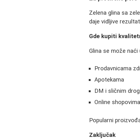
Zelena glina sa ze
daje vidljive rezultat
Gde kupiti kvalite
Glina se može naći 
Prodavnicama zd
Apotekama
DM i sličnim dro
Online shopovim
Popularni proizvođač
Zaključak