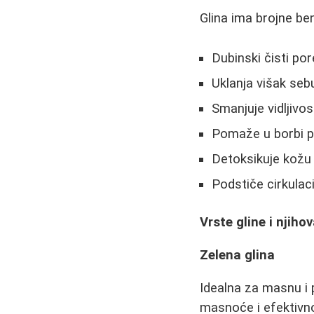
Glina ima brojne ben
Dubinski čisti por
Uklanja višak se
Smanjuje vidljivo
Pomaže u borbi pr
Detoksikuje kožu
Podstiče cirkulaci
Vrste gline i njih
Zelena glina
Idealna za masnu i
masnoće i efektivno 