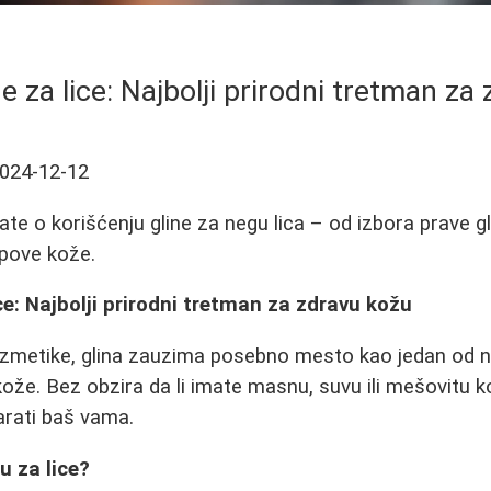
ne za lice: Najbolji prirodni tretman z
024-12-12
ate o korišćenju gline za negu lica – od izbora prave g
ipove kože.
ice: Najbolji prirodni tretman za zdravu kožu
zmetike, glina zauzima posebno mesto kao jedan od na
ože. Bez obzira da li imate masnu, suvu ili mešovitu ko
arati baš vama.
nu za lice?