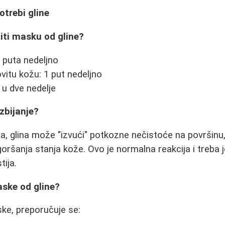
otrebi gline
titi masku od gline?
 puta nedeljno
itu kožu: 1 put nedeljno
 u dve nedelje
izbijanje?
a, glina može "izvući" potkozne nečistoće na površinu
ršanja stanja kože. Ovo je normalna reakcija i treba j
tija.
aske od gline?
ke, preporučuje se: