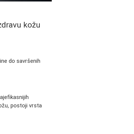
a zdravu kožu
line do savršenih
jefikasnijih
žu, postoji vrsta