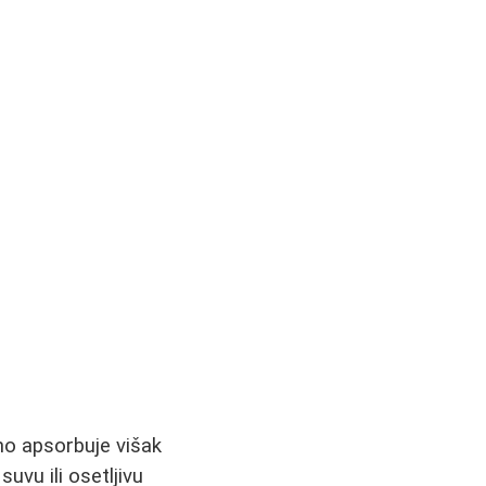
no apsorbuje višak
uvu ili osetljivu