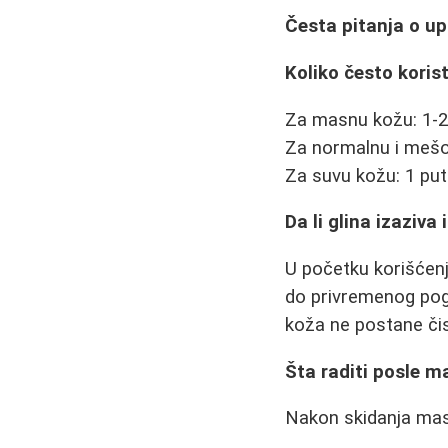
Česta pitanja o up
Koliko često koris
Za masnu kožu: 1-2
Za normalnu i mešov
Za suvu kožu: 1 put
Da li glina izaziva 
U početku korišćenj
do privremenog pogo
koža ne postane čis
Šta raditi posle m
Nakon skidanja mas