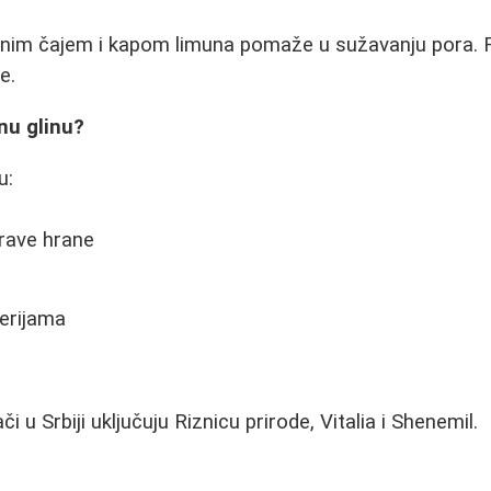
lenim čajem i kapom limuna pomaže u sužavanju pora.
e.
tnu glinu?
u:
rave hrane
gerijama
a
i u Srbiji uključuju Riznicu prirode, Vitalia i Shenemil.