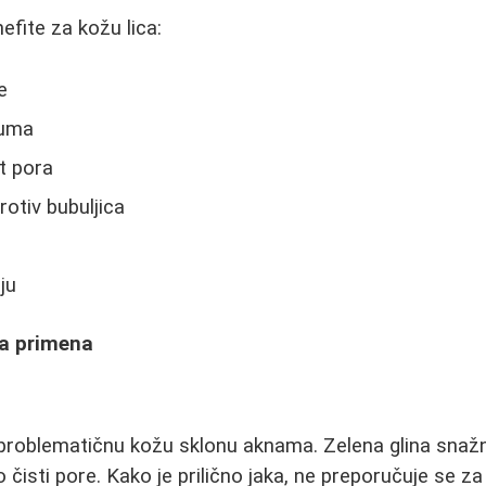
efite za kožu lica:
e
buma
st pora
otiv bubuljica
ju
ova primena
 problematičnu kožu sklonu aknama. Zelena glina snaž
čisti pore. Kako je prilično jaka, ne preporučuje se za s