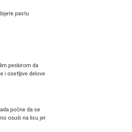
bijete pastu
plim peskirom da
 i osetljive delove
 kada počne da se
no osuši na licu jer