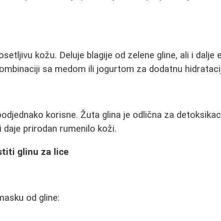
etljivu kožu. Deluje blagije od zelene gline, ali i dalje 
kombinaciji sa medom ili jogurtom za dodatnu hidrataci
a
odjednako korisne. Žuta glina je odlična za detoksikaci
 i daje prirodan rumenilo koži.
titi glinu za lice
masku od gline: