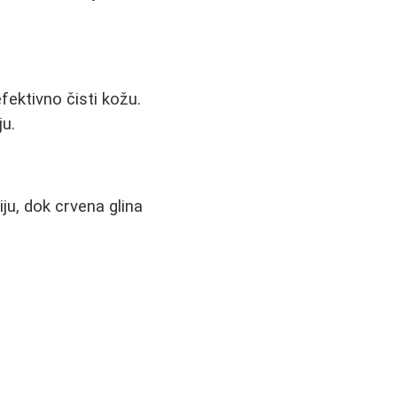
efektivno čisti kožu.
ju.
ju, dok crvena glina