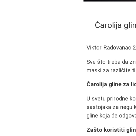
Čarolija gli
Viktor Radovanac
2
Sve što treba da zn
maski za različite t
Čarolija gline za l
U svetu prirodne ko
sastojaka za negu k
gline koja će odgov
Zašto koristiti gli