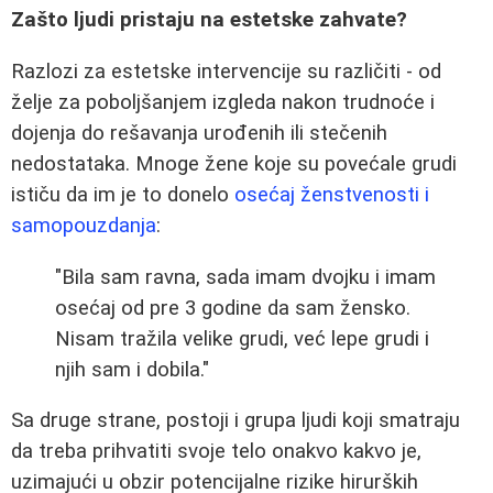
Zašto ljudi pristaju na estetske zahvate?
Razlozi za estetske intervencije su različiti - od
želje za poboljšanjem izgleda nakon trudnoće i
dojenja do rešavanja urođenih ili stečenih
nedostataka. Mnoge žene koje su povećale grudi
ističu da im je to donelo
osećaj ženstvenosti i
samopouzdanja
:
"Bila sam ravna, sada imam dvojku i imam
osećaj od pre 3 godine da sam žensko.
Nisam tražila velike grudi, već lepe grudi i
njih sam i dobila."
Sa druge strane, postoji i grupa ljudi koji smatraju
da treba prihvatiti svoje telo onakvo kakvo je,
uzimajući u obzir potencijalne rizike hirurških