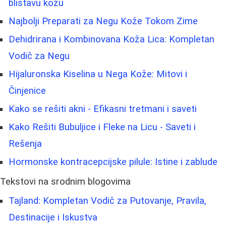
blistavu kožu
Najbolji Preparati za Negu Kože Tokom Zime
Dehidrirana i Kombinovana Koža Lica: Kompletan
Vodič za Negu
Hijaluronska Kiselina u Nega Kože: Mitovi i
Činjenice
Kako se rešiti akni - Efikasni tretmani i saveti
Kako Rešiti Bubuljice i Fleke na Licu - Saveti i
Rešenja
Hormonske kontracepcijske pilule: Istine i zablude
Tekstovi na srodnim blogovima
Tajland: Kompletan Vodič za Putovanje, Pravila,
Destinacije i Iskustva