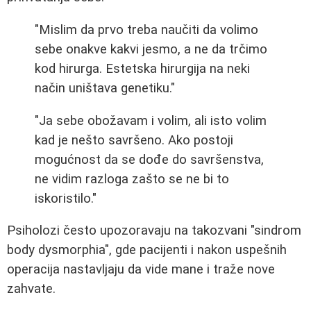
"Mislim da prvo treba naučiti da volimo
sebe onakve kakvi jesmo, a ne da trčimo
kod hirurga. Estetska hirurgija na neki
način uništava genetiku."
"Ja sebe obožavam i volim, ali isto volim
kad je nešto savršeno. Ako postoji
mogućnost da se dođe do savršenstva,
ne vidim razloga zašto se ne bi to
iskoristilo."
Psiholozi često upozoravaju na takozvani "sindrom
body dysmorphia", gde pacijenti i nakon uspešnih
operacija nastavljaju da vide mane i traže nove
zahvate.