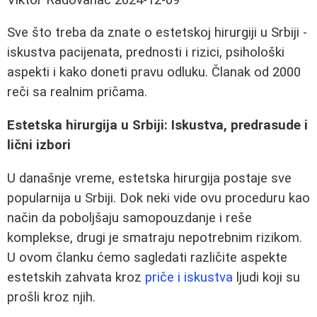
Sve što treba da znate o estetskoj hirurgiji u Srbiji -
iskustva pacijenata, prednosti i rizici, psihološki
aspekti i kako doneti pravu odluku. Članak od 2000
reči sa realnim pričama.
Estetska hirurgija u Srbiji: Iskustva, predrasude i
lični izbori
U današnje vreme, estetska hirurgija postaje sve
popularnija u Srbiji. Dok neki vide ovu proceduru kao
način da poboljšaju samopouzdanje i reše
komplekse, drugi je smatraju nepotrebnim rizikom.
U ovom članku ćemo sagledati različite aspekte
estetskih zahvata kroz
priče i iskustva
ljudi koji su
prošli kroz njih.