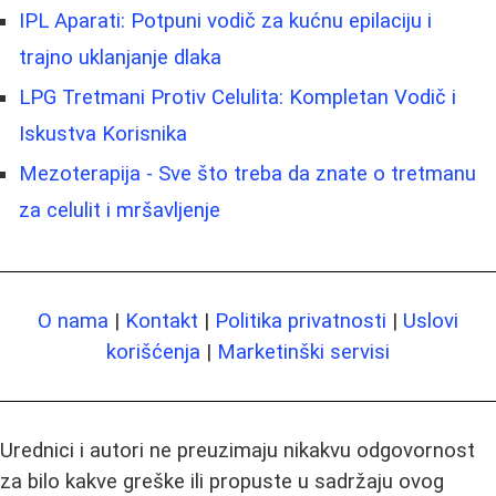
IPL Aparati: Potpuni vodič za kućnu epilaciju i
trajno uklanjanje dlaka
LPG Tretmani Protiv Celulita: Kompletan Vodič i
Iskustva Korisnika
Mezoterapija - Sve što treba da znate o tretmanu
za celulit i mršavljenje
O nama
|
Kontakt
|
Politika privatnosti
|
Uslovi
korišćenja
|
Marketinški servisi
Urednici i autori ne preuzimaju nikakvu odgovornost
za bilo kakve greške ili propuste u sadržaju ovog