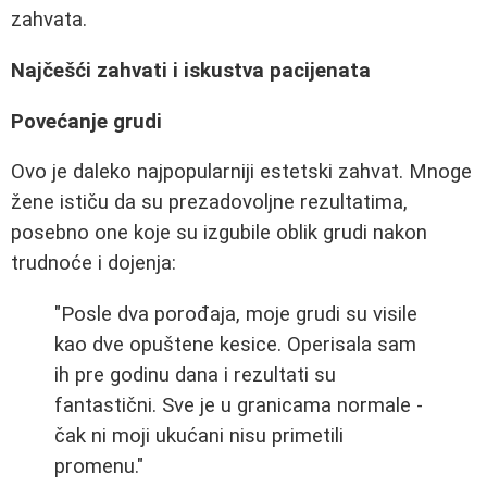
zahvata.
Najčešći zahvati i iskustva pacijenata
Povećanje grudi
Ovo je daleko najpopularniji estetski zahvat. Mnoge
žene ističu da su prezadovoljne rezultatima,
posebno one koje su izgubile oblik grudi nakon
trudnoće i dojenja:
"Posle dva porođaja, moje grudi su visile
kao dve opuštene kesice. Operisala sam
ih pre godinu dana i rezultati su
fantastični. Sve je u granicama normale -
čak ni moji ukućani nisu primetili
promenu."