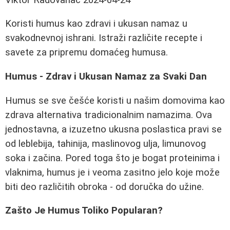
Koristi humus kao zdravi i ukusan namaz u
svakodnevnoj ishrani. Istraži različite recepte i
savete za pripremu domaćeg humusa.
Humus - Zdrav i Ukusan Namaz za Svaki Dan
Humus se sve češće koristi u našim domovima kao
zdrava alternativa tradicionalnim namazima. Ova
jednostavna, a izuzetno ukusna poslastica pravi se
od leblebija, tahinija, maslinovog ulja, limunovog
soka i začina. Pored toga što je bogat proteinima i
vlaknima, humus je i veoma zasitno jelo koje može
biti deo različitih obroka - od doručka do užine.
Zašto Je Humus Toliko Popularan?