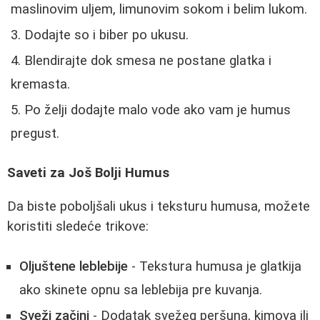
maslinovim uljem, limunovim sokom i belim lukom.
Dodajte so i biber po ukusu.
Blendirajte dok smesa ne postane glatka i
kremasta.
Po želji dodajte malo vode ako vam je humus
pregust.
Saveti za Još Bolji Humus
Da biste poboljšali ukus i teksturu humusa, možete
koristiti sledeće trikove:
Oljuštene leblebije
- Tekstura humusa je glatkija
ako skinete opnu sa leblebija pre kuvanja.
Sveži začini
- Dodatak svežeg peršuna, kimova ili