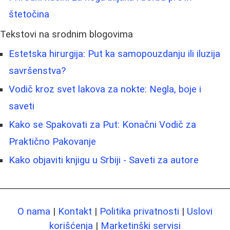
štetočina
Tekstovi na srodnim blogovima
Estetska hirurgija: Put ka samopouzdanju ili iluzija
savršenstva?
Vodič kroz svet lakova za nokte: Negla, boje i
saveti
Kako se Spakovati za Put: Konačni Vodič za
Praktično Pakovanje
Kako objaviti knjigu u Srbiji - Saveti za autore
O nama
|
Kontakt
|
Politika privatnosti
|
Uslovi
korišćenja
|
Marketinški servisi