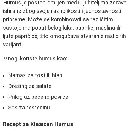
Humus je postao omiljen među ljubiteljima zdrave
ishrane zbog svoje raznolikosti i jednostavnosti
pripreme. Može se kombinovati sa različitim
sastojcima poput belog luka, paprike, maslina ili
ljute papričice, što omogućava stvaranje različitih
varijanti.
Mnogi koriste humus kao:
Namaz za tost ili hleb
Dresing za salate
Prilog uz pečeno povrće
Sos za testeninu
Recept za Klasičan Humus