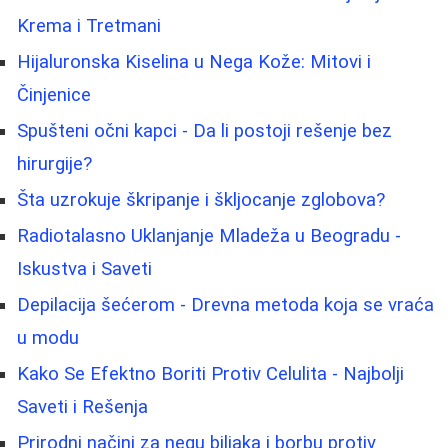
Krema i Tretmani
Hijaluronska Kiselina u Nega Kože: Mitovi i
Činjenice
Spušteni očni kapci - Da li postoji rešenje bez
hirurgije?
Šta uzrokuje škripanje i škljocanje zglobova?
Radiotalasno Uklanjanje Mladeža u Beogradu -
Iskustva i Saveti
Depilacija šećerom - Drevna metoda koja se vraća
u modu
Kako Se Efektno Boriti Protiv Celulita - Najbolji
Saveti i Rešenja
Prirodni načini za negu biljaka i borbu protiv