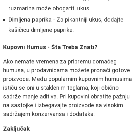
ruzmarina može obogatiti ukus.
Dimljena paprika
- Za pikantniji ukus, dodajte
kašičicu dimljene paprike.
Kupovni Humus - Šta Treba Znati?
Ako nemate vremena za pripremu domaćeg
humusa, u prodavnicama možete pronaći gotove
proizvode. Među popularnim kupovnim humusima
ističu se oni u staklenim teglama, koji obično
sadrže manje aditiva. Pri kupovini obratite pažnju
na sastojke i izbegavajte proizvode sa visokim
sadržajem konzervansa i dodataka.
Zaključak