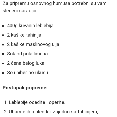
Za pripremu osnovnog humusa potrebni su vam
sledeći sastojci:
400g kuvanih leblebija
2 kašike tahinija
2 kašike maslinovog ulja
Sok od pola limuna
2 čena belog luka
So i biber po ukusu
Postupak pripreme:
Leblebije ocedite i operite.
Ubacite ih u blender zajedno sa tahinijem,