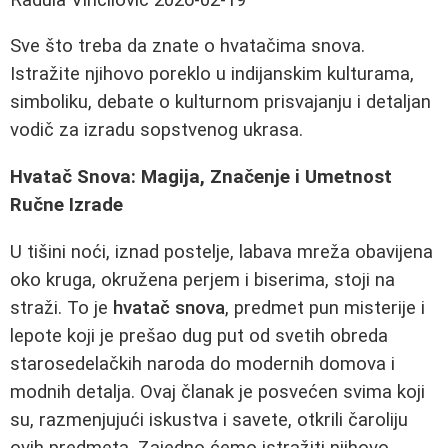
Sve što treba da znate o hvatačima snova.
Istražite njihovo poreklo u indijanskim kulturama,
simboliku, debate o kulturnom prisvajanju i detaljan
vodič za izradu sopstvenog ukrasa.
Hvatač Snova: Magija, Značenje i Umetnost
Ručne Izrade
U tišini noći, iznad postelje, labava mreža obavijena
oko kruga, okružena perjem i biserima, stoji na
straži. To je
hvatač snova
, predmet pun misterije i
lepote koji je prešao dug put od svetih obreda
starosedelačkih naroda do modernih domova i
modnih detalja. Ovaj članak je posvećen svima koji
su, razmenjujući iskustva i savete, otkrili čaroliju
ovih predmeta. Zajedno ćemo istražiti njihovo