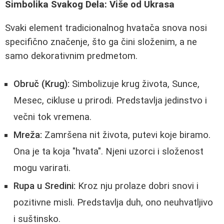
Simbolika Svakog Dela: Više od Ukrasa
Svaki element tradicionalnog hvatača snova nosi
specifično značenje, što ga čini složenim, a ne
samo dekorativnim predmetom.
Obruč (Krug):
Simbolizuje krug života, Sunce,
Mesec, cikluse u prirodi. Predstavlja jedinstvo i
večni tok vremena.
Mreža:
Zamršena nit života, putevi koje biramo.
Ona je ta koja "hvata". Njeni uzorci i složenost
mogu varirati.
Rupa u Sredini:
Kroz nju prolaze dobri snovi i
pozitivne misli. Predstavlja duh, ono neuhvatljivo
i suštinsko.