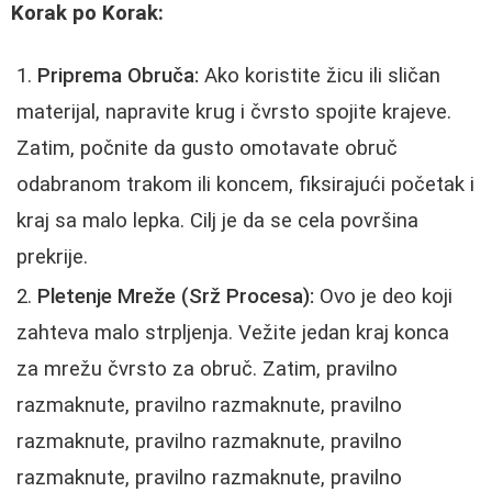
Korak po Korak:
Priprema Obruča:
Ako koristite žicu ili sličan
materijal, napravite krug i čvrsto spojite krajeve.
Zatim, počnite da gusto omotavate obruč
odabranom trakom ili koncem, fiksirajući početak i
kraj sa malo lepka. Cilj je da se cela površina
prekrije.
Pletenje Mreže (Srž Procesa):
Ovo je deo koji
zahteva malo strpljenja. Vežite jedan kraj konca
za mrežu čvrsto za obruč. Zatim, pravilno
razmaknute, pravilno razmaknute, pravilno
razmaknute, pravilno razmaknute, pravilno
razmaknute, pravilno razmaknute, pravilno