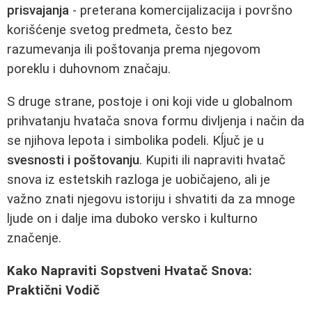
prisvajanja
- preterana komercijalizacija i površno
korišćenje svetog predmeta, često bez
razumevanja ili poštovanja prema njegovom
poreklu i duhovnom značaju.
S druge strane, postoje i oni koji vide u globalnom
prihvatanju hvatača snova formu divljenja i način da
se njihova lepota i simbolika podeli. Kĺjuč je u
svesnosti i poštovanju
. Kupiti ili napraviti hvatač
snova iz estetskih razloga je uobičajeno, ali je
važno znati njegovu istoriju i shvatiti da za mnoge
ljude on i dalje ima duboko versko i kulturno
značenje.
Kako Napraviti Sopstveni Hvatač Snova:
Praktični Vodič