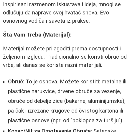
Inspirisani razmenom iskustava i ideja, mnogi se
odlučuju da naprave svoj hvatač snova. Evo
osnovnog vodiča i saveta iz prakse.
Šta Vam Treba (Materijal):
Materijal možete prilagoditi prema dostupnosti i
željenom izgledu. Tradicionalno se koristi obruč od
vrbe, ali danas se koriste razni materijali.
Obruč:
To je osnova. Možete koristiti: metalne ili
plastične narukvice, drvene obruče za vezenje,
obruče od debelje žice (bakarne, aluminijumske),
pa čak i izrezane krugove od čvrstog kartona ili
plastične osnove (npr. od "poklopca za turšiju").
Konac/Nit za Omotavanje Obruča:
Satenske