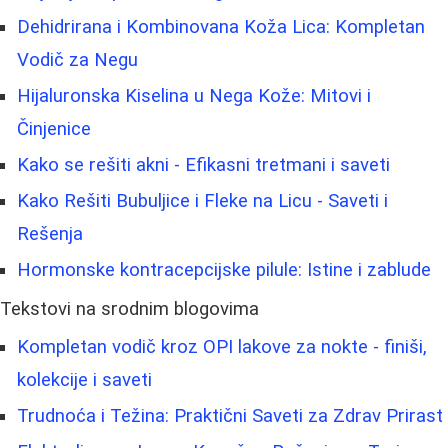
Dehidrirana i Kombinovana Koža Lica: Kompletan
Vodič za Negu
Hijaluronska Kiselina u Nega Kože: Mitovi i
Činjenice
Kako se rešiti akni - Efikasni tretmani i saveti
Kako Rešiti Bubuljice i Fleke na Licu - Saveti i
Rešenja
Hormonske kontracepcijske pilule: Istine i zablude
Tekstovi na srodnim blogovima
Kompletan vodič kroz OPI lakove za nokte - finiši,
kolekcije i saveti
Trudnoća i Težina: Praktični Saveti za Zdrav Prirast