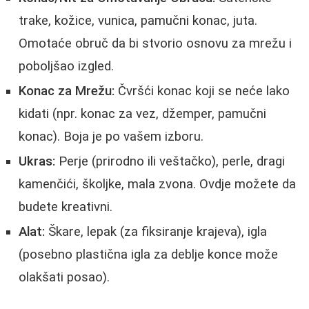
trake, kožice, vunica, pamučni konac, juta.
Omotaće obruč da bi stvorio osnovu za mrežu i
poboljšao izgled.
Konac za Mrežu:
Čvršći konac koji se neće lako
kidati (npr. konac za vez, džemper, pamučni
konac). Boja je po vašem izboru.
Ukras:
Perje (prirodno ili veštačko), perle, dragi
kamenčići, školjke, mala zvona. Ovdje možete da
budete kreativni.
Alat:
Škare, lepak (za fiksiranje krajeva), igla
(posebno plastična igla za deblje konce može
olakšati posao).