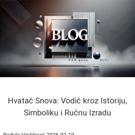
Hvatač Snova: Vodič kroz Istoriju,
Simboliku i Ručnu Izradu
Radula Vinčilović
2026-02-19