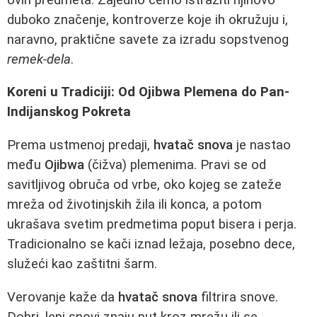
duboko značenje, kontroverze koje ih okružuju i,
naravno, praktične savete za izradu sopstvenog
remek-dela
.
Koreni u Tradiciji: Od Ojibwa Plemena do Pan-
Indijanskog Pokreta
Prema ustmenoj predaji,
hvatač snova
je nastao
među
Ojibwa
(čižva) plemenima. Pravi se od
savitljivog obruča od vrbe, oko kojeg se zateže
mreža od životinjskih žila ili konca, a potom
ukrašava svetim predmetima poput bisera i perja.
Tradicionalno se kači iznad ležaja, posebno dece,
služeći kao zaštitni šarm.
Verovanje kaže da
hvatač snova
filtrira snove.
Dobri, lepi snovi znaju put kroz mrežu ili se