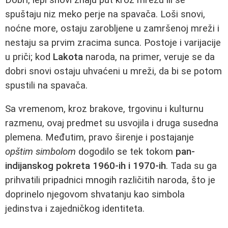
spuštaju niz meko perje na spavača. Loši snovi,
noćne more, ostaju zarobljene u zamršenoj mreži i
nestaju sa prvim zracima sunca. Postoje i varijacije
u priči; kod
Lakota
naroda, na primer, veruje se da
dobri snovi ostaju uhvaćeni u mreži, da bi se potom
spustili na spavača.
Sa vremenom, kroz brakove, trgovinu i kulturnu
razmenu, ovaj predmet su usvojila i druga susedna
plemena. Međutim, pravo širenje i postajanje
opštim simbolom
dogodilo se tek tokom
pan-
indijanskog pokreta 1960-ih i 1970-ih
. Tada su ga
prihvatili pripadnici mnogih različitih naroda, što je
doprinelo njegovom shvatanju kao simbola
jedinstva i zajedničkog identiteta.