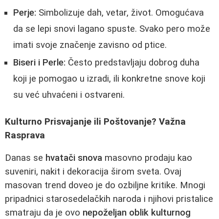
Perje:
Simbolizuje dah, vetar, život. Omogućava
da se lepi snovi lagano spuste. Svako pero može
imati svoje značenje zavisno od ptice.
Biseri i Perle:
Često predstavljaju dobrog duha
koji je pomogao u izradi, ili konkretne snove koji
su već uhvaćeni i ostvareni.
Kulturno Prisvajanje ili Poštovanje? Važna
Rasprava
Danas se
hvatači snova
masovno prodaju kao
suveniri, nakit i dekoracija širom sveta. Ovaj
masovan trend doveo je do ozbiljne kritike. Mnogi
pripadnici starosedelačkih naroda i njihovi pristalice
smatraju da je ovo
nepoželjan oblik kulturnog