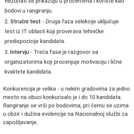
Rezultati se prikazuju u procentima i koriste kao
bodovi u rangiranju.
Stručni test
- Druga faza selekcije uključuje
test iz IT oblasti koji proverava tehničke
predispozicije kandidata.
Intervju
- Treća fasa je razgovor sa
organizatorima koji procenjuje motivaciju i lične
kvalitete kandidata.
Konkurencija je velika - u nekim gradovima za jedno
mesto na obuci konkurisalo je i do 10 kandidata.
Rangiranje se vrši po bodovima, pri čemu se uzima
u obzir i dužina evidencije na Nacionalnoj službi za
zapošljavanje.