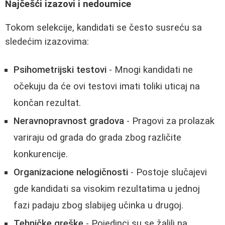
Najčešći izazovi i nedoumice
Tokom selekcije, kandidati se često susreću sa
sledećim izazovima:
Psihometrijski testovi
- Mnogi kandidati ne
očekuju da će ovi testovi imati toliki uticaj na
končan rezultat.
Neravnopravnost gradova
- Pragovi za prolazak
variraju od grada do grada zbog različite
konkurencije.
Organizacione nelogičnosti
- Postoje slučajevi
gde kandidati sa visokim rezultatima u jednoj
fazi padaju zbog slabijeg učinka u drugoj.
Tehničke greške
- Pojedinci su se žalili na