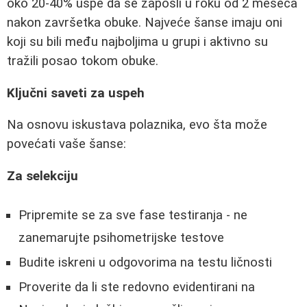
oko 20-40% uspe da se zaposli u roku od 2 meseca
nakon završetka obuke. Najveće šanse imaju oni
koji su bili među najboljima u grupi i aktivno su
tražili posao tokom obuke.
Ključni saveti za uspeh
Na osnovu iskustava polaznika, evo šta može
povećati vaše šanse:
Za selekciju
Pripremite se za sve fase testiranja - ne
zanemarujte psihometrijske testove
Budite iskreni u odgovorima na testu ličnosti
Proverite da li ste redovno evidentirani na