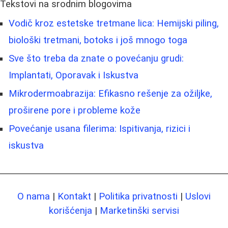
Tekstovi na srodnim blogovima
Vodič kroz estetske tretmane lica: Hemijski piling,
biološki tretmani, botoks i još mnogo toga
Sve što treba da znate o povećanju grudi:
Implantati, Oporavak i Iskustva
Mikrodermoabrazija: Efikasno rešenje za ožiljke,
proširene pore i probleme kože
Povećanje usana filerima: Ispitivanja, rizici i
iskustva
O nama
|
Kontakt
|
Politika privatnosti
|
Uslovi
korišćenja
|
Marketinški servisi