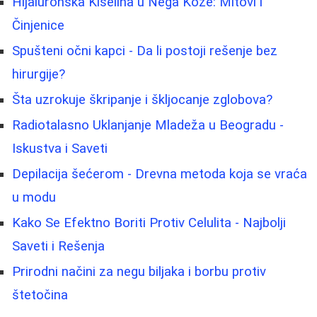
Hijaluronska Kiselina u Nega Kože: Mitovi i
Činjenice
Spušteni očni kapci - Da li postoji rešenje bez
hirurgije?
Šta uzrokuje škripanje i škljocanje zglobova?
Radiotalasno Uklanjanje Mladeža u Beogradu -
Iskustva i Saveti
Depilacija šećerom - Drevna metoda koja se vraća
u modu
Kako Se Efektno Boriti Protiv Celulita - Najbolji
Saveti i Rešenja
Prirodni načini za negu biljaka i borbu protiv
štetočina