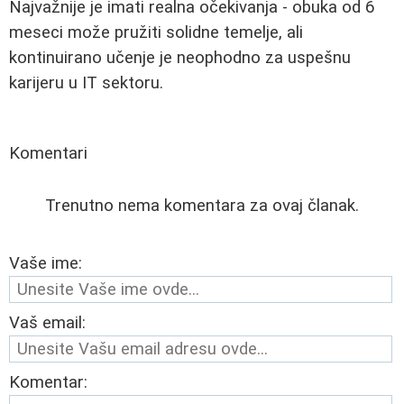
Najvažnije je imati realna očekivanja - obuka od 6
meseci može pružiti solidne temelje, ali
kontinuirano učenje je neophodno za uspešnu
karijeru u IT sektoru.
Komentari
Trenutno nema komentara za ovaj članak.
Vaše ime:
Vaš email:
Komentar: