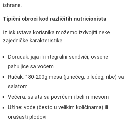
ishrane.
Tipični obroci kod različitih nutricionista
Iz iskustava korisnika možemo izdvojiti neke
zajedničke karakteristike:
Dorucak: jaja ili integralni sendviči, ovsene
pahuljice sa voćem
Ručak: 180-200g mesa (junećeg, pilećeg, ribe) sa
salatom
Večera: salata sa povrćem i belim mesom
Užine: voće (često u velikim količinama) ili
orašasti plodovi