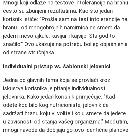
Mnogi koji odlaze na testove intolerancije na hranu
često su zbunjeni rezultatima. Kao što jedan
korisnik ističe: "Prošla sam na test intolerancije na
hranu i od mnogobrojnih namirnica ne smem da
jedem meso ajkule, kavijar i kajsije. Šta god to
značilo." Ovo ukazuje na potrebu boljeg objašnjenja
od strane stručnjaka.
Individualni pristup vs. šablonski jelovnici
Jedna od glavnih tema koja se provlači kroz
iskustva korisnika je pitanje individualnosti
jelovnika. Kako jedan korisnik primjećuje: "Kad
odete kod bilo kog nutricioniste, jelovnik će
sadržati hranu koju vi volite i koju smete da jedete
u zavisnosti od stanja vašeg organizma." Međutim,
mnogi navode da dobijaju gotovo identične planove