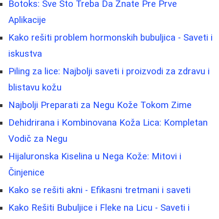
Botoks: Sve Što Treba Da Znate Pre Prve
Aplikacije
Kako rešiti problem hormonskih bubuljica - Saveti i
iskustva
Piling za lice: Najbolji saveti i proizvodi za zdravu i
blistavu kožu
Najbolji Preparati za Negu Kože Tokom Zime
Dehidrirana i Kombinovana Koža Lica: Kompletan
Vodič za Negu
Hijaluronska Kiselina u Nega Kože: Mitovi i
Činjenice
Kako se rešiti akni - Efikasni tretmani i saveti
Kako Rešiti Bubuljice i Fleke na Licu - Saveti i