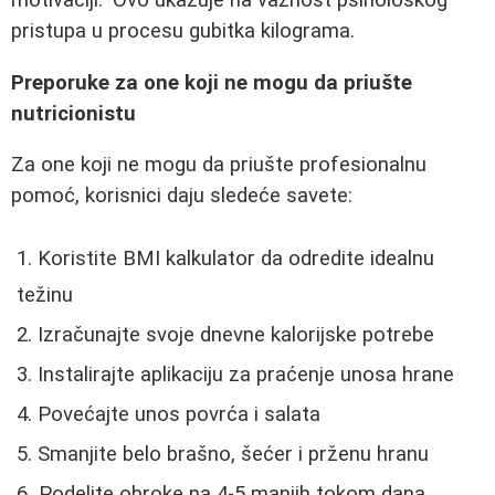
motivaciji." Ovo ukazuje na važnost psihološkog
pristupa u procesu gubitka kilograma.
Preporuke za one koji ne mogu da priušte
nutricionistu
Za one koji ne mogu da priušte profesionalnu
pomoć, korisnici daju sledeće savete:
Koristite BMI kalkulator da odredite idealnu
težinu
Izračunajte svoje dnevne kalorijske potrebe
Instalirajte aplikaciju za praćenje unosa hrane
Povećajte unos povrća i salata
Smanjite belo brašno, šećer i prženu hranu
Podelite obroke na 4-5 manjih tokom dana