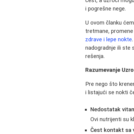
čest, a uzroci mogu 
i pogrešne nege.
U ovom članku ćemo 
tretmane, promene u
zdrave i lepe nokte
nadogradnje ili ste
rešenja.
Razumevanje Uzro
Pre nego što krenem
i listajući se nokti
Nedostatak vitam
Ovi nutrijenti su k
Čest kontakt sa 