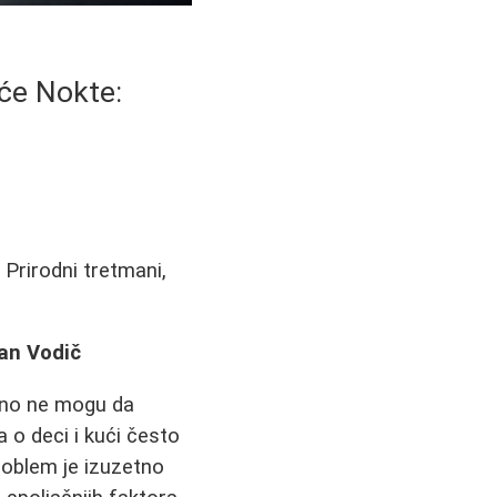
uće Nokte:
 Prirodni tretmani,
tan Vodič
avno ne mogu da
 o deci i kući često
roblem je izuzetno