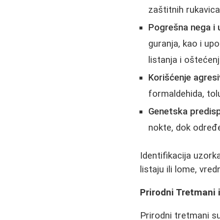
zaštitnih rukavic
Pogrešna nega i u
guranja, kao i up
listanja i oštećen
Korišćenje agresi
formaldehida, tolu
Genetska predispo
nokte, dok određe
Identifikacija uzork
listaju ili lome, vre
Prirodni Tretmani 
Prirodni tretmani su