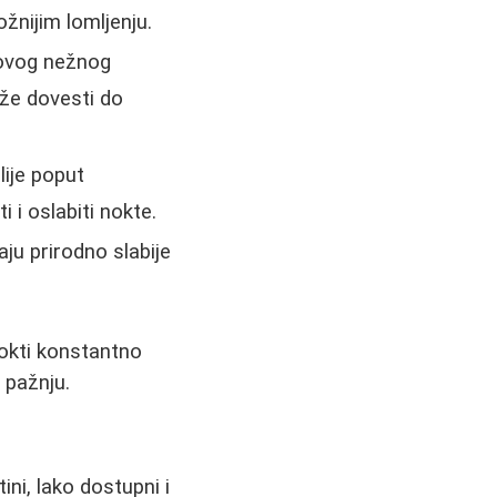
žnijim lomljenju.
ovog nežnog
ože dovesti do
lije poput
 i oslabiti nokte.
ju prirodno slabije
nokti konstantno
a pažnju.
ini, lako dostupni i