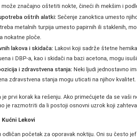
a može značajno oštetiti nokte, čineći ih mekšim i podlo
potreba oštrih alatki:
Sečenje zanoktica umesto njih
otreba metalnih turpija umesto papirnih ili staklenih, m
ja nokatne ploče.
vnih lakova i skidača:
Lakovi koji sadrže štetne hemika
ena i DBP-a, kao i skidači na bazi acetona, mogu isušiti
zicija i zdravstvena stanja:
Neki ljudi jednostavno ima
na zdravstvena stanja mogu uticati na njihov kvalitet.
a je prvi korak ka rešenju. Ako primećujete da se vaši 
dno je razmotriti da li postoji osnovni uzrok koji zahtev
i Kućni Lekovi
 odličan početak za oporavak noktiju. Oni su često jeft