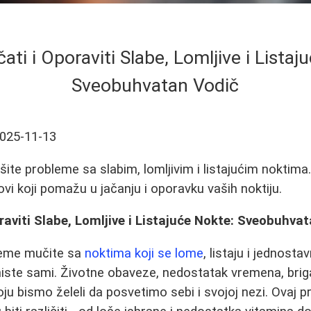
ati i Oporaviti Slabe, Lomljive i Listaj
Sveobuhvatan Vodič
025-11-13
ite probleme sa slabim, lomljivim i listajućim noktima.
ovi koji pomažu u jačanju i oporavku vaših noktiju.
raviti Slabe, Lomljive i Listajuće Nokte: Sveobuhva
reme mučite sa
noktima koji se lome
, listaju i jednost
niste sami. Životne obaveze, nedostatak vremena, briga
ju bismo želeli da posvetimo sebi i svojoj nezi. Ovaj p