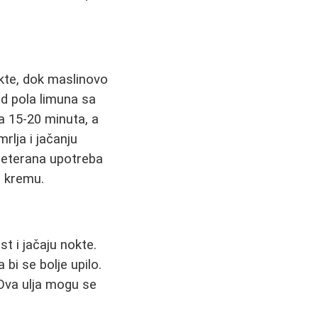
okte, dok maslinovo
od pola limuna sa
a 15-20 minuta, a
rlja i jačanju
preterana upotreba
u kremu.
t i jačaju nokte.
bi se bolje upilo.
 Ova ulja mogu se