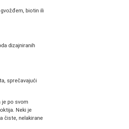
gvožđem, biotin ili
da dizajniranih
a, sprečavajući
a je po svom
oktija. Neki je
a čiste, nelakirane