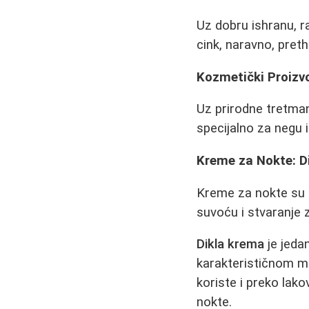
Uz dobru ishranu, ra
cink, naravno, pret
Kozmetički Proizvo
Uz prirodne tretman
specijalno za negu i
Kreme za Nokte: Di
Kreme za nokte su 
suvoću i stvaranje 
Dikla krema
je jeda
karakterističnom mir
koriste i preko lako
nokte.