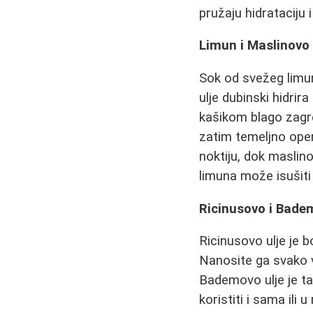
pružaju hidrataciju 
Limun i Maslinovo 
Sok od svežeg limun
ulje dubinski hidri
kašikom blago zagr
zatim temeljno oper
noktiju, dok maslin
limuna može isušiti
Ricinusovo i Bade
Ricinusovo ulje je 
Nanosite ga svako v
Bademovo ulje je ta
koristiti i sama ili 