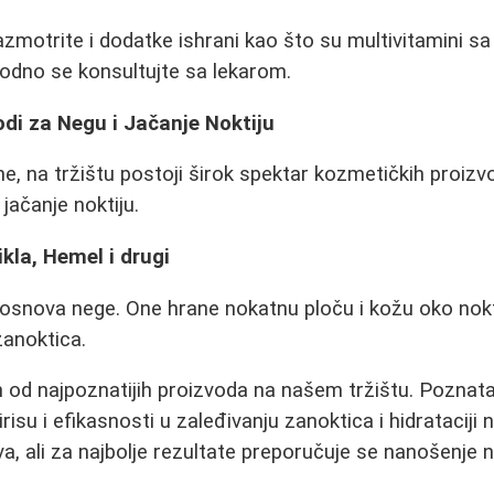
zmotrite i dodatke ishrani kao što su multivitamini sa 
hodno se konsultujte sa lekarom.
di za Negu i Jačanje Noktiju
e, na tržištu postoji širok spektar kozmetičkih proizvo
 jačanje noktiju.
kla, Hemel i drugi
osnova nege. One hrane nokatnu ploču i kožu oko nokt
zanoktica.
n od najpoznatijih proizvoda na našem tržištu. Poznat
isu i efikasnosti u zaleđivanju zanoktica i hidrataciji n
va, ali za najbolje rezultate preporučuje se nanošenje n