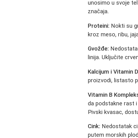
unosimo u svoje tel
značaja.
Proteini:
Nokti su gr
kroz meso, ribu, ja
Gvožđe:
Nedostatak 
linija. Uključite cr
Kalcijum i Vitamin D
proizvodi, listasto p
Vitamin B Kompleks
da podstakne rast i 
Pivski kvasac, dost
Cink:
Nedostatak cin
putem morskih plod