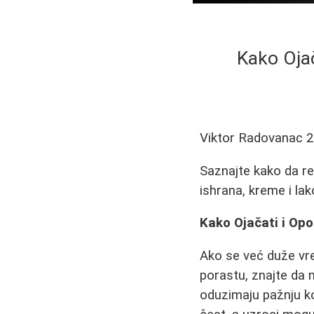
Kako Ojač
Viktor Radovanac
2
Saznajte kako da reš
ishrana, kreme i lak
Kako Ojačati i Opo
Ako se već duže v
porastu, znajte da 
oduzimaju pažnju ko