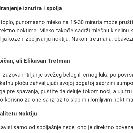
ranjenje iznutra i spolja
 toplo, punomasno mleko na 15-30 minuta može pružiti
direktno noktima. Mleko takođe sadrži mlečnu kiselinu
lija kože i izbeljivanju noktiju. Nakon tretmana, obavez
ipičan, ali Efikasan Tretman
 izazovan, trljanje svežeg belog ili crnog luka po povr
katnu ploču zahvaljujući svojoj bogatoj sadržini sumpo
ga pre spavanja, pustite da deluje tokom noći, a ujutru
o korisno za one sa izrazito slabim i lomljivim noktima
alitetu Noktiju
 zavisi samo od spoljašnje nege; ono je direktno pove