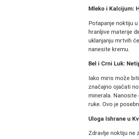
Mleko i Kalcijum: H
Potapanje noktiju u
hranljive materije 
uklanjanju mrtvih će
nanesite kremu.
Bel i Crni Luk: Net
Iako miris može biti
značajno ojačati no
minerala. Nanosite 
ruke. Ovo je posebn
Uloga Ishrane u Kv
Zdravlje noktiju ne