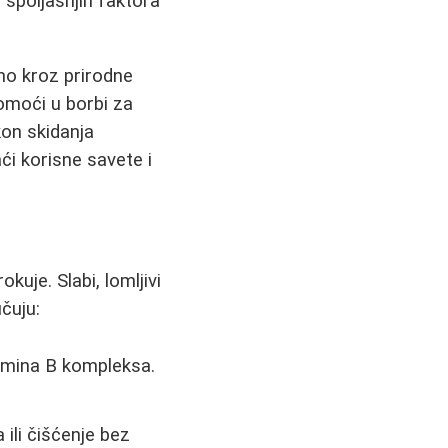
o spoljašnjih faktora
mo kroz prirodne
omoći u borbi za
akon skidanja
ći korisne savete i
uje. Slabi, lomljivi
učuju:
amina B kompleksa.
 ili čišćenje bez