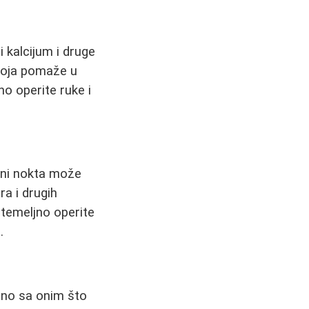
 kalcijum i druge
 koja pomaže u
no operite ruke i
šini nokta može
ra i drugih
 temeljno operite
.
zano sa onim što