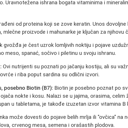
o. Uravnotežena ishrana bogata vitaminima i minerali
ađeni od proteina koji se zove keratin. Unos dovoljne 
ja, mlečne proizvode i mahunarke je ključan za njihovu 
gvožđa je čest uzrok lomljivih noktiju i pojave uzdužni
veno meso, spanać, sočivo i piletinu u svoju ishranu.
:
Ovi nutrijenti su poznati po jačanju kostiju, ali su važ
ovrće i riba poput sardina su odlični izvori.
, posebno Biotin (B7):
Biotin je posebno poznat po sv
ojača nokte i kosu. Nalazi se u jajima, orasima, celim ž
upan u tabletama, je takođe izuzetan izvor vitamina B
ka može dovesti do pojave belih mrlja ili "ovčica" na 
ova, crvenog mesa, semena i orašastih plodova.