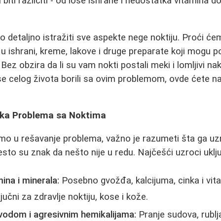
biti različiti - od loše ishrane i nedostatka vitamina d
detaljno istražiti sve aspekte nege noktiju. Proći će
 ishrani, kreme, lakove i druge preparate koji mogu p
. Bez obzira da li su vam nokti postali meki i lomljivi n
 se celog života borili sa ovim problemom, ovde ćete na
ka Problema sa Noktima
o u rešavanje problema, važno je razumeti šta ga uzrok
 često su znak da nešto nije u redu. Najčešći uzroci uklj
ina i minerala:
Posebno gvožđa, kalcijuma, cinka i vit
ljučni za zdravlje noktiju, kose i kože.
vodom i agresivnim hemikalijama:
Pranje sudova, rublja