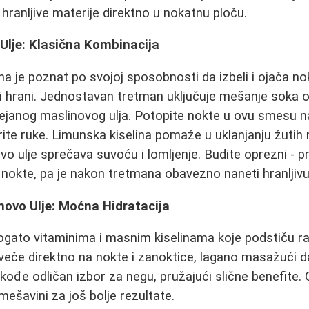
i hranljive materije direktno u nokatnu ploču.
Ulje: Klasična Kombinacija
a je poznat po svojoj sposobnosti da izbeli i ojača n
ra i hrani. Jednostavan tretman uključuje mešanje soka 
ejanog maslinovog ulja. Potopite nokte u ovu smesu n
ite ruke. Limunska kiselina pomaže u uklanjanju žutih m
ovo ulje sprečava suvoću i lomljenje. Budite oprezni - 
 nokte, pa je nakon tretmana obavezno naneti hranljiv
movo Ulje: Moćna Hidratacija
bogato vitaminima i masnim kiselinama koje podstiču ras
eče direktno na nokte i zanoktice, lagano masažući da 
kođe odličan izbor za negu, pružajući slične benefite.
u mešavini za još bolje rezultate.