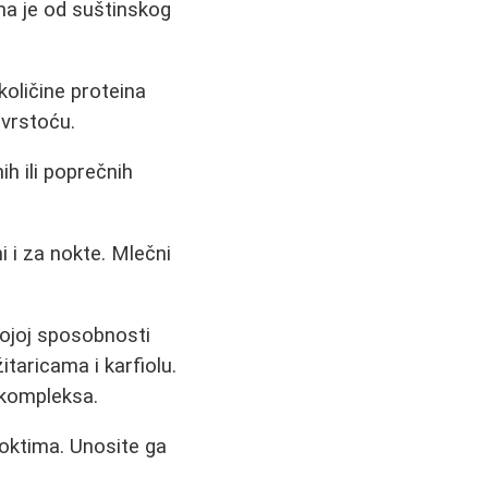
ma je od suštinskog
količine proteina
čvrstoću.
h ili poprečnih
ni i za nokte. Mlečni
ojoj sposobnosti
itaricama i karfiolu.
 kompleksa.
noktima. Unosite ga