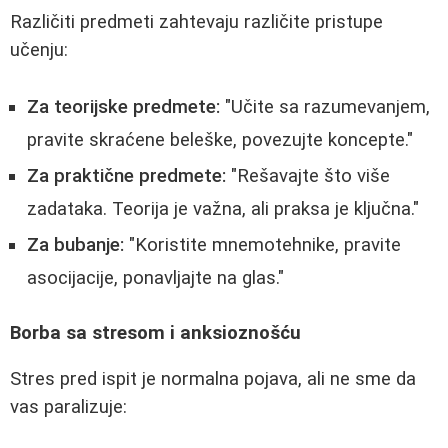
Različiti predmeti zahtevaju različite pristupe
učenju:
Za teorijske predmete:
"Učite sa razumevanjem,
pravite skraćene beleške, povezujte koncepte."
Za praktične predmete:
"Rešavajte što više
zadataka. Teorija je važna, ali praksa je ključna."
Za bubanje:
"Koristite mnemotehnike, pravite
asocijacije, ponavljajte na glas."
Borba sa stresom i anksioznošću
Stres pred ispit je normalna pojava, ali ne sme da
vas paralizuje: