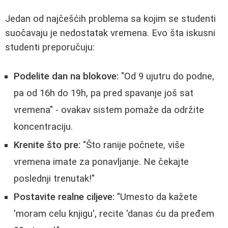
Jedan od najčešćih problema sa kojim se studenti
suočavaju je nedostatak vremena. Evo šta iskusni
studenti preporučuju:
Podelite dan na blokove:
"Od 9 ujutru do podne,
pa od 16h do 19h, pa pred spavanje još sat
vremena" - ovakav sistem pomaže da održite
koncentraciju.
Krenite što pre:
"Što ranije počnete, više
vremena imate za ponavljanje. Ne čekajte
poslednji trenutak!"
Postavite realne ciljeve:
"Umesto da kažete
'moram celu knjigu', recite 'danas ću da pređem