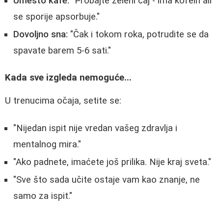
Umesto kafe:
"Probajte zeleni čaj - ima kofein ali
se sporije apsorbuje."
Dovoljno sna:
"Čak i tokom roka, potrudite se da
spavate barem 5-6 sati."
Kada sve izgleda nemoguće...
U trenucima očaja, setite se:
"Nijedan ispit nije vredan vašeg zdravlja i
mentalnog mira."
"Ako padnete, imaćete još prilika. Nije kraj sveta."
"Sve što sada učite ostaje vam kao znanje, ne
samo za ispit."