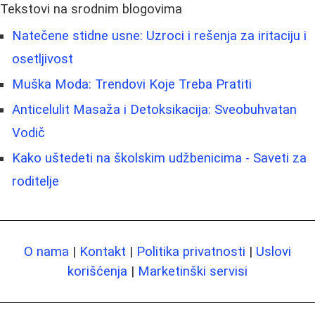
Tekstovi na srodnim blogovima
Natečene stidne usne: Uzroci i rešenja za iritaciju i
osetljivost
Muška Moda: Trendovi Koje Treba Pratiti
Anticelulit Masaža i Detoksikacija: Sveobuhvatan
Vodič
Kako uštedeti na školskim udžbenicima - Saveti za
roditelje
O nama
|
Kontakt
|
Politika privatnosti
|
Uslovi
korišćenja
|
Marketinški servisi