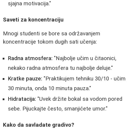
sjajna motivacija."
Saveti za koncentraciju
Mnogi studenti se bore sa održavanjem
koncentracije tokom dugih sati učenja:
Radna atmosfera:
"Najbolje učim u čitaonici,
nekako radna atmosfera tu najbolje deluje."
Kratke pauze:
"Praktikujem tehniku 30/10 - učim
30 minuta, onda 10 minuta pauza."
Hidratacija:
"Uvek držite bokal sa vodom pored
sebe. Pijuckajte često, smanjićete umor."
Kako da savladate gradivo?