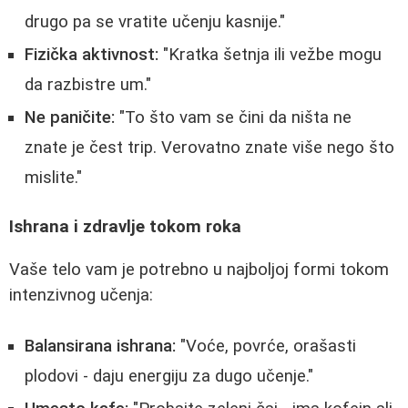
drugo pa se vratite učenju kasnije."
Fizička aktivnost:
"Kratka šetnja ili vežbe mogu
da razbistre um."
Ne paničite:
"To što vam se čini da ništa ne
znate je čest trip. Verovatno znate više nego što
mislite."
Ishrana i zdravlje tokom roka
Vaše telo vam je potrebno u najboljoj formi tokom
intenzivnog učenja:
Balansirana ishrana:
"Voće, povrće, orašasti
plodovi - daju energiju za dugo učenje."