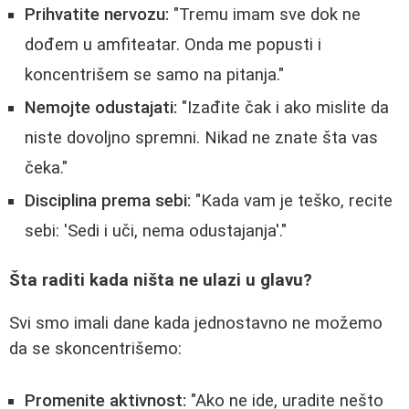
Prihvatite nervozu:
"Tremu imam sve dok ne
dođem u amfiteatar. Onda me popusti i
koncentrišem se samo na pitanja."
Nemojte odustajati:
"Izađite čak i ako mislite da
niste dovoljno spremni. Nikad ne znate šta vas
čeka."
Disciplina prema sebi:
"Kada vam je teško, recite
sebi: 'Sedi i uči, nema odustajanja'."
Šta raditi kada ništa ne ulazi u glavu?
Svi smo imali dane kada jednostavno ne možemo
da se skoncentrišemo:
Promenite aktivnost:
"Ako ne ide, uradite nešto