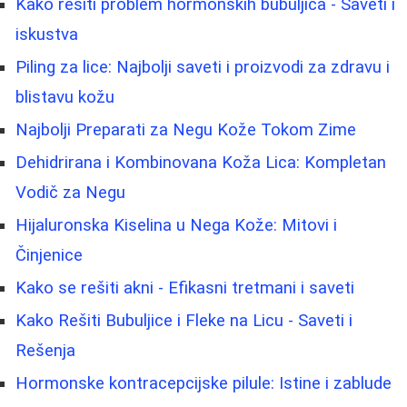
Kako rešiti problem hormonskih bubuljica - Saveti i
iskustva
Piling za lice: Najbolji saveti i proizvodi za zdravu i
blistavu kožu
Najbolji Preparati za Negu Kože Tokom Zime
Dehidrirana i Kombinovana Koža Lica: Kompletan
Vodič za Negu
Hijaluronska Kiselina u Nega Kože: Mitovi i
Činjenice
Kako se rešiti akni - Efikasni tretmani i saveti
Kako Rešiti Bubuljice i Fleke na Licu - Saveti i
Rešenja
Hormonske kontracepcijske pilule: Istine i zablude