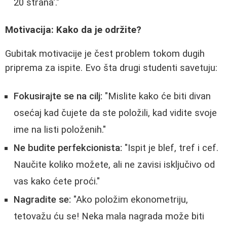
20 strana'."
Motivacija: Kako da je održite?
Gubitak motivacije je čest problem tokom dugih
priprema za ispite. Evo šta drugi studenti savetuju:
Fokusirajte se na cilj:
"Mislite kako će biti divan
osećaj kad čujete da ste položili, kad vidite svoje
ime na listi položenih."
Ne budite perfekcionista:
"Ispit je blef, tref i cef.
Naučite koliko možete, ali ne zavisi isključivo od
vas kako ćete proći."
Nagradite se:
"Ako položim ekonometriju,
tetovažu ću se! Neka mala nagrada može biti