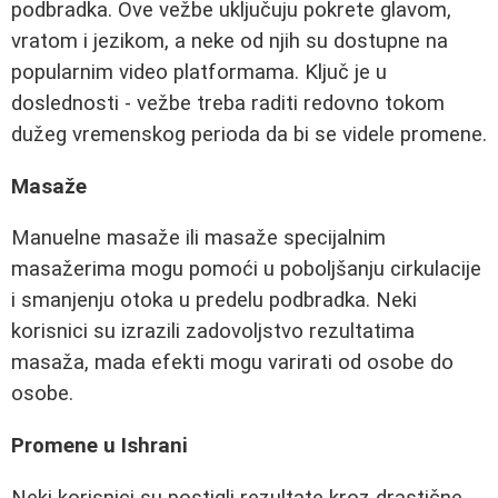
podbradka. Ove vežbe uključuju pokrete glavom,
vratom i jezikom, a neke od njih su dostupne na
popularnim video platformama. Ključ je u
doslednosti - vežbe treba raditi redovno tokom
dužeg vremenskog perioda da bi se videle promene.
Masaže
Manuelne masaže ili masaže specijalnim
masažerima mogu pomoći u poboljšanju cirkulacije
i smanjenju otoka u predelu podbradka. Neki
korisnici su izrazili zadovoljstvo rezultatima
masaža, mada efekti mogu varirati od osobe do
osobe.
Promene u Ishrani
Neki korisnici su postigli rezultate kroz drastične