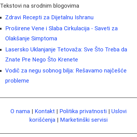
Tekstovi na srodnim blogovima
Zdravi Recepti za Dijetalnu Ishranu
Proširene Vene i Slaba Cirkulacija - Saveti za
Olakšanje Simptoma
Lasersko Uklanjanje Tetovaža: Sve Što Treba da
Znate Pre Nego Što Krenete
Vodič za negu sobnog bilja: Rešavamo najčešće
probleme
O nama
|
Kontakt
|
Politika privatnosti
|
Uslovi
korišćenja
|
Marketinški servisi