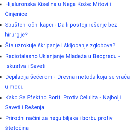
Hijaluronska Kiselina u Nega Kože: Mitovi i
Činjenice
Spušteni očni kapci - Da li postoji rešenje bez
hirurgije?
Šta uzrokuje škripanje i škljocanje zglobova?
Radiotalasno Uklanjanje Mladeža u Beogradu -
Iskustva i Saveti
Depilacija šećerom - Drevna metoda koja se vraća
u modu
Kako Se Efektno Boriti Protiv Celulita - Najbolji
Saveti i Rešenja
Prirodni načini za negu biljaka i borbu protiv
štetočina