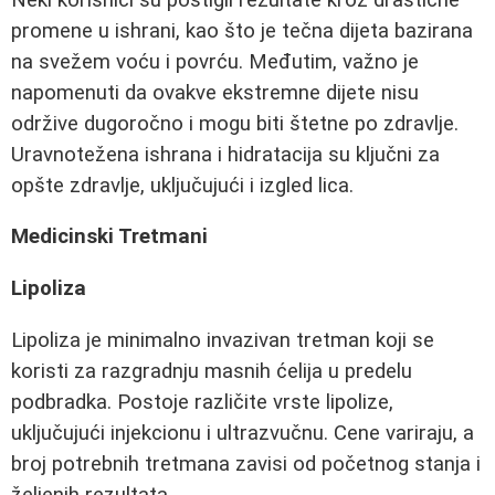
promene u ishrani, kao što je tečna dijeta bazirana
na svežem voću i povrću. Međutim, važno je
napomenuti da ovakve ekstremne dijete nisu
održive dugoročno i mogu biti štetne po zdravlje.
Uravnotežena ishrana i hidratacija su ključni za
opšte zdravlje, uključujući i izgled lica.
Medicinski Tretmani
Lipoliza
Lipoliza je minimalno invazivan tretman koji se
koristi za razgradnju masnih ćelija u predelu
podbradka. Postoje različite vrste lipolize,
uključujući injekcionu i ultrazvučnu. Cene variraju, a
broj potrebnih tretmana zavisi od početnog stanja i
željenih rezultata.