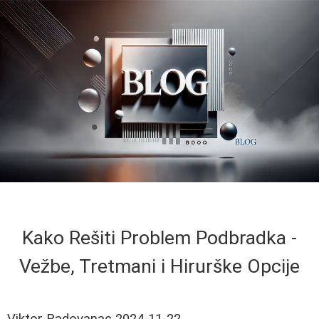
Kako Rešiti Problem Podbradka -
Vežbe, Tretmani i Hirurške Opcije
Viktor Radovanac
2024-11-22