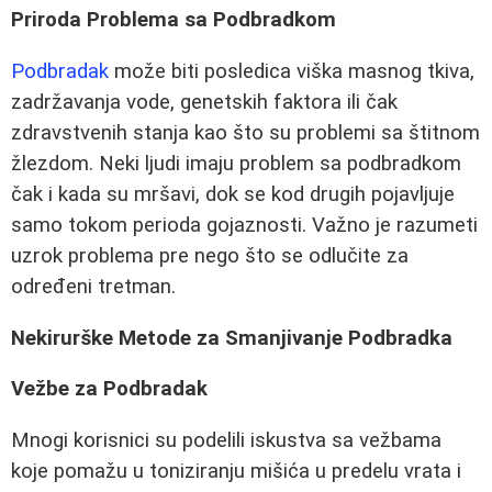
Priroda Problema sa Podbradkom
Podbradak
može biti posledica viška masnog tkiva,
zadržavanja vode, genetskih faktora ili čak
zdravstvenih stanja kao što su problemi sa štitnom
žlezdom. Neki ljudi imaju problem sa podbradkom
čak i kada su mršavi, dok se kod drugih pojavljuje
samo tokom perioda gojaznosti. Važno je razumeti
uzrok problema pre nego što se odlučite za
određeni tretman.
Nekirurške Metode za Smanjivanje Podbradka
Vežbe za Podbradak
Mnogi korisnici su podelili iskustva sa vežbama
koje pomažu u toniziranju mišića u predelu vrata i