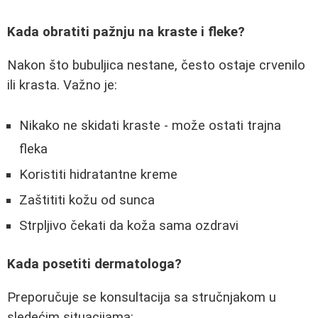
Kada obratiti pažnju na kraste i fleke?
Nakon što bubuljica nestane, često ostaje crvenilo
ili krasta. Važno je:
Nikako ne skidati kraste - može ostati trajna
fleka
Koristiti hidratantne kreme
Zaštititi kožu od sunca
Strpljivo čekati da koža sama ozdravi
Kada posetiti dermatologa?
Preporučuje se konsultacija sa stručnjakom u
sledećim situacijama: