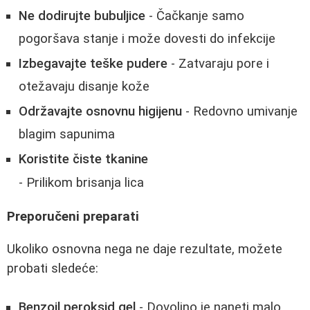
Ne dodirujte bubuljice
- Čačkanje samo
pogoršava stanje i može dovesti do infekcije
Izbegavajte teške pudere
- Zatvaraju pore i
otežavaju disanje kože
Održavajte osnovnu higijenu
- Redovno umivanje
blagim sapunima
Koristite čiste tkanine
- Prilikom brisanja lica
Preporučeni preparati
Ukoliko osnovna nega ne daje rezultate, možete
probati sledeće:
Benzoil peroksid gel
- Dovoljno je naneti malo