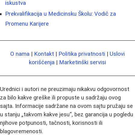
iskustva
Prekvalifikacija u Medicinsku Školu: Vodič za
Promenu Karijere
O nama
|
Kontakt
|
Politika privatnosti
|
Uslovi
korišćenja
|
Marketinški servisi
Urednici i autori ne preuzimaju nikakvu odgovornost
za bilo kakve greške ili propuste u sadržaju ovog
sajta. Informacije sadržane na ovom sajtu pružaju se
u stanju „takvom kakve jesu“, bez garancija u pogledu
njihove potpunosti, tačnosti, korisnosti ili
blagovremenosti.