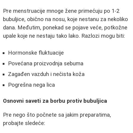
Pre menstruacije mnoge žene primećuju po 1-2
bubuljice, obično na nosu, koje nestanu za nekoliko
dana. Međutim, ponekad se pojave veće, potkožne
upale koje ne nestaju tako lako. Razlozi mogu biti:
Hormonske fluktuacije
Povećana proizvodnja sebuma
Zagađen vazduh i nečista koža
Pogrešna nega lica
Osnovni saveti za borbu protiv bubuljica
Pre nego što počnete sa jakim preparatima,
probajte sledeće: