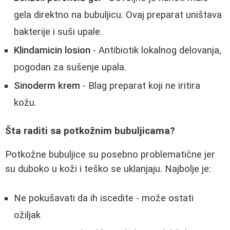
gela direktno na bubuljicu. Ovaj preparat uništava
bakterije i suši upale.
Klindamicin losion
- Antibiotik lokalnog delovanja,
pogodan za sušenje upala.
Sinoderm krem
- Blag preparat koji ne iritira
kožu.
Šta raditi sa potkožnim bubuljicama?
Potkožne bubuljice su posebno problematične jer
su duboko u koži i teško se uklanjaju. Najbolje je:
Ne pokušavati da ih iscedite - može ostati
ožiljak