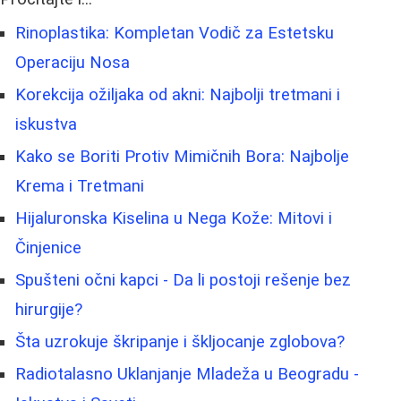
Rinoplastika: Kompletan Vodič za Estetsku
Operaciju Nosa
Korekcija ožiljaka od akni: Najbolji tretmani i
iskustva
Kako se Boriti Protiv Mimičnih Bora: Najbolje
Krema i Tretmani
Hijaluronska Kiselina u Nega Kože: Mitovi i
Činjenice
Spušteni očni kapci - Da li postoji rešenje bez
hirurgije?
Šta uzrokuje škripanje i škljocanje zglobova?
Radiotalasno Uklanjanje Mladeža u Beogradu -