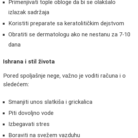
Primenjivati tople obloge da bi se olakšalo
izlazak sadržaja
Koristiti preparate sa keratolitičkim dejstvom
Obratiti se dermatologu ako ne nestanu za 7-10
dana
Ishrana i stil života
Pored spoljašnje nege, važno je voditi računa i o
sledećem:
Smanjiti unos slatkiša i grickalica
Piti dovoljno vode
Izbegavati stres
Boraviti na svežem vazduhu