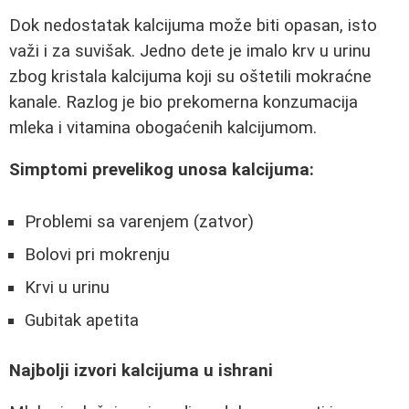
Dok nedostatak kalcijuma može biti opasan, isto
važi i za suvišak. Jedno dete je imalo krv u urinu
zbog kristala kalcijuma koji su oštetili mokraćne
kanale. Razlog je bio prekomerna konzumacija
mleka i vitamina obogaćenih kalcijumom.
Simptomi prevelikog unosa kalcijuma:
Problemi sa varenjem (zatvor)
Bolovi pri mokrenju
Krvi u urinu
Gubitak apetita
Najbolji izvori kalcijuma u ishrani