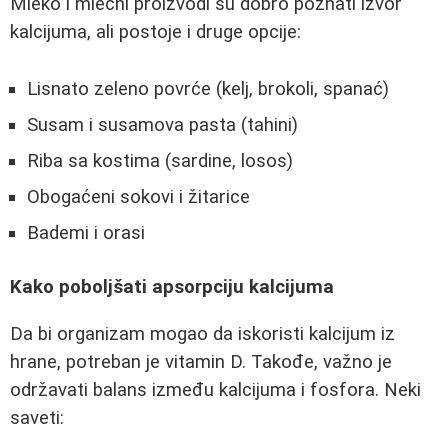
Mleko i mlečni proizvodi su dobro poznati izvor
kalcijuma, ali postoje i druge opcije:
Lisnato zeleno povrće (kelj, brokoli, spanać)
Susam i susamova pasta (tahini)
Riba sa kostima (sardine, losos)
Obogaćeni sokovi i žitarice
Bademi i orasi
Kako poboljšati apsorpciju kalcijuma
Da bi organizam mogao da iskoristi kalcijum iz
hrane, potreban je vitamin D. Takođe, važno je
održavati balans između kalcijuma i fosfora. Neki
saveti: