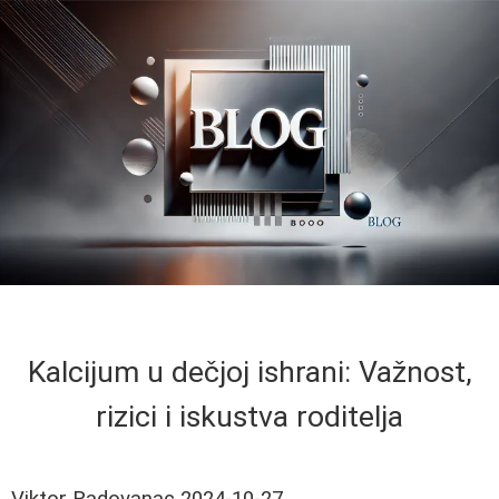
Kalcijum u dečjoj ishrani: Važnost,
rizici i iskustva roditelja
Viktor Radovanac
2024-10-27