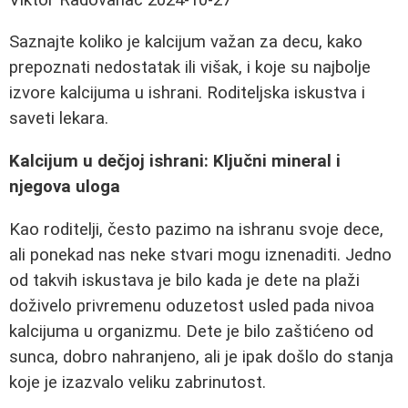
Saznajte koliko je kalcijum važan za decu, kako
prepoznati nedostatak ili višak, i koje su najbolje
izvore kalcijuma u ishrani. Roditeljska iskustva i
saveti lekara.
Kalcijum u dečjoj ishrani: Ključni mineral i
njegova uloga
Kao roditelji, često pazimo na ishranu svoje dece,
ali ponekad nas neke stvari mogu iznenaditi. Jedno
od takvih iskustava je bilo kada je dete na plaži
doživelo privremenu oduzetost usled pada nivoa
kalcijuma u organizmu. Dete je bilo zaštićeno od
sunca, dobro nahranjeno, ali je ipak došlo do stanja
koje je izazvalo veliku zabrinutost.