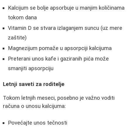
Kalcijum se bolje apsorbuje u manjim količinama
tokom dana
Vitamin D se stvara izlaganjem suncu (uz mere
zaštite)
Magnezijum pomaže u apsorpciji kalcijuma
Preterani unos kafe i gaziranih pića može
smanjiti apsorpciju
Letnji saveti za roditelje
Tokom letnjih meseci, posebno je važno voditi
računa o unosu kalcijuma:
Povećajte unos tečnosti