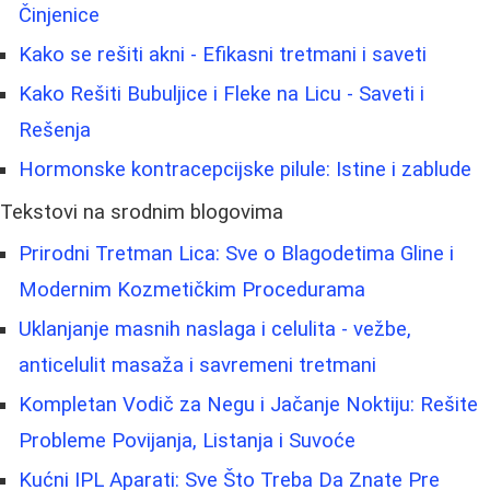
Činjenice
Kako se rešiti akni - Efikasni tretmani i saveti
Kako Rešiti Bubuljice i Fleke na Licu - Saveti i
Rešenja
Hormonske kontracepcijske pilule: Istine i zablude
Tekstovi na srodnim blogovima
Prirodni Tretman Lica: Sve o Blagodetima Gline i
Modernim Kozmetičkim Procedurama
Uklanjanje masnih naslaga i celulita - vežbe,
anticelulit masaža i savremeni tretmani
Kompletan Vodič za Negu i Jačanje Noktiju: Rešite
Probleme Povijanja, Listanja i Suvoće
Kućni IPL Aparati: Sve Što Treba Da Znate Pre