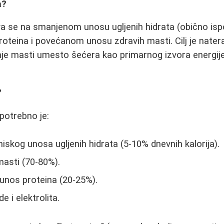
a?
va se na smanjenom unosu ugljenih hidrata (obično isp
teina i povećanom unosu zdravih masti. Cilj je nater
je masti umesto šećera kao primarnog izvora energije
?
potrebno je:
niskog unosa ugljenih hidrata (5-10% dnevnih kalorija).
masti (70-80%).
unos proteina (20-25%).
 i elektrolita.