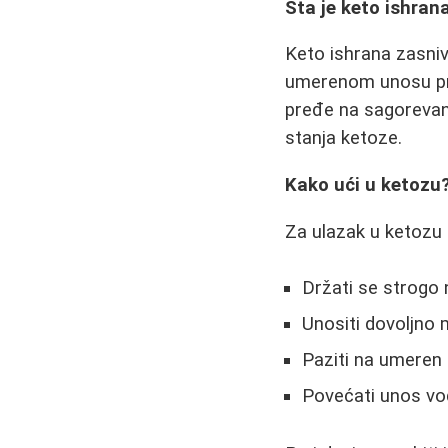
Šta je keto ishran
Keto ishrana zasni
umerenom unosu pro
pređe na sagorevan
stanja ketoze.
Kako ući u ketozu
Za ulazak u ketozu 
Držati se strogo 
Unositi dovoljno 
Paziti na umeren 
Povećati unos vode