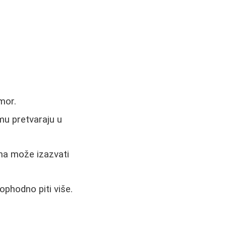
mor.
mu pretvaraju u
ma može izazvati
ophodno piti više.