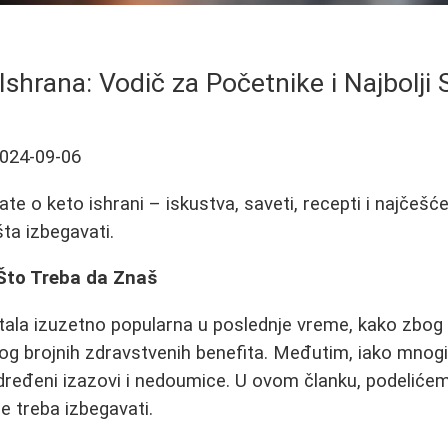
Ishrana: Vodič za Početnike i Najbolji 
024-09-06
te o keto ishrani – iskustva, saveti, recepti i najčešć
šta izbegavati.
 Što Treba da Znaš
tala izuzetno popularna u poslednje vreme, kako zbog
bog brojnih zdravstvenih benefita. Međutim, iako mnogi
određeni izazovi i nedoumice. U ovom članku, podelićem
e treba izbegavati.