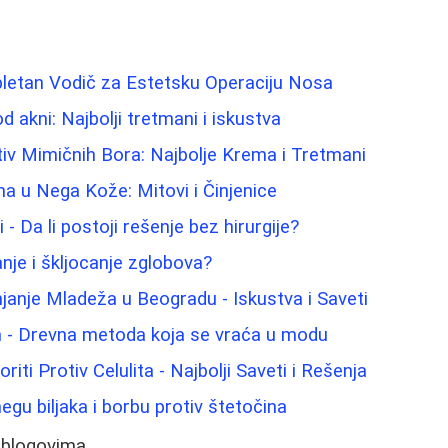
pletan Vodič za Estetsku Operaciju Nosa
od akni: Najbolji tretmani i iskustva
tiv Mimičnih Bora: Najbolje Krema i Tretmani
na u Nega Kože: Mitovi i Činjenice
 - Da li postoji rešenje bez hirurgije?
nje i škljocanje zglobova?
janje Mladeža u Beogradu - Iskustva i Saveti
m - Drevna metoda koja se vraća u modu
iti Protiv Celulita - Najbolji Saveti i Rešenja
negu biljaka i borbu protiv štetočina
 blogovima