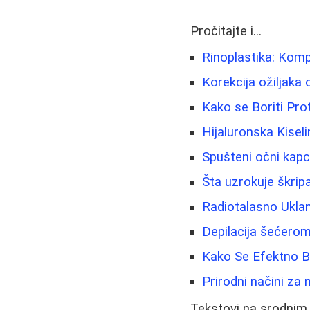
Pročitajte i...
Rinoplastika: Kom
Korekcija ožiljaka 
Kako se Boriti Pro
Hijaluronska Kiseli
Spušteni očni kapci
Šta uzrokuje škripa
Radiotalasno Uklan
Depilacija šećero
Kako Se Efektno Bor
Prirodni načini za 
Tekstovi na srodnim