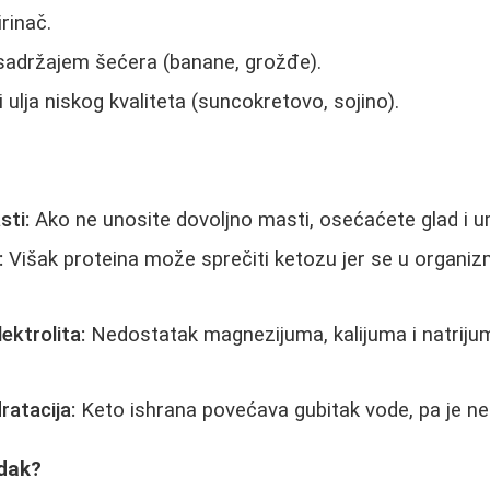
irinač.
sadržajem šećera (banane, grožđe).
 ulja niskog kvaliteta (suncokretovo, sojino).
sti:
Ako ne unosite dovoljno masti, osećaćete glad i u
:
Višak proteina može sprečiti ketozu jer se u organiz
ektrolita:
Nedostatak magnezijuma, kalijuma i natriju
atacija:
Keto ishrana povećava gubitak vode, pa je ne
edak?