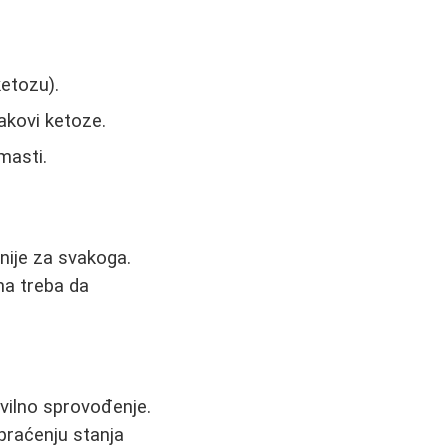
etozu).
akovi ketoze.
masti.
 nije za svakoga.
ma treba da
avilno sprovođenje.
i praćenju stanja