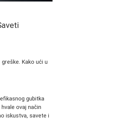
Saveti
e greške. Kako ući u
 efikasnog gubitka
 hvale ovaj način
o iskustva, savete i