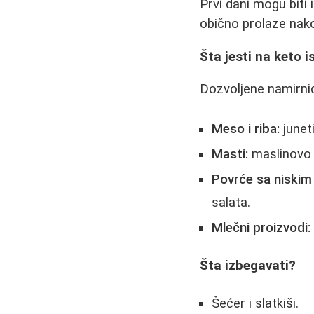
Prvi dani mogu biti 
obično prolaze nak
Šta jesti na keto i
Dozvoljene namirni
Meso i riba:
juneti
Masti:
maslinovo u
Povrće sa niskim 
salata.
Mlečni proizvodi:
Šta izbegavati?
Šećer i slatkiši.