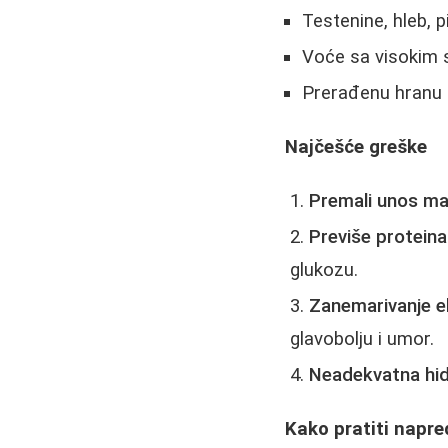
Testenine, hleb, p
Voće sa visokim 
Prerađenu hranu i
Najčešće greške
Premali unos ma
Previše proteina
glukozu.
Zanemarivanje el
glavobolju i umor.
Neadekvatna hidr
Kako pratiti napr