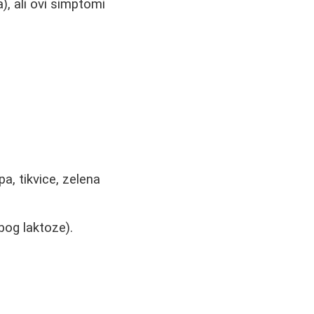
), ali ovi simptomi
pa, tikvice, zelena
bog laktoze).