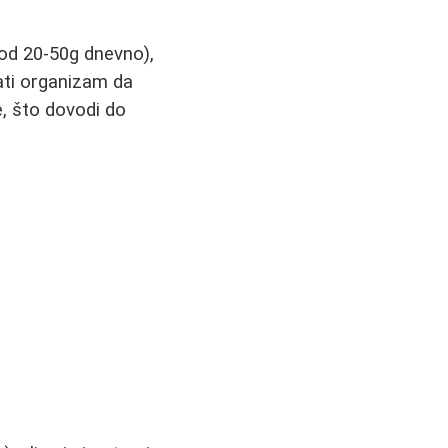
od 20-50g dnevno),
ati organizam da
, što dovodi do