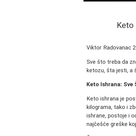
Keto 
Viktor Radovanac
2
Sve što treba da zna
ketozu, šta jesti, a 
Keto Ishrana: Sve
Keto ishrana je pos
kilograma, tako i z
ishrane, postoje i 
najčešće greške koj