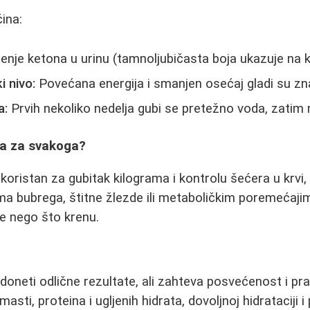
ina:
nje ketona u urinu (tamnoljubičasta boja ukazuje na k
i nivo:
Povećana energija i smanjen osećaj gladi su zn
a:
Prvih nekoliko nedelja gubi se pretežno voda, zatim 
ana za svakoga?
koristan za gubitak kilograma i kontrolu šećera u krvi,
a bubrega, štitne žlezde ili metaboličkim poremećaji
re nego što krenu.
oneti odlične rezultate, ali zahteva posvećenost i pr
masti, proteina i ugljenih hidrata, dovoljnoj hidrataciji 