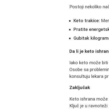
Postoji nekoliko nač
Keto trakice:
Mere
Pratite energetsk
Gubitak kilogram
Da li je keto ishr
Iako keto može biti 
Osobe sa problemim
konsultuju lekara p
Zaključak
Keto ishrana može d
Ključ je u ravnoteži 