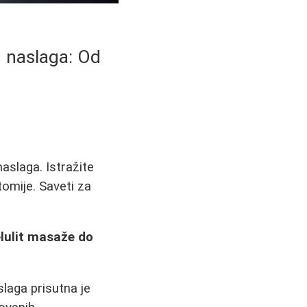
 naslaga: Od
aslaga. Istražite
ktomije. Saveti za
lulit masaže do
laga prisutna je