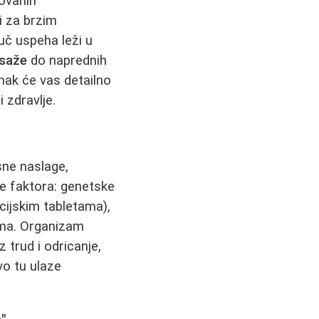
ovanih
 za brzim
juč uspeha leži u
asaže
do naprednih
anak će vas detailno
 zdravlje.
sne naslage,
e faktora: genetske
cijskim tabletama),
zma. Organizam
z trud i odricanje,
vo tu ulaze