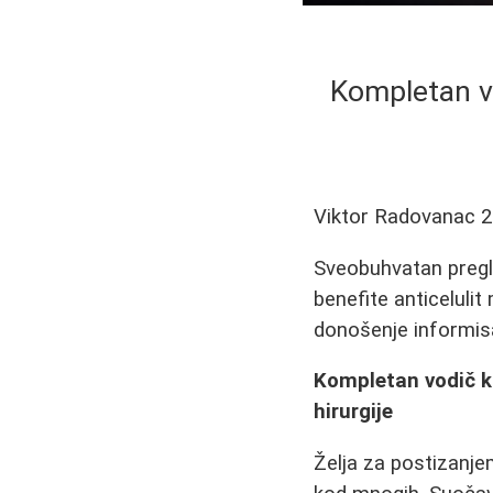
Kompletan v
Viktor Radovanac
2
Sveobuhvatan pregle
benefite anticelulit
donošenje informis
Kompletan vodič k
hirurgije
Želja za postizanje