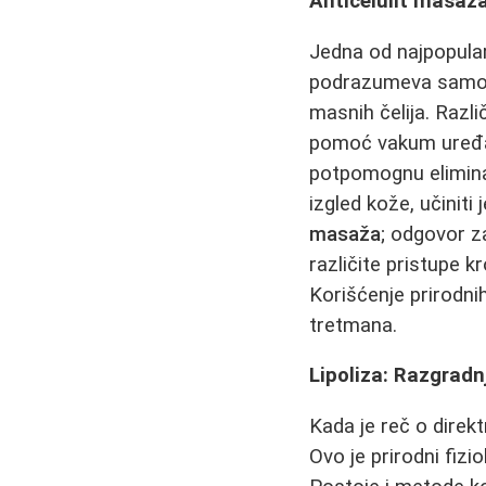
Anticelulit masaža
Jedna od najpopular
podrazumeva samo op
masnih čelija. Različ
pomoć vakum uređaja
potpomognu elimina
izgled kože, učiniti
masaža
; odgovor za
različite pristupe k
Korišćenje prirodni
tretmana.
Lipoliza: Razgradn
Kada je reč o direk
Ovo je prirodni fiz