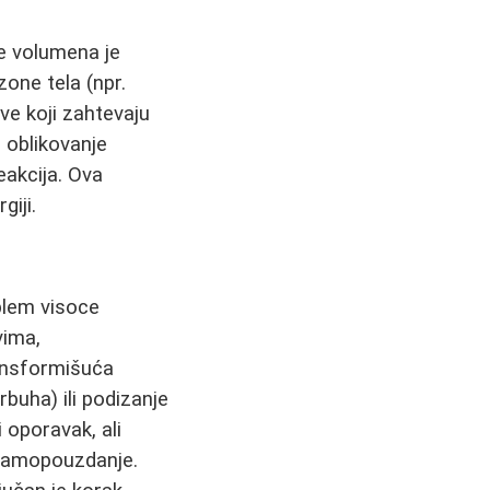
e volumena je
one tela (npr.
ove koji zahtevaju
 oblikovanje
eakcija. Ova
giji.
oblem visoce
vima,
transformišuća
rbuha) ili podizanje
 oporavak, ali
i samopouzdanje.