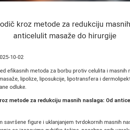
odič kroz metode za redukciju masnih
anticelulit masaže do hirurgije
025-10-02
d efikasnih metoda za borbu protiv celulita i masnih n
 masaže, lipolize, liposukcije, lipotransfera i dermolipe
ane odluke.
roz metode za redukciju masnih naslaga: Od antice
m savršene figure i uklanjanjem tvrdokornih masnih nas