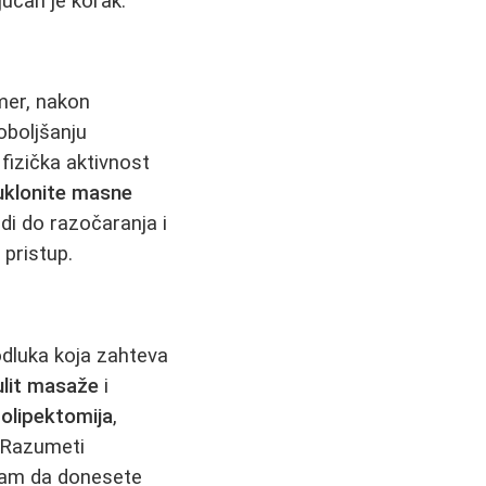
jučan je korak.
imer, nakon
oboljšanju
fizička aktivnost
uklonite masne
di do razočaranja i
 pristup.
odluka koja zahteva
ulit masaže
i
olipektomija
,
. Razumeti
 vam da donesete