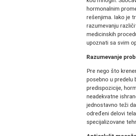
kod mnogih. Suočav
hormonalnim promen
rešenjima. Iako je t
razumevanju različi
medicinskih proced
upoznati sa svim opc
Razumevanje prob
Pre nego što krenem
posebno u predelu b
predispozicije, hor
neadekvatne ishran
jednostavno teži da 
određeni delovi tel
specijalizovane teh