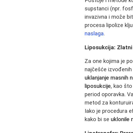
Postoje i metode ko
supstanci (npr. fos
invazivna i može bi
procesa lipolize klj
naslaga
.
Liposukcija: Zlatn
Za one kojima je pot
najčešće izvođenih
uklanjanje masnih 
liposukcije
, kao što
period oporavka. V
metod za konturuira
Iako je procedura e
kako bi se
uklonile