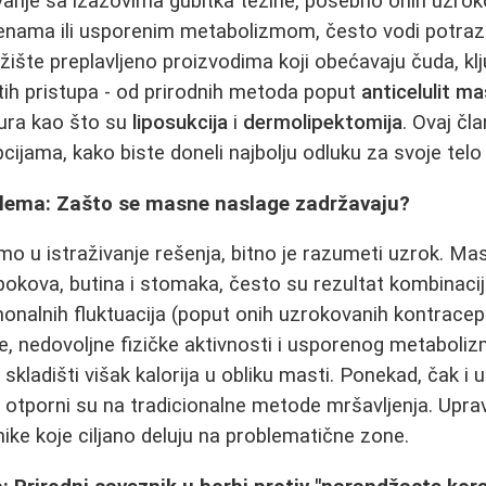
anje sa izazovima gubitka težine, posebno onih uzrok
ama ili usporenim metabolizmom, često vodi potrazi
ržište preplavljeno proizvodima koji obećavaju čuda, kl
tih pristupa - od prirodnih metoda poput
anticelulit m
ura kao što su
liposukcija
i
dermolipektomija
. Ovaj čl
ijama, kako biste doneli najbolju odluku za svoje telo i
lema: Zašto se masne naslage zadržavaju?
o u istraživanje rešenja, bitno je razumeti uzrok. Ma
okova, butina i stomaka, često su rezultat kombinacij
monalnih fluktuacija (poput onih uzrokovanih kontracep
e, nedovoljne fizičke aktivnosti i usporenog metaboli
skladišti višak kalorija u obliku masti. Ponekad, čak i u
a otporni su na tradicionalne metode mršavljenja. Upra
nike koje ciljano deluju na problematične zone.