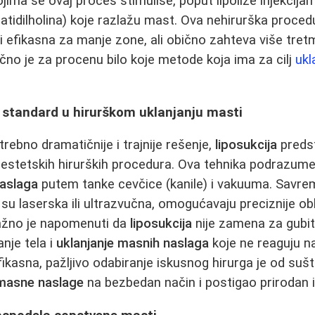
jima se ovaj proces stimuliše, poput lipolize injekcij
fatidilholina) koje razlažu mast. Ova nehirurška proced
ti efikasna za manje zone, ali obično zahteva više tr
učno je za procenu bilo koje metode koja ima za cilj
ukl
i standard u hirurškom uklanjanju masti
rebno dramatičnije i trajnije rešenje,
liposukcija
predst
 estetskih hirurških procedura. Ova tehnika podrazu
naslaga
putem tanke cevčice (kanile) i vakuuma. Savr
 su laserska ili ultrazvučna, omogućavaju preciznije obl
ažno je napomenuti da
liposukcija
nije zamena za gubit
nje tela i
uklanjanje masnih naslaga
koje ne reaguju na
fikasna, pažljivo odabiranje iskusnog hirurga je od suš
 masne naslage
na bezbedan način i postigao prirodan i