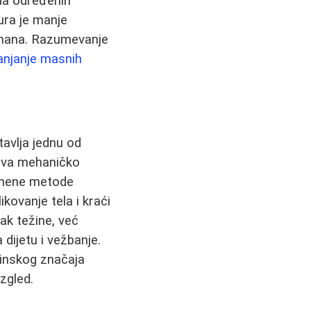
ama određenih
ura je manje
etmana. Razumevanje
anjanje masnih
avlja jednu od
meva mehaničko
emene metode
ikovanje tela i kraći
ak težine, već
 dijetu i vežbanje.
tinskog značaja
zgled.