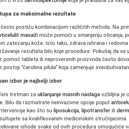
om o vrsti
dermolipektomije
koja je prikladna za vas kl
tupa za maksimalne rezultate
se često postižu kombinacijom različitih metoda. Na pr
nticelulit masaži
može pomoći u smanjenju oticanja, p
om zatezanju kože. Isto tako, zdrava ishrana i redovna 
žavanje rezultata bilo koje procedure. Pokušaj da se
uz pomoć tableta ili neproverenih proizvoda često dovo
ne postoji "čarobna pilula" koja zamenjuje sveobuhvatan
an izbor je najbolji izbor
eđeni tretman za
uklanjanje masnih naslaga
ozbiljna je 
je. Bilo da razmatrate neinvazivne opcije poput
anticel
e intervencije kao što su
liposukcija
,
lipotransfer
ili
derm
nsultujete sa kvalifikovanim medicinskim stručnjacima
i očekivane ishode svake od ovih procedura omogućiće