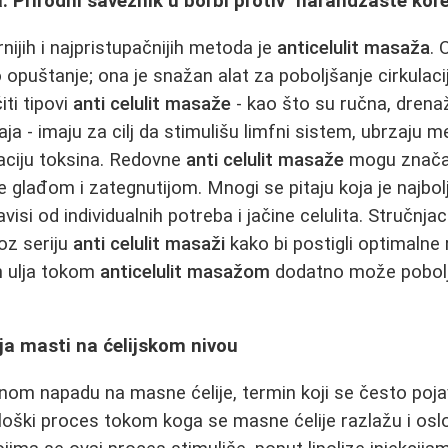
: Prirodni saveznik u borbi protiv "narandžaste kore
nijih i najpristupačnijih metoda je
anticelulit masaža
. 
uštanje; ona je snažan alat za poboljšanje cirkulacije
iti tipovi
anti celulit masaže
- kao što su ručna, drena
 - imaju za cilj da stimulišu limfni sistem, ubrzaju m
ciju toksina. Redovne
anti celulit masaže
mogu značaj
 je glađom i zategnutijom. Mnogi se pitaju koja je najbo
visi od individualnih potreba i jačine celulita. Stručnj
roz seriju
anti celulit masaži
kako bi postigli optimalne 
h ulja tokom
anticelulit masažom
dodatno može pobolj
ja masti na ćelijskom nivou
tnom napadu na masne ćelije, termin koji se često pojav
iološki proces tokom koga se masne ćelije razlažu i osl