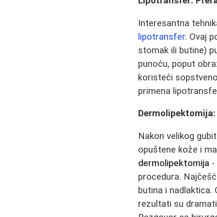
Lipotransfer: Pre
Interesantna tehnik
lipotransfer
. Ovaj 
stomak ili butine) p
punoću, poput obraz
koristeći sopstveno 
primena lipotransfer
Dermolipektomija:
Nakon velikog gubit
opuštene kože i ma
dermolipektomija
-
procedura. Najčešći
butina i nadlaktica.
rezultati su dramat