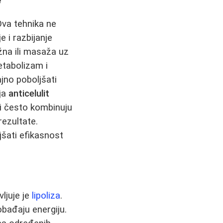
"
Ova tehnika ne
 i razbijanje
žna ili masaža uz
etabolizam i
no poboljšati
lja
anticelulit
aci često kombinuju
rezultate.
šati efikasnost
ljuje je
lipoliza
.
obađaju energiju.