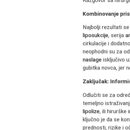
Razgovor sa hirurg
Kombinovanje pris
Najbolji rezultati 
liposukcije
, serija
a
cirkulacije i dodatn
neophodni su za odr
naslage
isključivo 
gubitka novca, jer 
Zaključak: Informis
Odlučiti se za odr
temeljno istraživan
lipolize
, ili hiruršk
ključno je da se ko
prednosti, rizike 