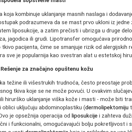
raspodela sopstvene masti
a koja kombinuje uklanjanje masnih naslaga i dodavanj
postupak podrazumeva da se mast prvo ukloni iz jedne z
utem liposukcije, a zatim prečisti i ubrizga u druge del
a, jagodica ili grudi. Lipotransfer omogućava prirodno
tkivo pacijenta, čime se smanjuje rizik od alergijskih r
a sve je popularnija kao svestran alat u estetskoj hirur
 Rešenje za značajno opuštenu kožu
ka težine ili višestrukih trudnoća, često preostaje pr
snog tkiva koje se ne može povući. U ovakvim slučaje
 ili hirurško uklanjanje viška kože i masti - može biti 
 oblici uključuju abdominoplastiku (
dermolipektomiju
t
 Ovo je opsežnija operacija od
liposukcije
i zahteva duži
ični i funkcionalni, omogućavajući bolju pokretljivost 