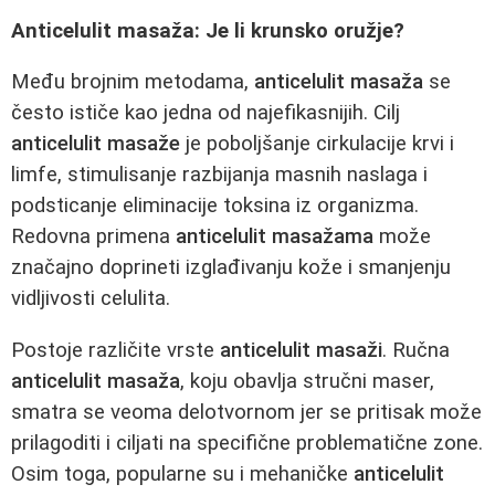
Anticelulit masaža: Je li krunsko oružje?
Među brojnim metodama,
anticelulit masaža
se
često ističe kao jedna od najefikasnijih. Cilj
anticelulit masaže
je poboljšanje cirkulacije krvi i
limfe, stimulisanje razbijanja masnih naslaga i
podsticanje eliminacije toksina iz organizma.
Redovna primena
anticelulit masažama
može
značajno doprineti izglađivanju kože i smanjenju
vidljivosti celulita.
Postoje različite vrste
anticelulit masaži
. Ručna
anticelulit masaža
, koju obavlja stručni maser,
smatra se veoma delotvornom jer se pritisak može
prilagoditi i ciljati na specifične problematične zone.
Osim toga, popularne su i mehaničke
anticelulit