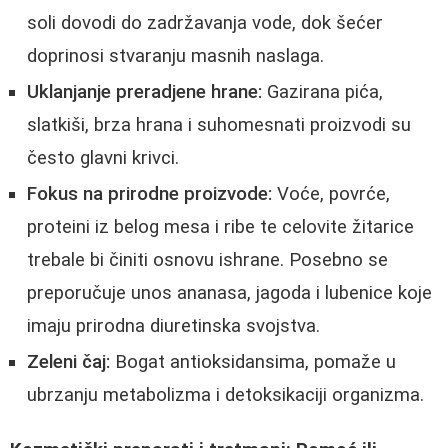
soli dovodi do zadržavanja vode, dok šećer
doprinosi stvaranju masnih naslaga.
Uklanjanje preradjene hrane:
Gazirana pića,
slatkiši, brza hrana i suhomesnati proizvodi su
često glavni krivci.
Fokus na prirodne proizvode:
Voće, povrće,
proteini iz belog mesa i ribe te celovite žitarice
trebale bi činiti osnovu ishrane. Posebno se
preporučuje unos ananasa, jagoda i lubenice koje
imaju prirodna diuretinska svojstva.
Zeleni čaj:
Bogat antioksidansima, pomaže u
ubrzanju metabolizma i detoksikaciji organizma.