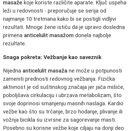
masaže
koje koriste različite aparate. Ključ uspeha
leži u redovnosti - preporučuje se serija od
najmanje 10 tretmana kako bi se postigli vidljivi
rezultati. Mnoge žene ističu da je upravo dosledna
primena
anticelulit masažom
donela najbolje
rezultate.
Snaga pokreta: Vežbanje kao saveznik
Nijedna
anticelulit masaža
ne može u potpunosti
zameniti prednosti redovnog vežbanja. Fizička
aktivnost je od suštinskog značaja jer jača mišiće,
poboljšava cirkulaciju i ubrzava metabolizam, što
svoje doprinosi smanjenju masnih naslaga. Kardio
vežbe kao što su trčanje, brzo hodanje, plivanje ili
vožnja bicikla su izvrsne za sagorevanje masti.
Posebno su korisne vežbe koje ciljaju na donji deo