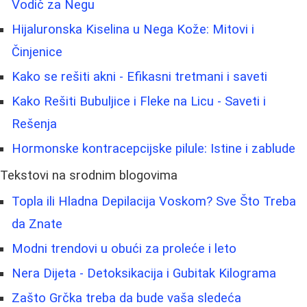
Vodič za Negu
Hijaluronska Kiselina u Nega Kože: Mitovi i
Činjenice
Kako se rešiti akni - Efikasni tretmani i saveti
Kako Rešiti Bubuljice i Fleke na Licu - Saveti i
Rešenja
Hormonske kontracepcijske pilule: Istine i zablude
Tekstovi na srodnim blogovima
Topla ili Hladna Depilacija Voskom? Sve Što Treba
da Znate
Modni trendovi u obući za proleće i leto
Nera Dijeta - Detoksikacija i Gubitak Kilograma
Zašto Grčka treba da bude vaša sledeća