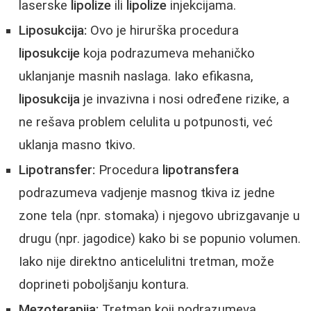
laserske
lipolize
ili
lipolize
injekcijama.
Liposukcija:
Ovo je hirurška procedura
liposukcije
koja podrazumeva mehaničko
uklanjanje masnih naslaga. Iako efikasna,
liposukcija
je invazivna i nosi određene rizike, a
ne rešava problem celulita u potpunosti, već
uklanja masno tkivo.
Lipotransfer:
Procedura
lipotransfera
podrazumeva vadjenje masnog tkiva iz jedne
zone tela (npr. stomaka) i njegovo ubrizgavanje u
drugu (npr. jagodice) kako bi se popunio volumen.
Iako nije direktno anticelulitni tretman, može
doprineti poboljšanju kontura.
Mezoterapija:
Tretman koji podrazumeva