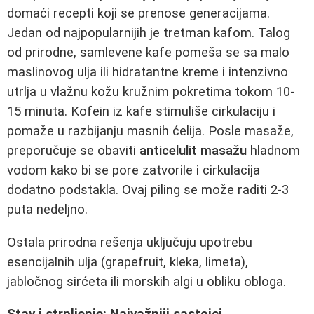
domaći recepti koji se prenose generacijama.
Jedan od najpopularnijih je tretman kafom. Talog
od prirodne, samlevene kafe pomeša se sa malo
maslinovog ulja ili hidratantne kreme i intenzivno
utrlja u vlažnu kožu kružnim pokretima tokom 10-
15 minuta. Kofein iz kafe stimuliše cirkulaciju i
pomaže u razbijanju masnih ćelija. Posle masaže,
preporučuje se obaviti
anticelulit masažu
hladnom
vodom kako bi se pore zatvorile i cirkulacija
dodatno podstakla. Ovaj piling se može raditi 2-3
puta nedeljno.
Ostala prirodna rešenja uključuju upotrebu
esencijalnih ulja (grapefruit, kleka, limeta),
jabločnog sirćeta ili morskih algi u obliku obloga.