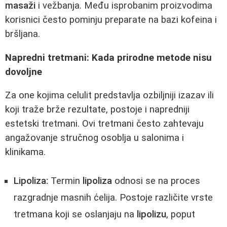
masaži
i vežbanja. Među isprobanim proizvodima
korisnici često pominju preparate na bazi kofeina i
bršljana.
Napredni tretmani: Kada prirodne metode nisu
dovoljne
Za one kojima celulit predstavlja ozbiljniji izazav ili
koji traže brže rezultate, postoje i napredniji
estetski tretmani. Ovi tretmani često zahtevaju
angažovanje stručnog osoblja u salonima i
klinikama.
Lipoliza:
Termin
lipoliza
odnosi se na proces
razgradnje masnih ćelija. Postoje različite vrste
tretmana koji se oslanjaju na
lipolizu
, poput