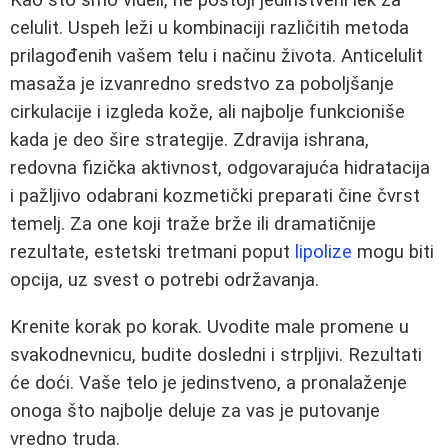
Kao što smo videli, ne postoji jedinstveni lek za
celulit. Uspeh leži u kombinaciji različitih metoda
prilagođenih vašem telu i načinu života. Anticelulit
masaža je izvanredno sredstvo za poboljšanje
cirkulacije i izgleda kože, ali najbolje funkcioniše
kada je deo šire strategije. Zdravija ishrana,
redovna fizička aktivnost, odgovarajuća hidratacija
i pažljivo odabrani kozmetički preparati čine čvrst
temelj. Za one koji traže brže ili dramatičnije
rezultate, estetski tretmani poput
lipolize
mogu biti
opcija, uz svest o potrebi održavanja.
Krenite korak po korak. Uvodite male promene u
svakodnevnicu, budite dosledni i strpljivi. Rezultati
će doći. Vaše telo je jedinstveno, a pronalaženje
onoga što najbolje deluje za vas je putovanje
vredno truda.