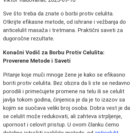
Sve što treba da znate o borbi protiv celulita.
Otkrijte efikasne metode, od ishrane i vežbanja do
anticelulit masaža i tretmana. Praktični saveti za
dugoročne rezultate.
Konačni Vodič za Borbu Protiv Celulita:
Proverene Metode i Saveti
Pitanje koje muči mnoge žene je kako se efikasno
boriti protiv celulita. Bez obzira da li ste se nedavno
porodili i primećujete promene na telu ili se celulit
javlja tokom godina, činjenica je da je to izazov sa
kojim se suočava veliki broj osoba. Dobra vest je da
se celulit može redukovati, ali zahteva strpljenje,
upornost i celovit pristup. U ovom članku ćemo
detaljno istražiti različite metode, od
anticelulit