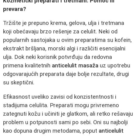
Kozmetički preparati i tretmani: Pomoć ili
prevara?
Tržište je prepuno krema, gelova, ulja i tretmana
koji obećavaju brzo rešenje za celulit. Neki od
popularnih sastojaka u ovim preparatima su kofein,
ekstrakt bršljana, morski algi i različiti esencijalni
ulja. Dok neki korisnik potvrđuju da redovna
primena kvalitetnih
anticelulit masaža
uz upotrebu
odgovarajućih preparata daje bolje rezultate, drugi
su skeptični.
Efikasnost uveliko zavisi od konzistentnosti i
stadijuma celulita. Preparati mogu privremeno
zategnuti kožu i učiniti je glatkom, ali retko rešavaju
problem u potpunosti sami po sebi. Oni su najbolji
kao dopuna drugim metodama, poput
anticelulit