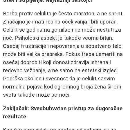
Stav i strpljenje: Najvažniji sastojci
Borba protiv celulita je često maraton, a ne sprint.
Značajno je imati realna očekivanja i biti uporan.
Celulit se godinama gomilao i ne može nestati za
noć. Psihološki aspekt je takođe veoma bitan.
Osećaj frustracije i nepoverenja u sopstveno telo
može biti velika prepreka. Fokus treba usmeriti na
osećaj dobrobiti koji donosi zdravija ishrana i
redovno vežbanje, a ne samo na estetski izgled.
Podrška okoline i svesnost da je celulit sasvim
normalna pojava kod ogromnog broja žena širom
sveta takođe može pomoći.
Zaključak: Sveobuhvatan pristup za dugoročne
rezultate