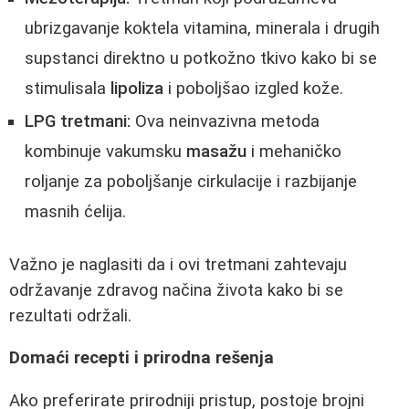
ubrizgavanje koktela vitamina, minerala i drugih
supstanci direktno u potkožno tkivo kako bi se
stimulisala
lipoliza
i poboljšao izgled kože.
LPG tretmani:
Ova neinvazivna metoda
kombinuje vakumsku
masažu
i mehaničko
roljanje za poboljšanje cirkulacije i razbijanje
masnih ćelija.
Važno je naglasiti da i ovi tretmani zahtevaju
održavanje zdravog načina života kako bi se
rezultati održali.
Domaći recepti i prirodna rešenja
Ako preferirate prirodniji pristup, postoje brojni