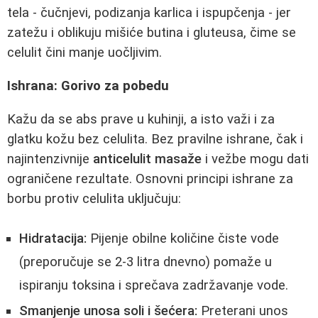
tela - čučnjevi, podizanja karlica i ispupčenja - jer
zatežu i oblikuju mišiće butina i gluteusa, čime se
celulit čini manje uočljivim.
Ishrana: Gorivo za pobedu
Kažu da se abs prave u kuhinji, a isto važi i za
glatku kožu bez celulita. Bez pravilne ishrane, čak i
najintenzivnije
anticelulit masaže
i vežbe mogu dati
ograničene rezultate. Osnovni principi ishrane za
borbu protiv celulita uključuju:
Hidratacija:
Pijenje obilne količine čiste vode
(preporučuje se 2-3 litra dnevno) pomaže u
ispiranju toksina i sprečava zadržavanje vode.
Smanjenje unosa soli i šećera:
Preterani unos