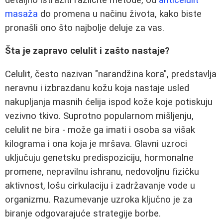
masaža
do promena u načinu života, kako biste
pronašli ono što najbolje deluje za vas.
Šta je zapravo celulit i zašto nastaje?
Celulit, često nazivan "narandžina kora", predstavlja
neravnu i izbrazdanu kožu koja nastaje usled
nakupljanja masnih ćelija ispod kože koje potiskuju
vezivno tkivo. Suprotno popularnom mišljenju,
celulit ne bira - može ga imati i osoba sa višak
kilograma i ona koja je mršava. Glavni uzroci
uključuju genetsku predispoziciju, hormonalne
promene, nepravilnu ishranu, nedovoljnu fizičku
aktivnost, lošu cirkulaciju i zadržavanje vode u
organizmu. Razumevanje uzroka ključno je za
biranje odgovarajuće strategije borbe.