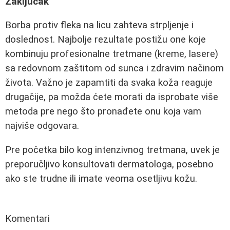
Zaključak
Borba protiv fleka na licu zahteva strpljenje i
doslednost. Najbolje rezultate postižu one koje
kombinuju profesionalne tretmane (kreme, lasere)
sa redovnom zaštitom od sunca i zdravim načinom
života. Važno je zapamtiti da svaka koža reaguje
drugačije, pa možda ćete morati da isprobate više
metoda pre nego što pronađete onu koja vam
najviše odgovara.
Pre početka bilo kog intenzivnog tretmana, uvek je
preporučljivo konsultovati dermatologa, posebno
ako ste trudne ili imate veoma osetljivu kožu.
Komentari