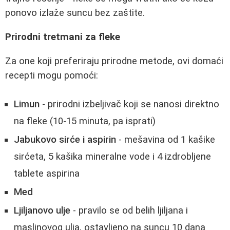
ponovo izlaže suncu bez zaštite.
Prirodni tretmani za fleke
Za one koji preferiraju prirodne metode, ovi domaći
recepti mogu pomoći:
Limun
- prirodni izbeljivač koji se nanosi direktno
na fleke (10-15 minuta, pa isprati)
Jabukovo sirće i aspirin
- mešavina od 1 kašike
sirćeta, 5 kašika mineralne vode i 4 izdrobljene
tablete aspirina
Med
Ljiljanovo ulje
- pravilo se od belih ljiljana i
maslinovog ulja, ostavljeno na suncu 10 dana