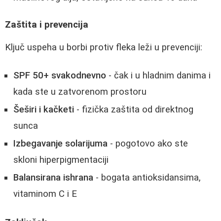
Zaštita i prevencija
Ključ uspeha u borbi protiv fleka leži u prevenciji:
SPF 50+ svakodnevno
- čak i u hladnim danima i
kada ste u zatvorenom prostoru
Šeširi i kačketi
- fizička zaštita od direktnog
sunca
Izbegavanje solarijuma
- pogotovo ako ste
skloni hiperpigmentaciji
Balansirana ishrana
- bogata antioksidansima,
vitaminom C i E