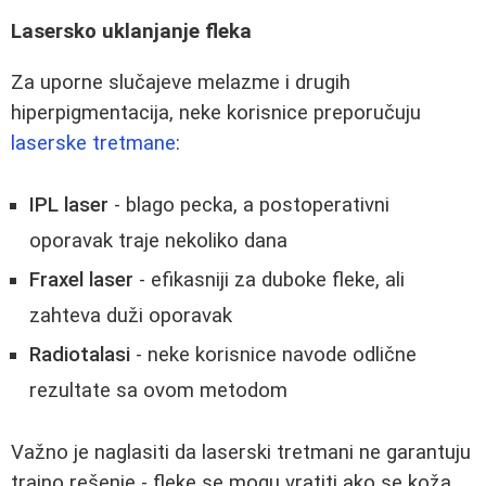
Lasersko uklanjanje fleka
Za uporne slučajeve melazme i drugih
hiperpigmentacija, neke korisnice preporučuju
laserske tretmane
:
IPL laser
- blago pecka, a postoperativni
oporavak traje nekoliko dana
Fraxel laser
- efikasniji za duboke fleke, ali
zahteva duži oporavak
Radiotalasi
- neke korisnice navode odlične
rezultate sa ovom metodom
Važno je naglasiti da laserski tretmani ne garantuju
trajno rešenje - fleke se mogu vratiti ako se koža