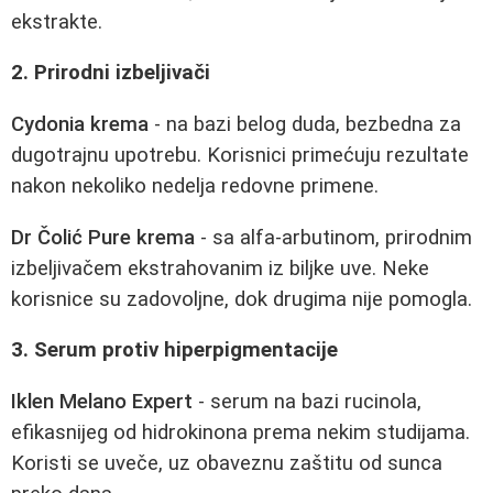
ekstrakte.
2. Prirodni izbeljivači
Cydonia krema
- na bazi belog duda, bezbedna za
dugotrajnu upotrebu. Korisnici primećuju rezultate
nakon nekoliko nedelja redovne primene.
Dr Čolić Pure krema
- sa alfa-arbutinom, prirodnim
izbeljivačem ekstrahovanim iz biljke uve. Neke
korisnice su zadovoljne, dok drugima nije pomogla.
3. Serum protiv hiperpigmentacije
Iklen Melano Expert
- serum na bazi rucinola,
efikasnijeg od hidrokinona prema nekim studijama.
Koristi se uveče, uz obaveznu zaštitu od sunca