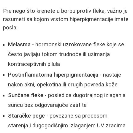
Pre nego što krenete u borbu protiv fleka, važno je
razumeti sa kojom vrstom hiperpigmentacije imate
posla:
Melasma
- hormonski uzrokovane fleke koje se
često javljaju tokom trudnoće ili uzimanja
kontraceptivnih pilula
Postinflamatorna hiperpigmentacija
- nastaje
nakon akni, opekotina ili drugih povreda kože
Sunčane fleke
- posledica dugotrajnog izlaganja
suncu bez odgovarajuće zaštite
Staračke pege
- povezane sa procesom
starenja i dugogodišnjim izlaganjem UV zracima