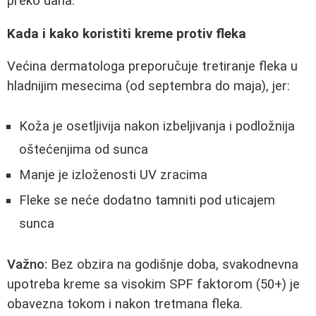
preko dana.
Kada i kako koristiti kreme protiv fleka
Većina dermatologa preporučuje tretiranje fleka u
hladnijim mesecima (od septembra do maja), jer:
Koža je osetljivija nakon izbeljivanja i podložnija
oštećenjima od sunca
Manje je izloženosti UV zracima
Fleke se neće dodatno tamniti pod uticajem
sunca
Važno:
Bez obzira na godišnje doba, svakodnevna
upotreba kreme sa visokim SPF faktorom (50+) je
obavezna tokom i nakon tretmana fleka.