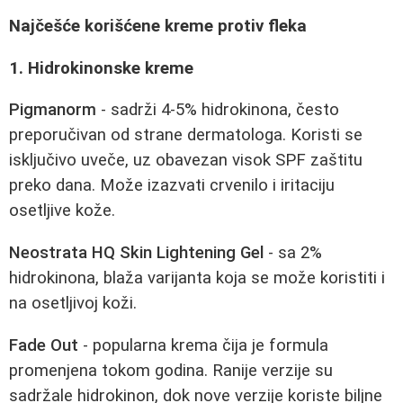
Najčešće korišćene kreme protiv fleka
1. Hidrokinonske kreme
Pigmanorm
- sadrži 4-5% hidrokinona, često
preporučivan od strane dermatologa. Koristi se
isključivo uveče, uz obavezan visok SPF zaštitu
preko dana. Može izazvati crvenilo i iritaciju
osetljive kože.
Neostrata HQ Skin Lightening Gel
- sa 2%
hidrokinona, blaža varijanta koja se može koristiti i
na osetljivoj koži.
Fade Out
- popularna krema čija je formula
promenjena tokom godina. Ranije verzije su
sadržale hidrokinon, dok nove verzije koriste biljne