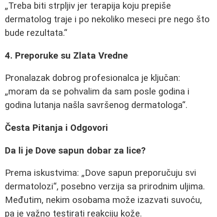
Treba biti strpljiv jer terapija koju prepiše
dermatolog traje i po nekoliko meseci pre nego što
bude rezultata.
4. Preporuke su Zlata Vredne
Pronalazak dobrog profesionalca je ključan:
moram da se pohvalim da sam posle godina i
godina lutanja našla savršenog dermatologa
.
Česta Pitanja i Odgovori
Da li je Dove sapun dobar za lice?
Prema iskustvima:
Dove sapun preporučuju svi
dermatolozi
, posebno verzija sa prirodnim uljima.
Međutim, nekim osobama može izazvati suvoću,
pa je važno testirati reakciju kože.