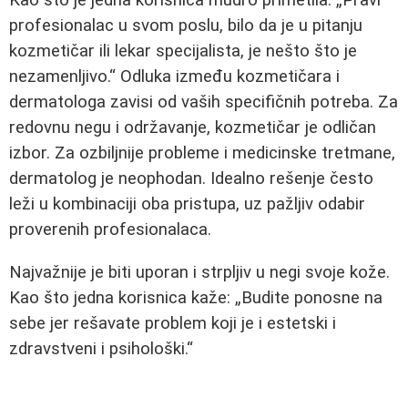
Kao što je jedna korisnica mudro primetila:
Pravi
profesionalac u svom poslu, bilo da je u pitanju
kozmetičar ili lekar specijalista, je nešto što je
nezamenljivo.
Odluka između kozmetičara i
dermatologa zavisi od vaših specifičnih potreba. Za
redovnu negu i održavanje, kozmetičar je odličan
izbor. Za ozbiljnije probleme i medicinske tretmane,
dermatolog je neophodan. Idealno rešenje često
leži u kombinaciji oba pristupa, uz pažljiv odabir
proverenih profesionalaca.
Najvažnije je biti uporan i strpljiv u negi svoje kože.
Kao što jedna korisnica kaže:
Budite ponosne na
sebe jer rešavate problem koji je i estetski i
zdravstveni i psihološki.