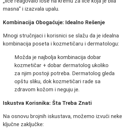
lice reagovalo loše na kremu za lice koja je bila
masna
i izazvala upalu.
Kombinacija Obogaćuje: Idealno Rešenje
Mnogi stručnjaci i korisnici se slažu da je idealna
kombinacija poseta i kozmetičaru i dermatologu:
Možda je najbolja kombinacija dobar
kozmetičar + dobar dermatolog ukoliko
za njim postoji potreba. Dermatolog gleda
opštu sliku, dok kozmetičari rade sa
zdravom kožom i neguju je.
Iskustva Korisnika: Šta Treba Znati
Na osnovu brojnih iskustava, možemo izvući neke
ključne zaključke: