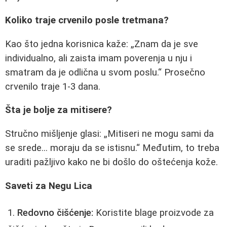
Koliko traje crvenilo posle tretmana?
Kao što jedna korisnica kaže:
Znam da je sve
individualno, ali zaista imam poverenja u nju i
smatram da je odlična u svom poslu.
Prosečno
crvenilo traje 1-3 dana.
Šta je bolje za mitisere?
Stručno mišljenje glasi:
Mitiseri ne mogu sami da
se srede... moraju da se istisnu.
Međutim, to treba
uraditi pažljivo kako ne bi došlo do oštećenja kože.
Saveti za Negu Lica
Redovno čišćenje:
Koristite blage proizvode za