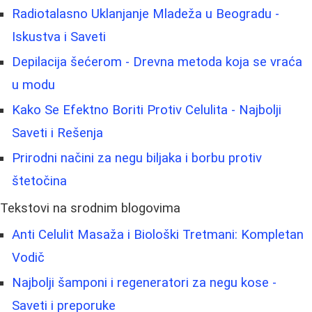
Radiotalasno Uklanjanje Mladeža u Beogradu -
Iskustva i Saveti
Depilacija šećerom - Drevna metoda koja se vraća
u modu
Kako Se Efektno Boriti Protiv Celulita - Najbolji
Saveti i Rešenja
Prirodni načini za negu biljaka i borbu protiv
štetočina
Tekstovi na srodnim blogovima
Anti Celulit Masaža i Biološki Tretmani: Kompletan
Vodič
Najbolji šamponi i regeneratori za negu kose -
Saveti i preporuke