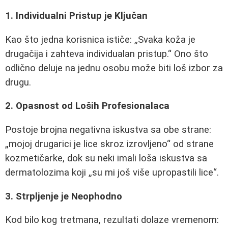
1. Individualni Pristup je Ključan
Kao što jedna korisnica ističe:
Svaka koža je
drugačija i zahteva individualan pristup.
Ono što
odlično deluje na jednu osobu može biti loš izbor za
drugu.
2. Opasnost od Loših Profesionalaca
Postoje brojna negativna iskustva sa obe strane:
mojoj drugarici je lice skroz izrovljeno
od strane
kozmetičarke, dok su neki imali loša iskustva sa
dermatolozima koji
su mi još više upropastili lice
.
3. Strpljenje je Neophodno
Kod bilo kog tretmana, rezultati dolaze vremenom: