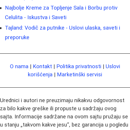
Najbolje Kreme za Topljenje Sala i Borbu protiv
Celulita - Iskustva i Saveti
Tajland: Vodič za putnike - Uslovi ulaska, saveti i
preporuke
O nama
|
Kontakt
|
Politika privatnosti
|
Uslovi
korišćenja
|
Marketinški servisi
Urednici i autori ne preuzimaju nikakvu odgovornost
za bilo kakve greške ili propuste u sadržaju ovog
sajta. Informacije sadržane na ovom sajtu pružaju se
u stanju „takvom kakve jesu“, bez garancija u pogledu