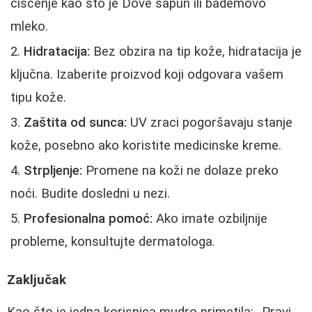
čišćenje kao što je Dove sapun ili bademovo
mleko.
Hidratacija:
Bez obzira na tip kože, hidratacija je
ključna. Izaberite proizvod koji odgovara vašem
tipu kože.
Zaštita od sunca:
UV zraci pogoršavaju stanje
kože, posebno ako koristite medicinske kreme.
Strpljenje:
Promene na koži ne dolaze preko
noći. Budite dosledni u nezi.
Profesionalna pomoć:
Ako imate ozbiljnije
probleme, konsultujte dermatologa.
Zaključak