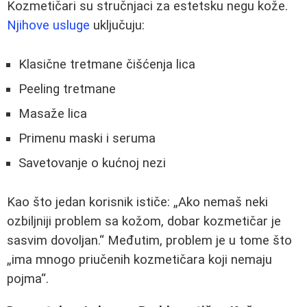
Kozmetičari su stručnjaci za estetsku negu kože.
Njihove usluge
uključuju:
Klasične tretmane čišćenja lica
Peeling tretmane
Masaže lica
Primenu maski i seruma
Savetovanje o kućnoj nezi
Kao što jedan korisnik ističe:
Ako nemaš neki
ozbiljniji problem sa kožom, dobar kozmetičar je
sasvim dovoljan.
Međutim, problem je u tome što
ima mnogo priučenih kozmetičara koji nemaju
pojma
.