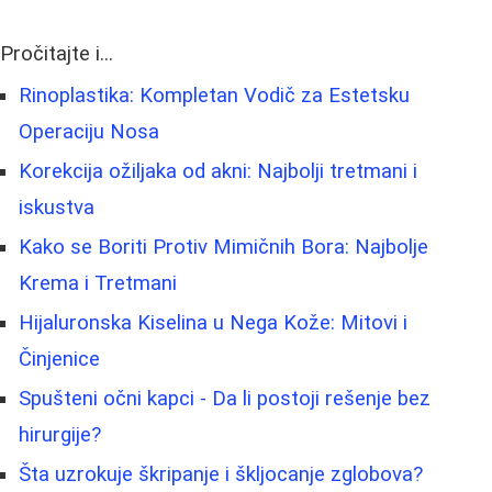
Pročitajte i...
Rinoplastika: Kompletan Vodič za Estetsku
Operaciju Nosa
Korekcija ožiljaka od akni: Najbolji tretmani i
iskustva
Kako se Boriti Protiv Mimičnih Bora: Najbolje
Krema i Tretmani
Hijaluronska Kiselina u Nega Kože: Mitovi i
Činjenice
Spušteni očni kapci - Da li postoji rešenje bez
hirurgije?
Šta uzrokuje škripanje i škljocanje zglobova?