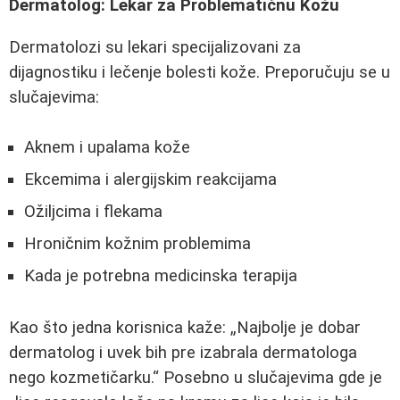
Dermatolog: Lekar za Problematičnu Kožu
Dermatolozi su lekari specijalizovani za
dijagnostiku i lečenje bolesti kože. Preporučuju se u
slučajevima:
Aknem i upalama kože
Ekcemima i alergijskim reakcijama
Ožiljcima i flekama
Hroničnim kožnim problemima
Kada je potrebna medicinska terapija
Kao što jedna korisnica kaže:
Najbolje je dobar
dermatolog i uvek bih pre izabrala dermatologa
nego kozmetičarku.
Posebno u slučajevima gde je