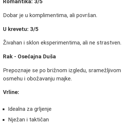
Romantika: 3/5
Dobar je u komplimentima, ali površan.
U krevetu: 3/5
Živahan i sklon eksperimentima, ali ne strastven.
Rak - Osećajna Duša
Prepoznaje se po brižnom izgledu, sramežljivom
osmehu i obožavanju majke.
Vrline:
Idealna za grljenje
Nježan i taktičan