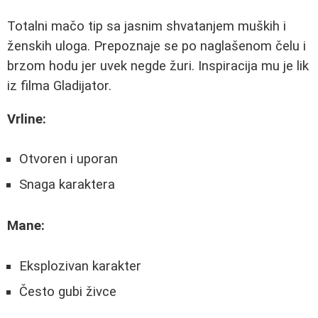
Totalni mačo tip sa jasnim shvatanjem muških i
ženskih uloga. Prepoznaje se po naglašenom čelu i
brzom hodu jer uvek negde žuri. Inspiracija mu je lik
iz filma Gladijator.
Vrline:
Otvoren i uporan
Snaga karaktera
Mane:
Eksplozivan karakter
Često gubi živce