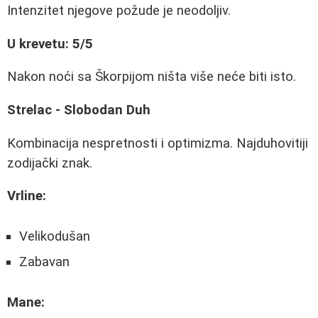
Intenzitet njegove požude je neodoljiv.
U krevetu: 5/5
Nakon noći sa Škorpijom ništa više neće biti isto.
Strelac - Slobodan Duh
Kombinacija nespretnosti i optimizma. Najduhovitiji
zodijački znak.
Vrline:
Velikodušan
Zabavan
Mane: