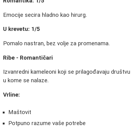
Romantika: 1/5
Emocije secira hladno kao hirurg.
U krevetu: 1/5
Pomalo nastran, bez volje za promenama.
Ribe - Romantičari
Izvanredni kameleoni koji se prilagođavaju društvu
u kome se nalaze.
Vrline:
Maštovit
Potpuno razume vaše potrebe