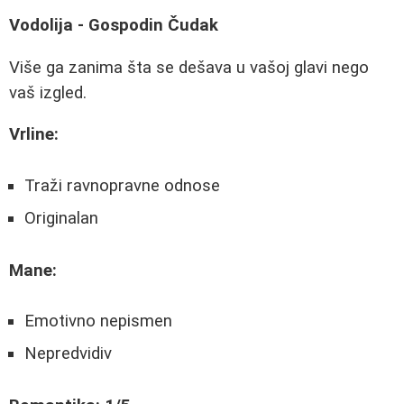
Vodolija - Gospodin Čudak
Više ga zanima šta se dešava u vašoj glavi nego
vaš izgled.
Vrline:
Traži ravnopravne odnose
Originalan
Mane:
Emotivno nepismen
Nepredvidiv