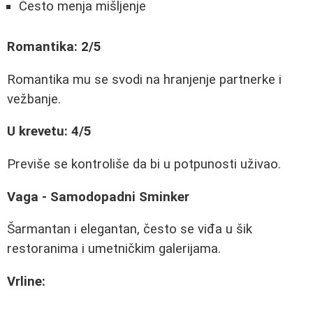
Često menja mišljenje
Romantika: 2/5
Romantika mu se svodi na hranjenje partnerke i
vežbanje.
U krevetu: 4/5
Previše se kontroliše da bi u potpunosti uživao.
Vaga - Samodopadni Sminker
Šarmantan i elegantan, često se viđa u šik
restoranima i umetničkim galerijama.
Vrline: