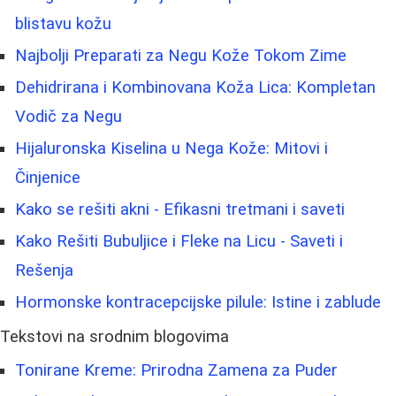
blistavu kožu
Najbolji Preparati za Negu Kože Tokom Zime
Dehidrirana i Kombinovana Koža Lica: Kompletan
Vodič za Negu
Hijaluronska Kiselina u Nega Kože: Mitovi i
Činjenice
Kako se rešiti akni - Efikasni tretmani i saveti
Kako Rešiti Bubuljice i Fleke na Licu - Saveti i
Rešenja
Hormonske kontracepcijske pilule: Istine i zablude
Tekstovi na srodnim blogovima
Tonirane Kreme: Prirodna Zamena za Puder