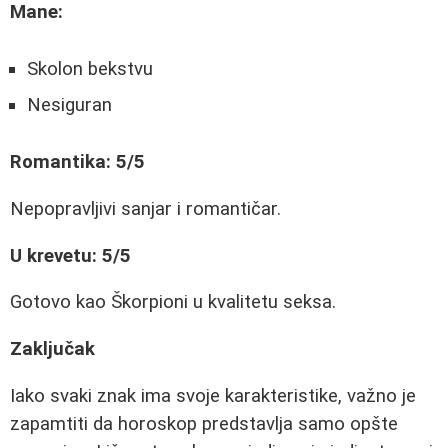
Mane:
Skolon bekstvu
Nesiguran
Romantika: 5/5
Nepopravljivi sanjar i romantičar.
U krevetu: 5/5
Gotovo kao Škorpioni u kvalitetu seksa.
Zaključak
Iako svaki znak ima svoje karakteristike, važno je
zapamtiti da horoskop predstavlja samo opšte