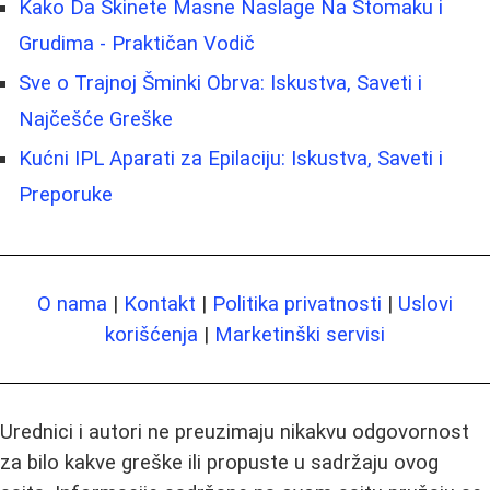
Kako Da Skinete Masne Naslage Na Stomaku i
Grudima - Praktičan Vodič
Sve o Trajnoj Šminki Obrva: Iskustva, Saveti i
Najčešće Greške
Kućni IPL Aparati za Epilaciju: Iskustva, Saveti i
Preporuke
O nama
|
Kontakt
|
Politika privatnosti
|
Uslovi
korišćenja
|
Marketinški servisi
Urednici i autori ne preuzimaju nikakvu odgovornost
za bilo kakve greške ili propuste u sadržaju ovog