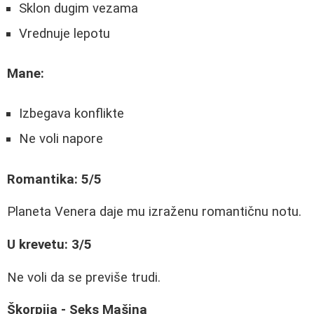
Sklon dugim vezama
Vrednuje lepotu
Mane:
Izbegava konflikte
Ne voli napore
Romantika: 5/5
Planeta Venera daje mu izraženu romantičnu notu.
U krevetu: 3/5
Ne voli da se previše trudi.
Škorpija - Seks Mašina