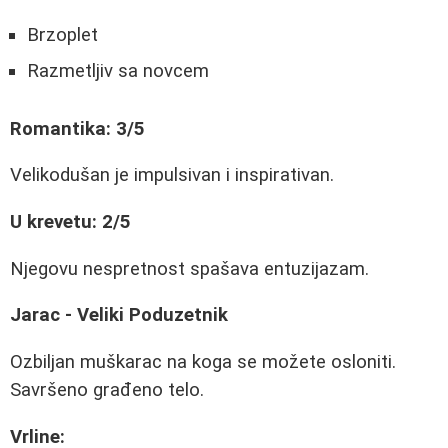
Brzoplet
Razmetljiv sa novcem
Romantika: 3/5
Velikodušan je impulsivan i inspirativan.
U krevetu: 2/5
Njegovu nespretnost spašava entuzijazam.
Jarac - Veliki Poduzetnik
Ozbiljan muškarac na koga se možete osloniti.
Savršeno građeno telo.
Vrline: