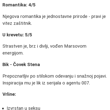
Romantika: 4/5
Njegova romantika je jednostavne prirode - pravi je
vitez zaštitnik.
U krevetu: 5/5
Strastven je, brz i divlji, vođen Marsovom
energijom.
Bik - Čovek Stena
Prepoznatljiv po stilskom odevanju i snažnoj pojavi.
Inspiracija mu je lik iz serijala o agentu 007.
Vrline:
Izvrstan u seksu