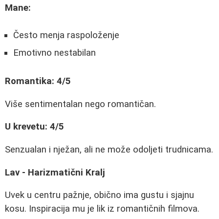
Mane:
Često menja raspoloženje
Emotivno nestabilan
Romantika: 4/5
Više sentimentalan nego romantičan.
U krevetu: 4/5
Senzualan i nježan, ali ne može odoljeti trudnicama.
Lav - Harizmatični Kralj
Uvek u centru pažnje, obično ima gustu i sjajnu
kosu. Inspiracija mu je lik iz romantičnih filmova.