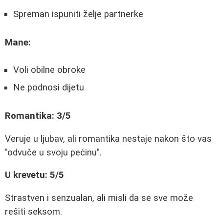
Spreman ispuniti želje partnerke
Mane:
Voli obilne obroke
Ne podnosi dijetu
Romantika: 3/5
Veruje u ljubav, ali romantika nestaje nakon što vas
"odvuče u svoju pećinu".
U krevetu: 5/5
Strastven i senzualan, ali misli da se sve može
rešiti seksom.