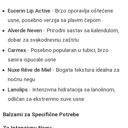
Eucerin Lip Active
- Brzo oporavlja oštećene
usne, posebno verzija sa plavim čepom
Alverde Neven
- Prirodni sastav sa kalendulom,
dobar za svakodnevnu zaštitu
Carmex
- Posebno popularan u tubici, brzo
sanira ispucale usne
Nuxe Rêve de Miel
- Bogata tekstura idealna za
noćnu negu
Lanolips
- Intenzivna hidratacija sa lanolinom,
odličan za ekstremno suve usne
Balzami za Specifične Potrebe
Za Intenzivnu Negu: