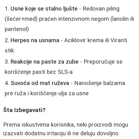
Usne koje se stalno ljušte
- Redovan piling
(šećer+med) praćen intenzivnom negom (lanolin ili
pantenol)
Herpes na usnama
- Aciklovir krema ili Viranti
stik
Reakcije na paste za zube
- Preporučuje se
korišćenje pasti bez SLS-a
Suvoća od mat ruževa
- Nanošenje balzama
pre ruža i korišćenje ulja za usne
Šta Izbegavati?
Prema iskustvima korisnika, neki proizvodi mogu
izazvati dodatnu iritaciju ili ne deluju dovoljno