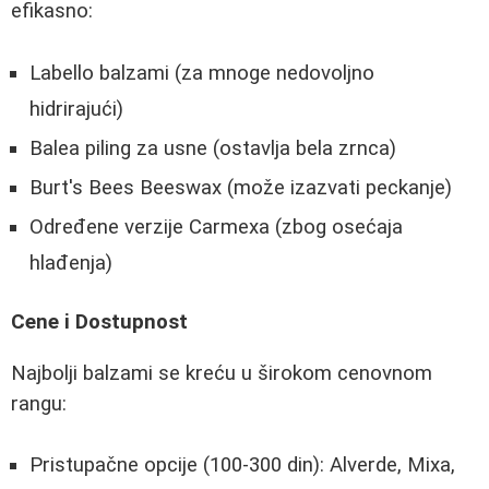
efikasno:
Labello balzami (za mnoge nedovoljno
hidrirajući)
Balea piling za usne (ostavlja bela zrnca)
Burt's Bees Beeswax (može izazvati peckanje)
Određene verzije Carmexa (zbog osećaja
hlađenja)
Cene i Dostupnost
Najbolji balzami se kreću u širokom cenovnom
rangu:
Pristupačne opcije (100-300 din): Alverde, Mixa,