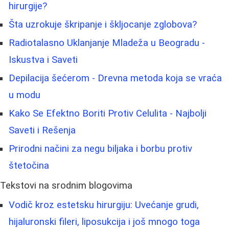
hirurgije?
Šta uzrokuje škripanje i škljocanje zglobova?
Radiotalasno Uklanjanje Mladeža u Beogradu -
Iskustva i Saveti
Depilacija šećerom - Drevna metoda koja se vraća
u modu
Kako Se Efektno Boriti Protiv Celulita - Najbolji
Saveti i Rešenja
Prirodni načini za negu biljaka i borbu protiv
štetočina
Tekstovi na srodnim blogovima
Vodič kroz estetsku hirurgiju: Uvećanje grudi,
hijaluronski fileri, liposukcija i još mnogo toga