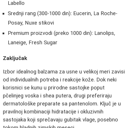
Labello
Srednji rang (300-1000 din): Eucerin, La Roche-
Posay, Nuxe stikovi
Premium proizvodi (preko 1000 din): Lanolips,
Laneige, Fresh Sugar
Zaključak
Izbor idealnog balzama za usne u velikoj meri zavisi
od individualnih potreba i reakcije kože. Dok neki
korisnici se kunu u prirodne sastojke poput
pčelinjeg voska i shea putera, drugi preferiraju
dermatološke preparate sa pantenolom. Ključ je u
pravilnoj kombinaciji hidratacije i okluzivnih
sastojaka koji sprečavaju gubitak vlage, posebno
tokom hladnih zimskih meseci.