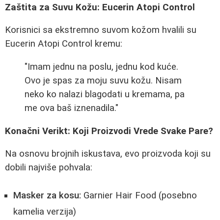
Zaštita za Suvu Kožu: Eucerin Atopi Control
Korisnici sa ekstremno suvom kožom hvalili su
Eucerin Atopi Control kremu:
"Imam jednu na poslu, jednu kod kuće.
Ovo je spas za moju suvu kožu. Nisam
neko ko nalazi blagodati u kremama, pa
me ova baš iznenadila."
Konačni Verikt: Koji Proizvodi Vrede Svake Pare?
Na osnovu brojnih iskustava, evo proizvoda koji su
dobili najviše pohvala:
Masker za kosu:
Garnier Hair Food (posebno
kamelia verzija)