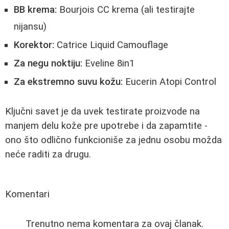
BB krema:
Bourjois CC krema (ali testirajte
nijansu)
Korektor:
Catrice Liquid Camouflage
Za negu noktiju:
Eveline 8in1
Za ekstremno suvu kožu:
Eucerin Atopi Control
Ključni savet je da uvek testirate proizvode na
manjem delu kože pre upotrebe i da zapamtite -
ono što odlično funkcioniše za jednu osobu možda
neće raditi za drugu.
Komentari
Trenutno nema komentara za ovaj članak.