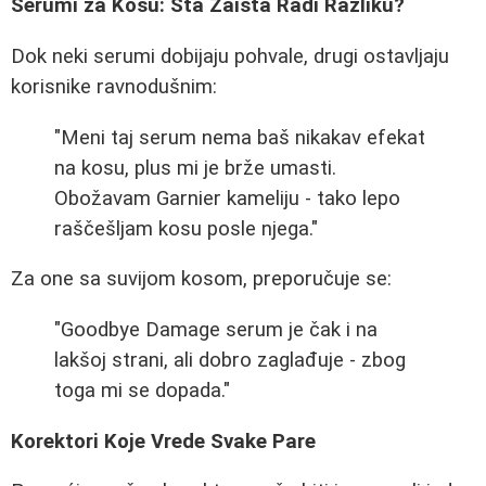
Serumi za Kosu: Šta Zaista Radi Razliku?
Dok neki serumi dobijaju pohvale, drugi ostavljaju
korisnike ravnodušnim:
"Meni taj serum nema baš nikakav efekat
na kosu, plus mi je brže umasti.
Obožavam Garnier kameliju - tako lepo
raščešljam kosu posle njega."
Za one sa suvijom kosom, preporučuje se:
"Goodbye Damage serum je čak i na
lakšoj strani, ali dobro zaglađuje - zbog
toga mi se dopada."
Korektori Koje Vrede Svake Pare