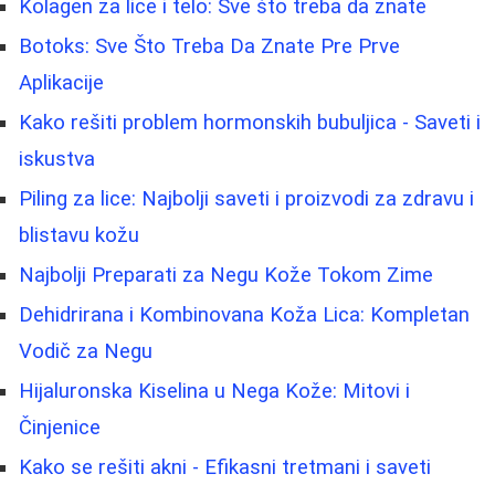
Kolagen za lice i telo: Sve što treba da znate
Botoks: Sve Što Treba Da Znate Pre Prve
Aplikacije
Kako rešiti problem hormonskih bubuljica - Saveti i
iskustva
Piling za lice: Najbolji saveti i proizvodi za zdravu i
blistavu kožu
Najbolji Preparati za Negu Kože Tokom Zime
Dehidrirana i Kombinovana Koža Lica: Kompletan
Vodič za Negu
Hijaluronska Kiselina u Nega Kože: Mitovi i
Činjenice
Kako se rešiti akni - Efikasni tretmani i saveti