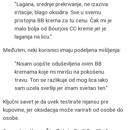
"Lagana, srednje prekrivanje, ne izaziva
iritacije, blago oksidira. Sve u svemu
pristojna BB krema za tu cenu. Čak mi je
malo bolja od Bourjois CC kreme jer je
laganija na licu."
Međutim, neki korisnici imaju podeljena mišljenja:
"Nisam uopšte oduševljena ovim BB
kremama koje mi mirišu na pokošenu
travu. Ton se razlikuje od mog lica iako
sam uzela svetliji jer imam svetao ten."
Ključni savet je da uvek testirate nijansu pre
kupovine, jer oksidacija može varirati od osobe do
osobe.