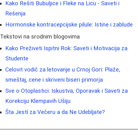
Kako Rešiti Bubuljice i Fleke na Licu - Saveti i
Rešenja
Hormonske kontracepcijske pilule: Istine i zablude
Tekstovi na srodnim blogovima
Kako Preživeti Ispitni Rok: Saveti i Motivacija za
Studente
Celovit vodič za letovanje u Crnoj Gori: Plaže,
smeštaj, cene i skriveni biseri primorja
Sve o Otoplastici: Iskustva, Oporavak i Saveti za
Korekciju Klempavih Ušiju
Šta Jestí za Večeru a da Ne Udebljate?