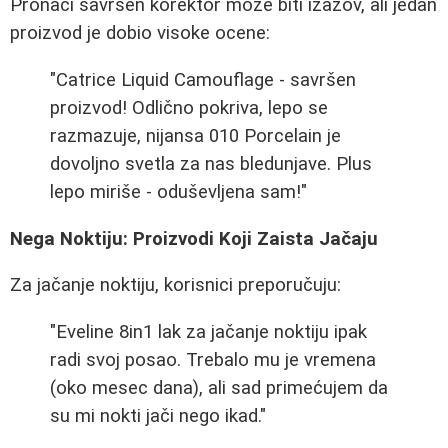
Pronaći savršen korektor može biti izazov, ali jedan
proizvod je dobio visoke ocene:
"Catrice Liquid Camouflage - savršen
proizvod! Odlično pokriva, lepo se
razmazuje, nijansa 010 Porcelain je
dovoljno svetla za nas bledunjave. Plus
lepo miriše - oduševljena sam!"
Nega Noktiju: Proizvodi Koji Zaista Jačaju
Za jačanje noktiju, korisnici preporučuju:
"Eveline 8in1 lak za jačanje noktiju ipak
radi svoj posao. Trebalo mu je vremena
(oko mesec dana), ali sad primećujem da
su mi nokti jači nego ikad."