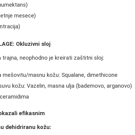
i humektans)
 letnje mesece)
tracija)
GE: Okluzivni sloj
a trajna, neophodno je kreirati zaštitni sloj:
za mešovitu/masnu kožu: Squalane, dimethicone
 suvu kožu: Vazelin, masna ulja (bademovo, arganovo)
ceramidima
pokazali efikasnim
 dehidriranu kožu: