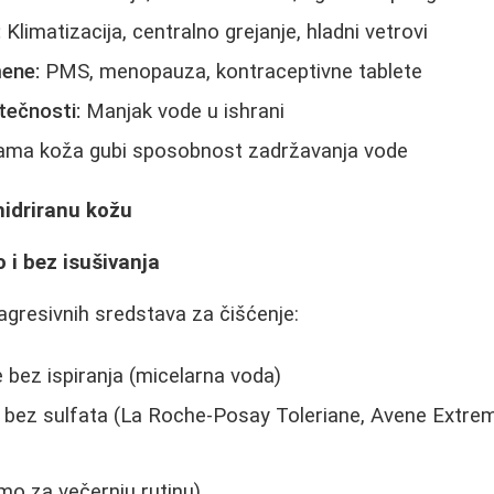
:
Klimatizacija, centralno grejanje, hladni vetrovi
ene:
PMS, menopauza, kontraceptivne tablete
tečnosti:
Manjak vode u ishrani
ama koža gubi sposobnost zadržavanja vode
hidriranu kožu
 i bez isušivanja
 agresivnih sredstava za čišćenje:
 bez ispiranja (micelarna voda)
 bez sulfata (La Roche-Posay Toleriane, Avene Extrem
amo za večernju rutinu)