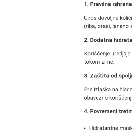
1. Pravilna ishran
Unos dovoljne koli
(riba, orasi, laneno
2. Dodatna hidrata
Korišćenje uredjaja
tokom zime.
3. Zaštita od spol
Pre izlaska na hladn
obavezno korišćenj
4. Povremeni tret
Hidratantne mask