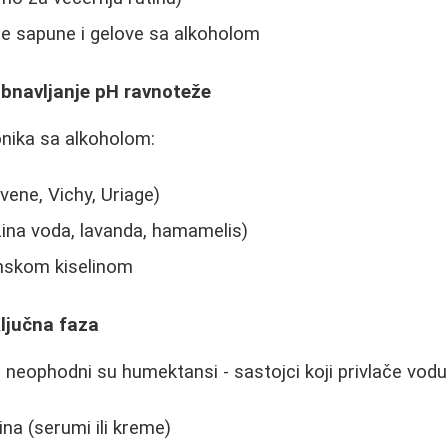
ne sapune i gelove sa alkoholom
bnavljanje pH ravnoteže
onika sa alkoholom:
ene, Vichy, Uriage)
ružina voda, lavanda, hamamelis)
onskom kiselinom
ljučna faza
 neophodni su humektansi - sastojci koji privlače vodu
ina (serumi ili kreme)