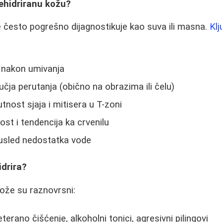
ehidriranu kožu?
 često pogrešno dijagnostikuje kao suva ili masna.
Kl
 nakon umivanja
čja perutanja (obično na obrazima ili čelu)
tnost sjaja i mitisera u T-zoni
ost i tendencija ka crvenilu
a usled nedostatka vode
drira?
kože su raznovrsni:
terano čišćenje, alkoholni tonici, agresivni pilingovi