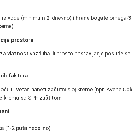
a
čine vode (minimum 2l dnevno) i hrane bogate omega-
 seme).
cija prostora
 za vlažnost vazduha ili prosto postavljanje posude sa
jnih faktora
oću ili vetar, naneti zaštitni sloj kreme (npr. Avene Co
e krema sa SPF zaštitom.
mani
e (1-2 puta nedeljno)