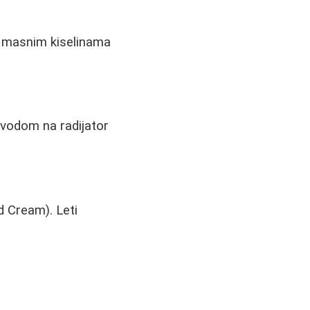
3 masnim kiselinama
 vodom na radijator
ld Cream). Leti