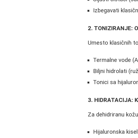
Izbegavati klasič
2. TONIZIRANJE: O
Umesto klasičnih t
Termalne vode (Av
Biljni hidrolati (
Tonici sa hijalur
3. HIDRATACIJA: K
Za dehidriranu kožu
Hijaluronska kisel