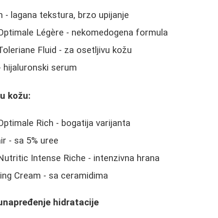
- lagana tekstura, brzo upijanje
Optimale Légère - nekomedogena formula
leriane Fluid - za osetljivu kožu
- hijaluronski serum
u kožu:
timale Rich - bogatija varijanta
ir - sa 5% uree
tritic Intense Riche - intenzivna hrana
ing Cream - sa ceramidima
unapređenje hidratacije