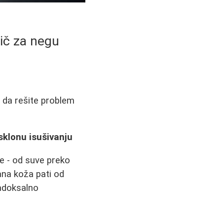
ič za negu
o da rešite problem
sklonu isušivanju
že - od suve preko
ana koža pati od
radoksalno