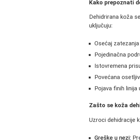
Kako prepoznati d
Dehidrirana koža se
uključuju:
Osećaj zatezanja
Pojedinačna podru
Istovremena prisu
Povećana osetljiv
Pojava finih linij
Zašto se koža dehi
Uzroci dehidracije 
Greške u nezi:
Pre