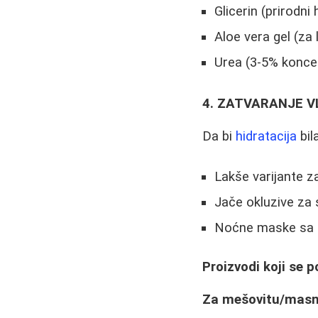
Glicerin (prirodn
Aloe vera gel (za
Urea (3-5% koncen
4. ZATVARANJE VLA
Da bi
hidratacija
bil
Lakše varijante 
Jače okluzive za
Noćne maske sa 
Proizvodi koji se 
Za mešovitu/masnu