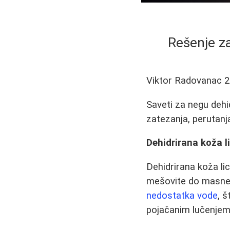
Rešenje z
Viktor Radovanac
2
Saveti za negu dehid
zatezanja, perutanja 
Dehidrirana koža l
Dehidrirana koža li
mešovite do masne. 
nedostatka vode
, 
pojačanim lučenjem