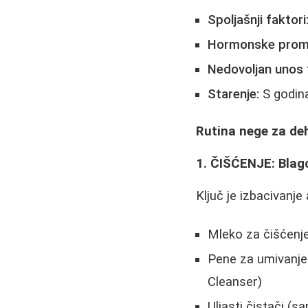
Spoljašnji faktori
Hormonske prom
Nedovoljan unos 
Starenje:
S godin
Rutina nege za de
1. ČIŠĆENJE: Blago
Ključ je izbacivanje
Mleko za čišćenje
Pene za umivanje
Cleanser)
Uljasti čistači (s