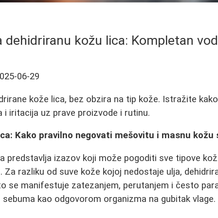
a dehidriranu kožu lica: Kompletan vod
025-06-29
rirane kože lica, bez obzira na tip kože. Istražite kak
i iritacija uz prave proizvode i rutinu.
ica: Kako pravilno negovati mešovitu i masnu kožu 
ca predstavlja izazov koji može pogoditi sve tipove ko
Za razliku od suve kože kojoj nedostaje ulja, dehidrir
što se manifestuje zatezanjem, perutanjem i često pa
 sebuma kao odgovorom organizma na gubitak vlage.