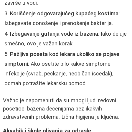
završe u vodi.
Korišćenje odgovarajućeg kupaćeg kostima:
Izbegavate donošenje i prenošenje bakterija.
Izbegavanje gutanja vode iz bazena:
Iako deluje
smešno, ovo je važan korak.
Pažljiva poseta kod lekara ukoliko se pojave
simptomi:
Ako osetite bilo kakve simptome
infekcije (svrab, peckanje, neobičan iscedak),
odmah potražite lekarsku pomoć.
Važno je napomenuti da su mnogi ljudi redovni
posetioci bazena decenijama bez ikakvih
zdravstvenih problema. Lična higijena je ključna.
Akvabik i škole plivanja za odrasle