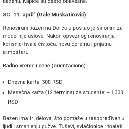
bazenu. Kapice su često obavezne.
SC "11. april" (Gale Muskatirović)
Renovirani bazen na Dorćolu postao je sinonim za
modernije uslove. Nakon opsežnog renoviranja,
korisnici hvale čistoću, novu opremu i prijatnu
atmosferu.
Radno vreme i cene (orientacione):
Dnevna karta: 300 RSD
Mesečna karta (12 termina) za studente: ~1,300
RSD
Bazen ima tri delova, što pomaže u raspoređivanju
ljudi i smanjenju gužve. Tuševi, svlačionice i toaleti