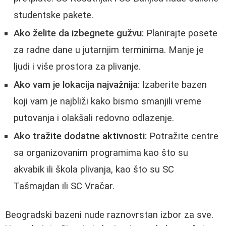
studentske pakete.
Ako želite da izbegnete gužvu:
Planirajte posete
za radne dane u jutarnjim terminima. Manje je
ljudi i više prostora za plivanje.
Ako vam je lokacija najvažnija:
Izaberite bazen
koji vam je najbliži kako bismo smanjili vreme
putovanja i olakšali redovno odlazenje.
Ako tražite dodatne aktivnosti:
Potražite centre
sa organizovanim programima kao što su
akvabik ili škola plivanja, kao što su SC
Tašmajdan ili SC Vračar.
Beogradski bazeni nude raznovrstan izbor za sve.