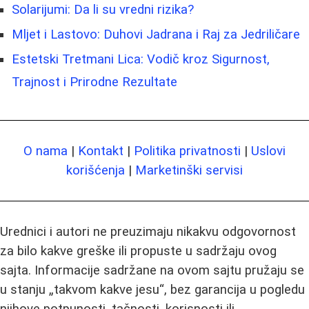
Solarijumi: Da li su vredni rizika?
Mljet i Lastovo: Duhovi Jadrana i Raj za Jedriličare
Estetski Tretmani Lica: Vodič kroz Sigurnost,
Trajnost i Prirodne Rezultate
O nama
|
Kontakt
|
Politika privatnosti
|
Uslovi
korišćenja
|
Marketinški servisi
Urednici i autori ne preuzimaju nikakvu odgovornost
za bilo kakve greške ili propuste u sadržaju ovog
sajta. Informacije sadržane na ovom sajtu pružaju se
u stanju „takvom kakve jesu“, bez garancija u pogledu