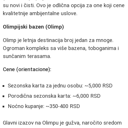
su novi i čisti. Ovo je odlična opcija za one koji cene
kvalitetnije ambijentalne uslove.
Olimpijski bazen (Olimp)
Olimp je letnja destinacija broj jedan za mnoge.
Ogroman kompleks sa više bazena, toboganima i
sunčanim terasama.
Cene (orientacione):
Sezonska karta za jednu osobu: ~5,000 RSD
Porodična sezonska karta: ~6,000 RSD
Noćno kupanje: ~350-400 RSD
Glavni izazov na Olimpu je gužva, naročito sredom