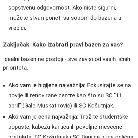
sopstvenu odgovornost. Ako niste sigurni,
možete stvari poneti sa sobom do bazena u
vrećici.
Zaključak: Kako izabrati pravi bazen za vas?
Idealni bazen ne postoji - sve zavisi od vaših ličnih
prioriteta.
Ako vam je higijena najvažnija:
Fokusirajte se na
novije ili renovirane centre kao što su SC "11.
april" (Gale Muskatirović) ili SC Košutnjak.
Ako vam je cena najvažnija:
Tražite studentske
popuste, kabezu karticu ili povoljne mesečne
pretplate. SC Košutnjak i SC Banjica nude odlične