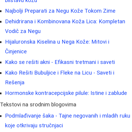
blistavu kožu
Najbolji Preparati za Negu Kože Tokom Zime
Dehidrirana i Kombinovana Koža Lica: Kompletan
Vodič za Negu
Hijaluronska Kiselina u Nega Kože: Mitovi i
Činjenice
Kako se rešiti akni - Efikasni tretmani i saveti
Kako Rešiti Bubuljice i Fleke na Licu - Saveti i
Rešenja
Hormonske kontracepcijske pilule: Istine i zablude
Tekstovi na srodnim blogovima
Podmlađivanje šaka - Tajne negovanih i mladih ruku
koje otkrivaju stručnjaci