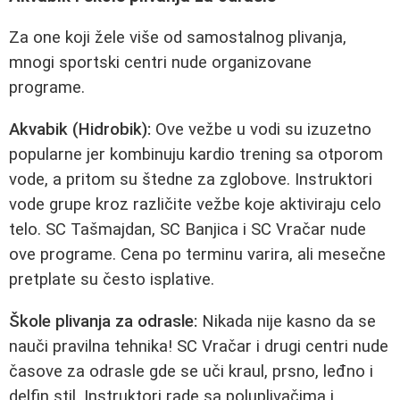
Za one koji žele više od samostalnog plivanja,
mnogi sportski centri nude organizovane
programe.
Akvabik (Hidrobik):
Ove vežbe u vodi su izuzetno
popularne jer kombinuju kardio trening sa otporom
vode, a pritom su štedne za zglobove. Instruktori
vode grupe kroz različite vežbe koje aktiviraju celo
telo. SC Tašmajdan, SC Banjica i SC Vračar nude
ove programe. Cena po terminu varira, ali mesečne
pretplate su često isplative.
Škole plivanja za odrasle:
Nikada nije kasno da se
nauči pravilna tehnika! SC Vračar i drugi centri nude
časove za odrasle gde se uči kraul, prsno, leđno i
delfin stil. Instruktori rade sa poluplivačima i