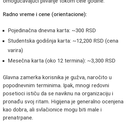
omogućavajući plivanje tokom cele godine.
Radno vreme i cene (orientacione):
Pojedinačna dnevna karta: ~300 RSD
Studentska godišnja karta: ~12,200 RSD (cena
varira)
Mesečna karta (oko 12 termina): ~3,300 RSD
Glavna zamerka korisnika je gužva, naročito u
popodnevnim terminima. Ipak, mnogi redovni
posetioci ističu da se naviknu na organizaciju i
pronađu svoj ritam. Higijena je generalno ocenjena
kao dobra, ali svlačionice mogu biti male i
prenatrpane.