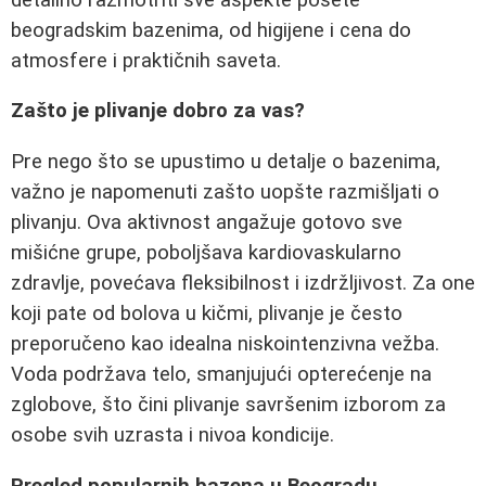
beogradskim bazenima, od higijene i cena do
atmosfere i praktičnih saveta.
Zašto je plivanje dobro za vas?
Pre nego što se upustimo u detalje o bazenima,
važno je napomenuti zašto uopšte razmišljati o
plivanju. Ova aktivnost angažuje gotovo sve
mišićne grupe, poboljšava kardiovaskularno
zdravlje, povećava fleksibilnost i izdržljivost. Za one
koji pate od bolova u kičmi, plivanje je često
preporučeno kao idealna niskointenzivna vežba.
Voda podržava telo, smanjujući opterećenje na
zglobove, što čini plivanje savršenim izborom za
osobe svih uzrasta i nivoa kondicije.
Pregled popularnih bazena u Beogradu