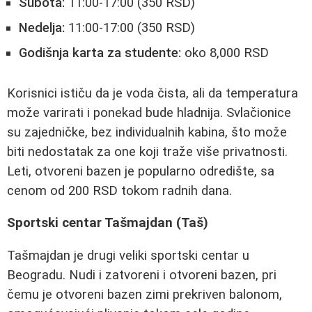
Subota:
11:00-17:00 (350 RSD)
Nedelja:
11:00-17:00 (350 RSD)
Godišnja karta za studente:
oko 8,000 RSD
Korisnici ističu da je voda čista, ali da temperatura
može varirati i ponekad bude hladnija. Svlačionice
su zajedničke, bez individualnih kabina, što može
biti nedostatak za one koji traže više privatnosti.
Leti, otvoreni bazen je popularno odredište, sa
cenom od 200 RSD tokom radnih dana.
Sportski centar Tašmajdan (Taš)
Tašmajdan je drugi veliki sportski centar u
Beogradu. Nudi i zatvoreni i otvoreni bazen, pri
čemu je otvoreni bazen zimi prekriven balonom,