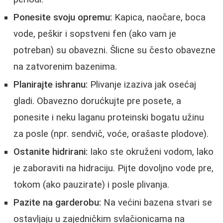
Ponesite svoju opremu:
Kapica, naočare, boca
vode, peškir i sopstveni fen (ako vam je
potreban) su obavezni. Šlicne su često obavezne
na zatvorenim bazenima.
Planirajte ishranu:
Plivanje izaziva jak osećaj
gladi. Obavezno dorućkujte pre posete, a
ponesite i neku laganu proteinski bogatu užinu
za posle (npr. sendvič, voće, orašaste plodove).
Ostanite hidrirani:
Iako ste okruženi vodom, lako
je zaboraviti na hidraciju. Pijte dovoljno vode pre,
tokom (ako pauzirate) i posle plivanja.
Pazite na garderobu:
Na većini bazena stvari se
ostavljaju u zajedničkim svlačionicama na