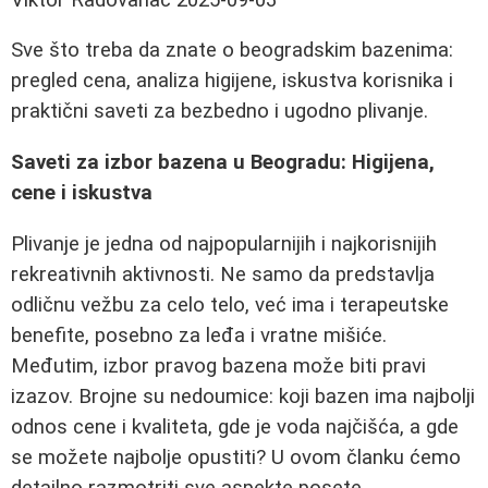
Sve što treba da znate o beogradskim bazenima:
pregled cena, analiza higijene, iskustva korisnika i
praktični saveti za bezbedno i ugodno plivanje.
Saveti za izbor bazena u Beogradu: Higijena,
cene i iskustva
Plivanje je jedna od najpopularnijih i najkorisnijih
rekreativnih aktivnosti. Ne samo da predstavlja
odličnu vežbu za celo telo, već ima i terapeutske
benefite, posebno za leđa i vratne mišiće.
Međutim, izbor pravog bazena može biti pravi
izazov. Brojne su nedoumice: koji bazen ima najbolji
odnos cene i kvaliteta, gde je voda najčišća, a gde
se možete najbolje opustiti? U ovom članku ćemo
detailno razmotriti sve aspekte posete