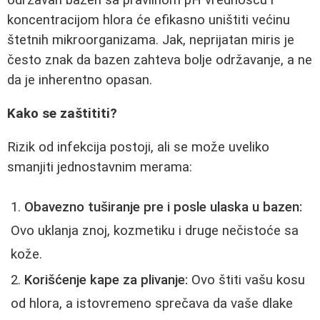
održavan bazen sa pravilnom pH vrednošću i
koncentracijom hlora će efikasno uništiti većinu
štetnih mikroorganizama. Jak, neprijatan miris je
često znak da bazen zahteva bolje održavanje, a ne
da je inherentno opasan.
Kako se zaštititi?
Rizik od infekcija postoji, ali se može uveliko
smanjiti jednostavnim merama:
Obavezno tuširanje pre i posle ulaska u bazen:
Ovo uklanja znoj, kozmetiku i druge nečistoće sa
kože.
Korišćenje kape za plivanje:
Ovo štiti vašu kosu
od hlora, a istovremeno sprečava da vaše dlake