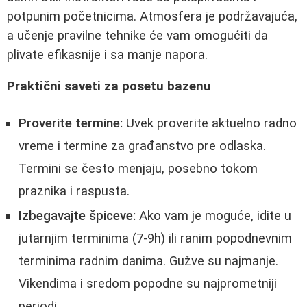
potpunim početnicima. Atmosfera je podržavajuća,
a učenje pravilne tehnike će vam omogućiti da
plivate efikasnije i sa manje napora.
Praktični saveti za posetu bazenu
Proverite termine:
Uvek proverite aktuelno radno
vreme i termine za građanstvo pre odlaska.
Termini se često menjaju, posebno tokom
praznika i raspusta.
Izbegavajte špiceve:
Ako vam je moguće, idite u
jutarnjim terminima (7-9h) ili ranim popodnevnim
terminima radnim danima. Gužve su najmanje.
Vikendima i sredom popodne su najprometniji
periodi.