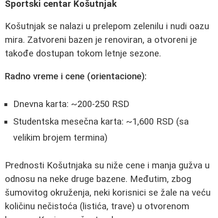
Sportski centar Košutnjak
Košutnjak se nalazi u prelepom zelenilu i nudi oazu
mira. Zatvoreni bazen je renoviran, a otvoreni je
takođe dostupan tokom letnje sezone.
Radno vreme i cene (orientacione):
Dnevna karta: ~200-250 RSD
Studentska mesečna karta: ~1,600 RSD (sa
velikim brojem termina)
Prednosti Košutnjaka su niže cene i manja gužva u
odnosu na neke druge bazene. Međutim, zbog
šumovitog okruženja, neki korisnici se žale na veću
količinu nečistoća (listića, trave) u otvorenom