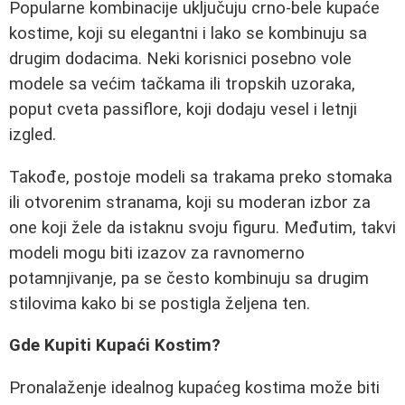
Popularne kombinacije uključuju crno-bele kupaće
kostime, koji su elegantni i lako se kombinuju sa
drugim dodacima. Neki korisnici posebno vole
modele sa većim tačkama ili tropskih uzoraka,
poput cveta passiflore, koji dodaju vesel i letnji
izgled.
Takođe, postoje modeli sa trakama preko stomaka
ili otvorenim stranama, koji su moderan izbor za
one koji žele da istaknu svoju figuru. Međutim, takvi
modeli mogu biti izazov za ravnomerno
potamnjivanje, pa se često kombinuju sa drugim
stilovima kako bi se postigla željena ten.
Gde Kupiti Kupaći Kostim?
Pronalaženje idealnog kupaćeg kostima može biti