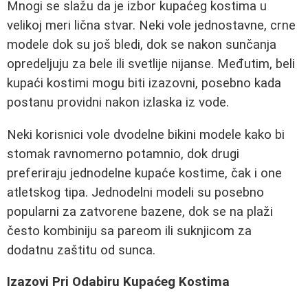
Mnogi se slažu da je izbor kupaćeg kostima u
velikoj meri lična stvar. Neki vole jednostavne, crne
modele dok su još bledi, dok se nakon sunčanja
opredeljuju za bele ili svetlije nijanse. Međutim, beli
kupaći kostimi mogu biti izazovni, posebno kada
postanu providni nakon izlaska iz vode.
Neki korisnici vole dvodelne bikini modele kako bi
stomak ravnomerno potamnio, dok drugi
preferiraju jednodelne kupaće kostime, čak i one
atletskog tipa. Jednodelni modeli su posebno
popularni za zatvorene bazene, dok se na plaži
često kombiniju sa pareom ili suknjicom za
dodatnu zaštitu od sunca.
Izazovi Pri Odabiru Kupaćeg Kostima