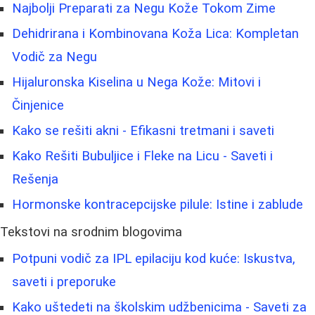
Najbolji Preparati za Negu Kože Tokom Zime
Dehidrirana i Kombinovana Koža Lica: Kompletan
Vodič za Negu
Hijaluronska Kiselina u Nega Kože: Mitovi i
Činjenice
Kako se rešiti akni - Efikasni tretmani i saveti
Kako Rešiti Bubuljice i Fleke na Licu - Saveti i
Rešenja
Hormonske kontracepcijske pilule: Istine i zablude
Tekstovi na srodnim blogovima
Potpuni vodič za IPL epilaciju kod kuće: Iskustva,
saveti i preporuke
Kako uštedeti na školskim udžbenicima - Saveti za