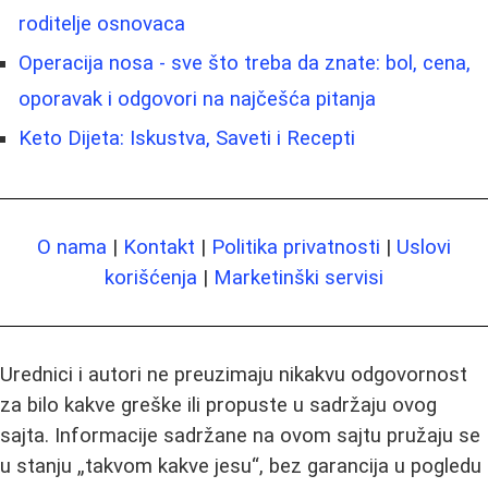
roditelje osnovaca
Operacija nosa - sve što treba da znate: bol, cena,
oporavak i odgovori na najčešća pitanja
Keto Dijeta: Iskustva, Saveti i Recepti
O nama
|
Kontakt
|
Politika privatnosti
|
Uslovi
korišćenja
|
Marketinški servisi
Urednici i autori ne preuzimaju nikakvu odgovornost
za bilo kakve greške ili propuste u sadržaju ovog
sajta. Informacije sadržane na ovom sajtu pružaju se
u stanju „takvom kakve jesu“, bez garancija u pogledu