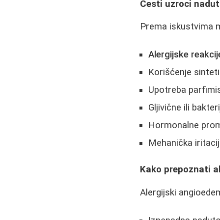
Česti uzroci naduto
Prema iskustvima mn
Alergijske reakcij
Korišćenje sintet
Upotreba parfimis
Gljivične ili bakter
Hormonalne prom
Mehanička iritacij
Kako prepoznati al
Alergijski angioede