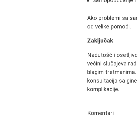
Samopouzdanje ne 
Ako problemi sa sa
od velike pomoći.
Zaključak
Nadutošć i osetljiv
većini slučajeva ra
blagim tretmanima. 
konsultacija sa gin
komplikacije.
Komentari