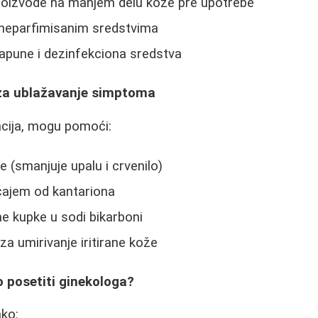
proizvode na manjem delu kože pre upotrebe
, neparfimisanim sredstvima
apune i dezinfekciona sredstva
 za ublažavanje simptoma
tacija, mogu pomoći:
e (smanjuje upalu i crvenilo)
čajem od kantariona
e kupke u sodi bikarboni
a umirivanje iritirane kože
 posetiti ginekologa?
ako: