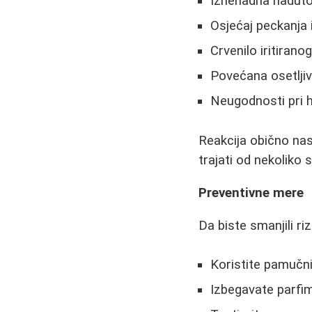
Iznenadna nadutos
Osjećaj peckanja i
Crvenilo iritirano
Povećana osetljiv
Neugodnosti pri h
Reakcija obično nas
trajati od nekoliko 
Preventivne mere
Da biste smanjili rizi
Koristite pamučni
Izbegavate parfi