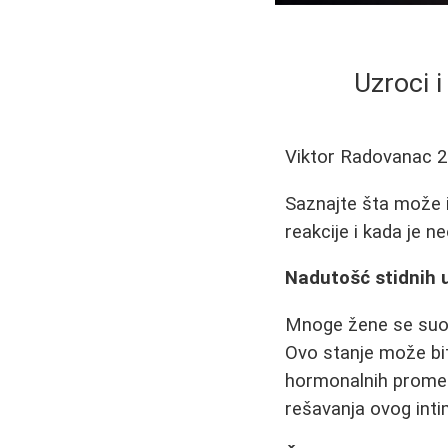
Uzroci i
Viktor Radovanac
2
Saznajte šta može iz
reakcije i kada je 
Nadutošć stidnih u
Mnoge žene se suoča
Ovo stanje može biti
hormonalnih promen
rešavanja ovog int