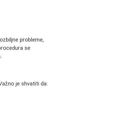
 ozbiljne probleme,
 procedura se
.
ažno je shvatiti da: