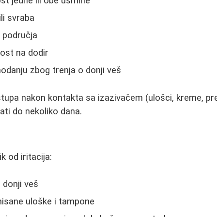
t jedne ili obe usmine
li svraba
g područja
ost na dodir
odanju zbog trenja o donji veš
tupa nakon kontakta sa izazivačem (ulošci, kreme, pre
sati do nekoliko dana.
k od iritacija:
 donji veš
misane uloške i tampone