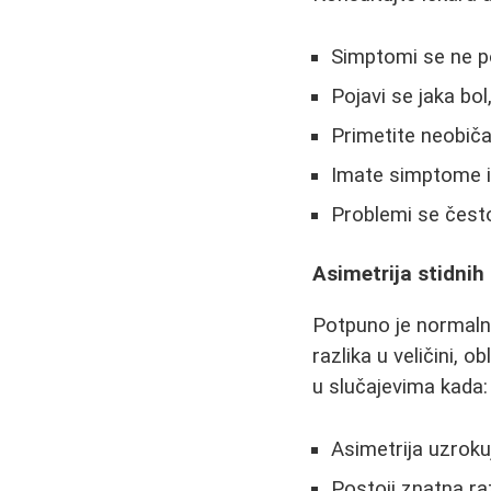
Simptomi se ne p
Pojavi se jaka bol,
Primetite neobiča
Imate simptome i
Problemi se često
Asimetrija stidnih
Potpuno je normal
razlika u veličini, 
u slučajevima kada:
Asimetrija uzrokuj
Postoji znatna ra