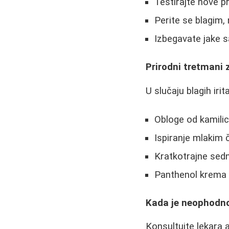
Testirajte nove 
Perite se blagim
Izbegavate jake s
Prirodni tretmani
U slučaju blagih iri
Obloge od kamilic
Ispiranje mlakim 
Kratkotrajne sedn
Panthenol krema z
Kada je neophodno
Konsultujte lekara 