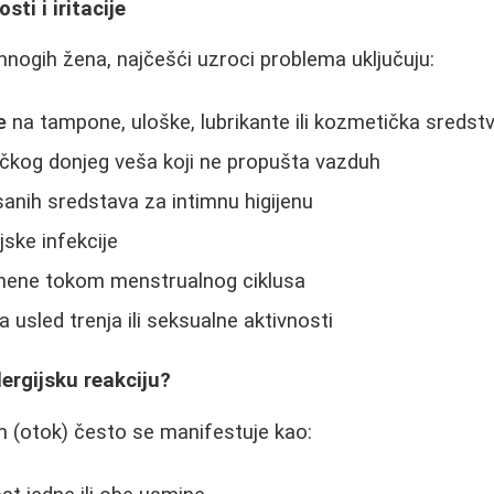
sti i iritacije
ogih žena, najčešći uzroci problema uključuju:
e
na tampone, uloške, lubrikante ili kozmetička sredst
ičkog donjeg veša koji ne propušta vazduh
anih sredstava za intimnu higijenu
ijske infekcije
ene tokom menstrualnog ciklusa
a usled trenja ili seksualne aktivnosti
ergijsku reakciju?
m (otok) često se manifestuje kao: