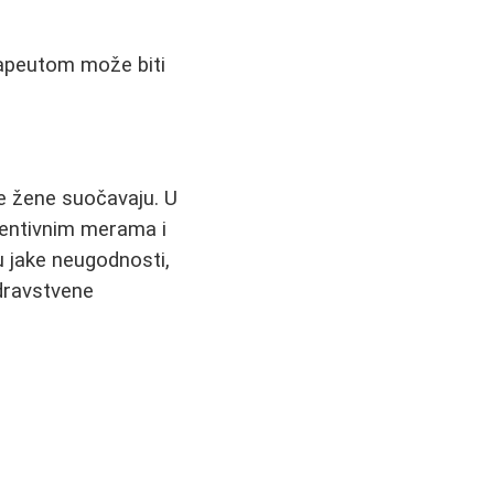
apeutom može biti
e žene suočavaju. U
eventivnim merama i
u jake neugodnosti,
zdravstvene