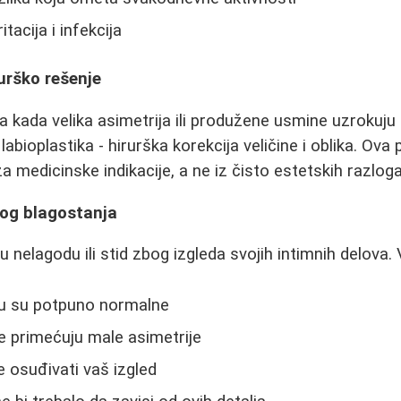
itacija i infekcija
rurško rešenje
a kada velika asimetrija ili produžene usmine uzrokuju
abioplastika - hirurška korekcija veličine i oblika. Ova
 medicinske indikacije, a ne iz čisto estetskih razloga
og blagostanja
elagodu ili stid zbog izgleda svojih intimnih delova. V
edu su potpuno normalne
e primećuju male asimetrije
e osuđivati vaš izgled