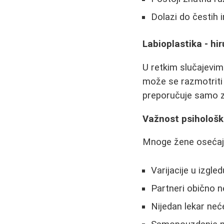
Dolazi do čestih ir
Labioplastika - hi
U retkim slučajevim
može se razmotriti l
preporučuje samo za
Važnost psihološk
Mnoge žene osećaju n
Varijacije u izgl
Partneri obično n
Nijedan lekar neć