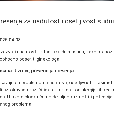
 rešenja za nadutost i osetljivost stid
025-04-03
azvati nadutost i iritaciju stidnih usana, kako prepozn
neophodno posetiti ginekologa.
sana: Uzroci, prevencija i rešenja
vaju sa problemom nadutosti, osetljivosti ili asimetri
 uzrokovano različitim faktorima - od alergijskih reakcij
a. U ovom članku ćemo detaljno razmotriti potencijal
imnog problema.