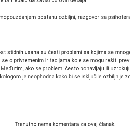
bi trebalo da zavisi od ovih detalja
mopouzdanjem postanu ozbiljni, razgovor sa psihoter
ost stidnih usana su česti problemi sa kojima se mnog
di se o privremenim iritacijama koje se mogu rešiti pr
Međutim, ako se problemi često ponavljaju ili uzrokuj
ekologom je neophodna kako bi se isključile ozbiljnije 
Trenutno nema komentara za ovaj članak.