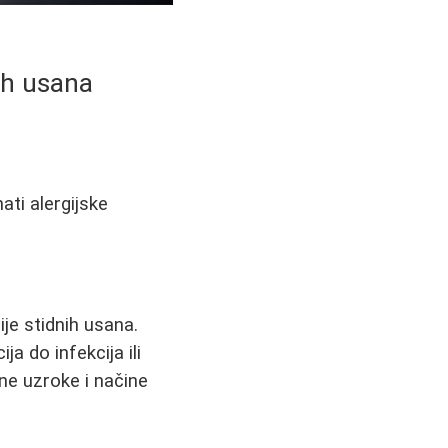
nih usana
ati alergijske
je stidnih usana.
a do infekcija ili
ne uzroke i načine