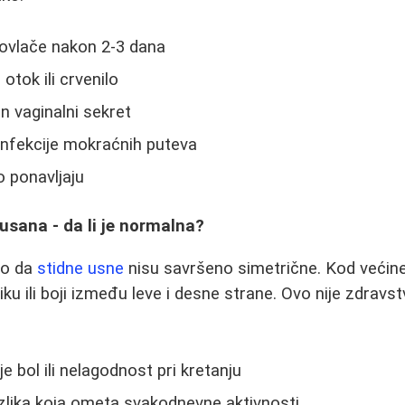
ovlače nakon 2-3 dana
 otok ili crvenilo
n vaginalni sekret
nfekcije mokraćnih puteva
 ponavljaju
 usana - da li je normalna?
no da
stidne usne
nisu savršeno simetrične. Kod većine
obliku ili boji između leve i desne strane. Ovo nije zdra
e bol ili nelagodnost pri kretanju
zlika koja ometa svakodnevne aktivnosti