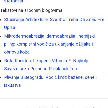
štetočina
Tekstovi na srodnim blogovima
Studiranje Arhitekture: Sve Što Treba Da Znaš Pre
Upisa
Mikrodermoabrazija, dermoabrazija i hemijski
piling: kompletni vodič za uklanjanje ožiljaka i
obnovu kože
Beta Karoten, Likopen i Vitamin E: Najbolji
Saveznici za Prirodno Preplanuli Ten
Plivanje u Beogradu: Vodič kroz bazene, cene i
iskustva