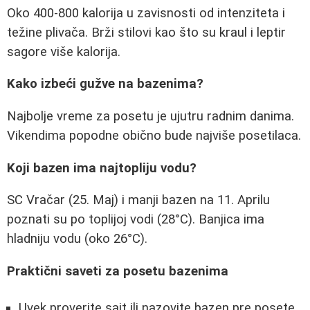
Oko 400-800 kalorija u zavisnosti od intenziteta i
težine plivača. Brži stilovi kao što su kraul i leptir
sagore više kalorija.
Kako izbeći gužve na bazenima?
Najbolje vreme za posetu je ujutru radnim danima.
Vikendima popodne obično bude najviše posetilaca.
Koji bazen ima najtopliju vodu?
SC Vračar (25. Maj) i manji bazen na 11. Aprilu
poznati su po toplijoj vodi (28°C). Banjica ima
hladniju vodu (oko 26°C).
Praktični saveti za posetu bazenima
Uvek proverite sajt ili nazovite bazen pre posete