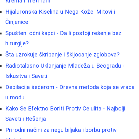
Krema i Tretmani
Hijaluronska Kiselina u Nega Kože: Mitovi i
Činjenice
Spušteni očni kapci - Da li postoji rešenje bez
hirurgije?
Šta uzrokuje škripanje i škljocanje zglobova?
Radiotalasno Uklanjanje Mladeža u Beogradu -
Iskustva i Saveti
Depilacija šećerom - Drevna metoda koja se vraća
u modu
Kako Se Efektno Boriti Protiv Celulita - Najbolji
Saveti i Rešenja
Prirodni načini za negu biljaka i borbu protiv