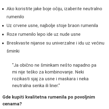
Ako koristite jake boje očiju, izaberite neutralno
rumenilo
Uz crvene usne, najbolje stoje braon rumenila
Roze rumenilo lepo ide uz nude usne
Breskvaste nijanse su univerzalne i idu uz većinu
šminki
"Ja obično ne šminkam nešto napadno pa
mi nije teško za kombinovanje. Neki
rozikasti sjaj za usne i maskara i neka
neutralna senka ili liner."
Gde kupiti kvalitetna rumenila po povoljnim
cenama?