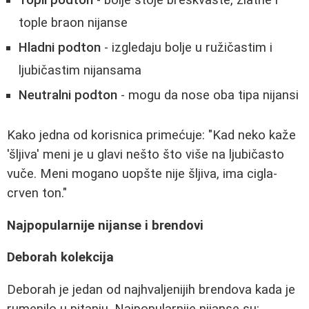
Topli podton
- bolje stoje breskvaste, zlatne i
tople braon nijanse
Hladni podton
- izgledaju bolje u ružičastim i
ljubičastim nijansama
Neutralni podton
- mogu da nose oba tipa nijansi
Kako jedna od korisnica primećuje: "Kad neko kaže
'šljiva' meni je u glavi nešto što više na ljubičasto
vuče. Meni mogano uopšte nije šljiva, ima cigla-
crven ton."
Najpopularnije nijanse i brendovi
Deborah kolekcija
Deborah je jedan od najhvaljenijih brendova kada je
rumenilo u pitanju. Najpopularnije nijanse su: