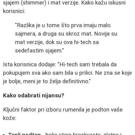
sjajem (shimmer) i mat verzije. Kako kažu iskusni
korisnici:
"Razlika je u tome što prva imaju malo
sajmera, a druga su skroz mat. Novija su
mat verzije, dok su ova hi-tech sa
sedefastim sjajem."
Ista korisnica dodaje: "Hi-tech sam trebala da
pokupujem sva ako sam bila u prilici. Ne zna se koje
je bolje, meni je to želja definitivno."
Kako odabrati nijansu?
Ključni faktor pri izboru rumenila je podton vaše
kože: