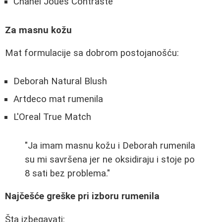
Chanel Joues Contraste
Za masnu kožu
Mat formulacije sa dobrom postojanošću:
Deborah Natural Blush
Artdeco mat rumenila
L'Oreal True Match
"Ja imam masnu kožu i Deborah rumenila
su mi savršena jer ne oksidiraju i stoje po
8 sati bez problema."
Najčešće greške pri izboru rumenila
Šta izbegavati: