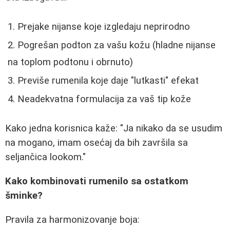
Prejake nijanse koje izgledaju neprirodno
Pogrešan podton za vašu kožu (hladne nijanse
na toplom podtonu i obrnuto)
Previše rumenila koje daje "lutkasti" efekat
Neadekvatna formulacija za vaš tip kože
Kako jedna korisnica kaže: "Ja nikako da se usudim
na mogano, imam osećaj da bih završila sa
seljančica lookom."
Kako kombinovati rumenilo sa ostatkom
šminke?
Pravila za harmonizovanje boja: