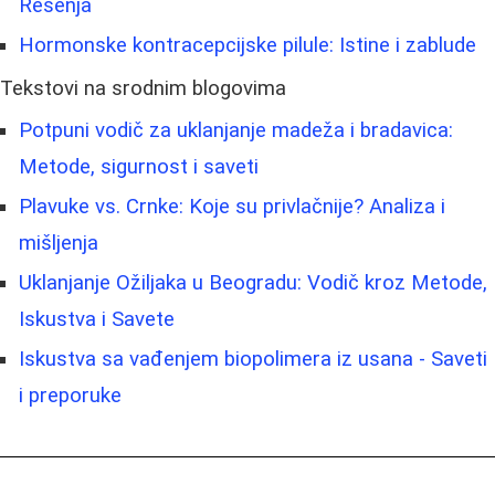
Rešenja
Hormonske kontracepcijske pilule: Istine i zablude
Tekstovi na srodnim blogovima
Potpuni vodič za uklanjanje madeža i bradavica:
Metode, sigurnost i saveti
Plavuke vs. Crnke: Koje su privlačnije? Analiza i
mišljenja
Uklanjanje Ožiljaka u Beogradu: Vodič kroz Metode,
Iskustva i Savete
Iskustva sa vađenjem biopolimera iz usana - Saveti
i preporuke