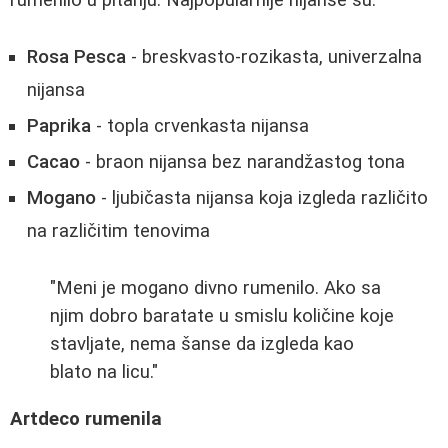
Rosa Pesca
- breskvasto-rozikasta, univerzalna
nijansa
Paprika
- topla crvenkasta nijansa
Cacao
- braon nijansa bez narandžastog tona
Mogano
- ljubičasta nijansa koja izgleda različito
na različitim tenovima
"Meni je mogano divno rumenilo. Ako sa
njim dobro baratate u smislu količine koje
stavljate, nema šanse da izgleda kao
blato na licu."
Artdeco rumenila