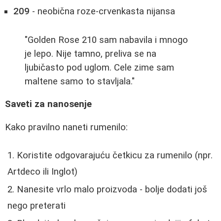
209
- neobična roze-crvenkasta nijansa
"Golden Rose 210 sam nabavila i mnogo
je lepo. Nije tamno, preliva se na
ljubičasto pod uglom. Cele zime sam
maltene samo to stavljala."
Saveti za nanosenje
Kako pravilno naneti rumenilo:
Koristite odgovarajuću četkicu za rumenilo (npr.
Artdeco ili Inglot)
Nanesite vrlo malo proizvoda - bolje dodati još
nego preterati