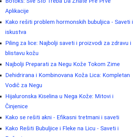
Botoks: Sve Što Treba Da Znate Pre Prve
Aplikacije
Kako rešiti problem hormonskih bubuljica - Saveti i
iskustva
Piling za lice: Najbolji saveti i proizvodi za zdravu i
blistavu kožu
Najbolji Preparati za Negu Kože Tokom Zime
Dehidrirana i Kombinovana Koža Lica: Kompletan
Vodič za Negu
Hijaluronska Kiselina u Nega Kože: Mitovi i
Činjenice
Kako se rešiti akni - Efikasni tretmani i saveti
Kako Rešiti Bubuljice i Fleke na Licu - Saveti i