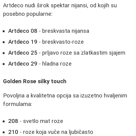
Artdeco nudi širok spektar nijansi, od kojih su
posebno popularne:
Artdeco 08
- breskvasta nijansa
Artdeco 19
- breskvasto-roze
Artdeco 25
- prljavo roze sa zlatkastim sjajem
Artdeco 29
- hladna roze
Golden Rose silky touch
Povoljna a kvalitetna opcija sa izuzetno hvaljenim
formulama:
208
- svetlo mat roze
210
- roze koja vuče na ljubičasto