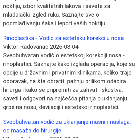
noktiju, izbor kvalitetnih lakova i savete za
mladalački izgled ruku. Saznajte sve o
podmlađivanju šaka i lepoti vaših noktiju.
Rinoplastika - Vodič za estetsku korekciju nosa
Viktor Radovanac
2026-08-04
Sveobuhvatan vodič o estetskoj korekciji nosa -
rinoplastici. Saznajte kako izgleda operacija, koje su
opcije u državnim i privatnim klinikama, koliko traje
oporavak, na šta obratiti pažnju prilikom odabira
hirurga i kako se pripremiti za zahvat. Iskustva,
saveti i odgovori na najčešća pitanja o uklanjanju
grbe na nosu, devijaciji i estetskoj rinoplastici.
Sveobuhvatan vodič za uklanjanje masnih naslaga:
od masaža do hirurgije