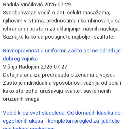
Radula Vinčilović
2026-07-29
Sveobuhvatan vodič o anti celulit masažama,
njihovim vrstama, prednostima i kombinovanju sa
ishranom i postom za uklanjanje masnih naslaga.
Saznajte kako da postignete najbolje rezultate.
Ravnopravnost u uniformi: Zašto pol ne određuje
dobrog vojnika
Višnja Radojčin
2026-07-27
Detaljna analiza predrasuda o ženama u vojsci.
Zašto je individualna sposobnost važnija od pola i
kako stereotipi urušavaju kvalitet savremenih
oružanih snaga.
Vodič kroz svet sladoleda: Od domaćih klasika do
egzotičnih ukusa - kompletan pregled za ljubitelje
ove ledene poslastice