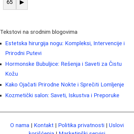
65
▶
Tekstovi na srodnim blogovima
Estetska hirurgija nogu: Kompleksi, Intervencije i
Prirodni Putevi
Hormonske Bubuljice: Rešenja i Saveti za Čistu
Kožu
Kako Ojačati Prirodne Nokte i Sprečiti Lomljenje
Kozmetički salon: Saveti, Iskustva i Preporuke
O nama
|
Kontakt
|
Politika privatnosti
|
Uslovi
korišćenja
|
Marketinški servisi