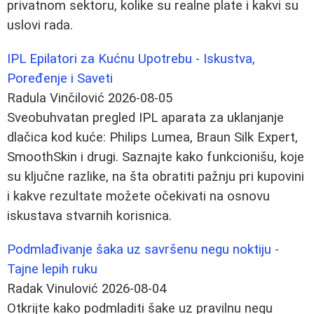
privatnom sektoru, kolike su realne plate i kakvi su
uslovi rada.
IPL Epilatori za Kućnu Upotrebu - Iskustva,
Poređenje i Saveti
Radula Vinčilović
2026-08-05
Sveobuhvatan pregled IPL aparata za uklanjanje
dlačica kod kuće: Philips Lumea, Braun Silk Expert,
SmoothSkin i drugi. Saznajte kako funkcionišu, koje
su ključne razlike, na šta obratiti pažnju pri kupovini
i kakve rezultate možete očekivati na osnovu
iskustava stvarnih korisnica.
Podmlađivanje šaka uz savršenu negu noktiju -
Tajne lepih ruku
Radak Vinulović
2026-08-04
Otkrijte kako podmladiti šake uz pravilnu negu