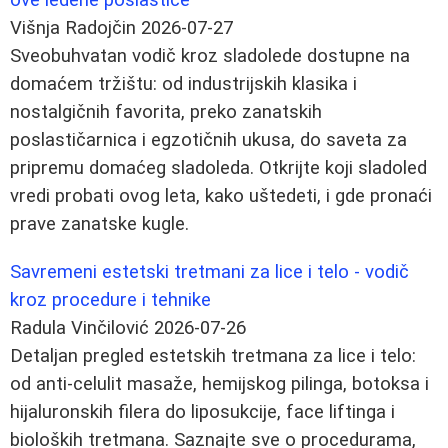
Višnja Radojčin
2026-07-27
Sveobuhvatan vodič kroz sladolede dostupne na
domaćem tržištu: od industrijskih klasika i
nostalgičnih favorita, preko zanatskih
poslastičarnica i egzotičnih ukusa, do saveta za
pripremu domaćeg sladoleda. Otkrijte koji sladoled
vredi probati ovog leta, kako uštedeti, i gde pronaći
prave zanatske kugle.
Savremeni estetski tretmani za lice i telo - vodič
kroz procedure i tehnike
Radula Vinčilović
2026-07-26
Detaljan pregled estetskih tretmana za lice i telo:
od anti-celulit masaže, hemijskog pilinga, botoksa i
hijaluronskih filera do liposukcije, face liftinga i
bioloških tretmana. Saznajte sve o procedurama,