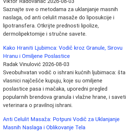
Viktor Radovanac
2026-08-03
Saznajte sve o metodama za uklanjanje masnih
naslaga, od anti celulit masaže do liposukcije i
lipotransfera. Otkrijte prednosti lipolize,
dermolipektomije i stručne savete.
Kako Hraniti Ljubimca: Vodič kroz Granule, Sirovu
Hranu i Omiljene Poslastice
Radak Vinulović
2026-08-03
Sveobuhvatan vodič o ishrani kućnih ljubimaca: šta
vlasnici najčešće kupuju, koje su omiljene
poslastice pasa i mačaka, uporedni pregled
popularnih brendova granula i vlažne hrane, i saveti
veterinara o pravilnoj ishrani.
Anti Celulit Masaža: Potpuni Vodič za Uklanjanje
Masnih Naslaga i Oblikovanje Tela