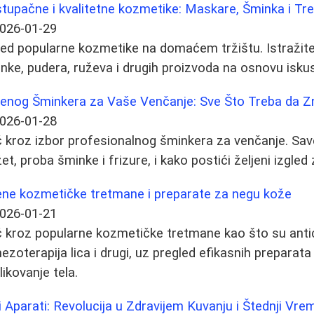
stupačne i kvalitetne kozmetike: Maskare, Šminka i Tr
026-01-29
ed popularne kozmetike na domaćem tržištu. Istražite 
nke, pudera, ruževa i drugih proizvoda na osnovu iskus
enog Šminkera za Vaše Venčanje: Sve Što Treba da Z
026-01-28
kroz izbor profesionalnog šminkera za venčanje. Savet
et, proba šminke i frizure, i kako postići željeni izgled 
ne kozmetičke tretmane i preparate za negu kože
026-01-21
 kroz popularne kozmetičke tretmane kao što su antic
mezoterapija lica i drugi, uz pregled efikasnih preparat
blikovanje tela.
 Aparati: Revolucija u Zdravijem Kuvanju i Štednji Vr