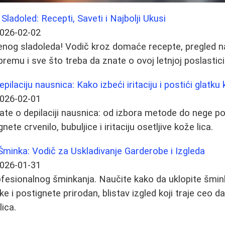
ladoled: Recepti, Saveti i Najbolji Ukusi
026-02-02
šenog sladoleda! Vodič kroz domaće recepte, pregled na
premu i sve što treba da znate o ovoj letnjoj poslastici
ilaciju nausnica: Kako izbeći iritaciju i postići glatku
026-02-01
ate o depilaciji nausnica: od izbora metode do nege p
ete crvenilo, bubuljice i iritaciju osetljive kože lica.
minka: Vodič za Uskladivanje Garderobe i Izgleda
026-01-31
ofesionalnog šminkanja. Naučite kako da uklopite šmi
e i postignete prirodan, blistav izgled koji traje ceo d
lica.