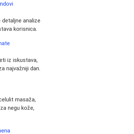
endovi
detaljne analize
tava korisnica.
nate
i iz iskustava,
za najvažniji dan.
elulit masaža,
a za negu kože,
emena