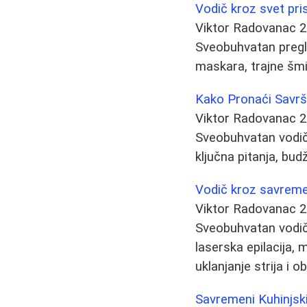
Vodič kroz svet pri
Viktor Radovanac
2
Sveobuhvatan pregl
maskara, trajne šmi
Kako Pronaći Savrš
Viktor Radovanac
2
Sveobuhvatan vodič 
ključna pitanja, budž
Vodič kroz savreme
Viktor Radovanac
2
Sveobuhvatan vodič
laserska epilacija, 
uklanjanje strija i o
Savremeni Kuhinjski