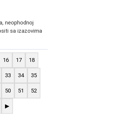
ma, neophodnoj
ositi sa izazovima
16
17
18
33
34
35
50
51
52
▶