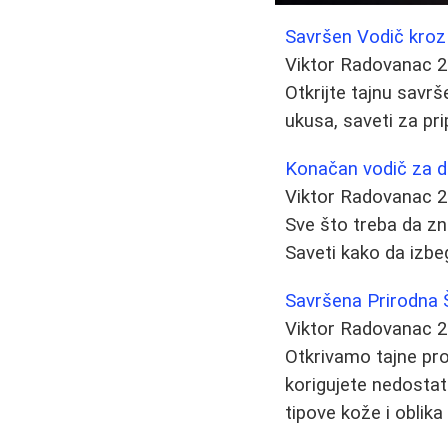
Savršen Vodič kroz S
Viktor Radovanac
2
Otkrijte tajnu savr
ukusa, saveti za pri
Konačan vodič za dep
Viktor Radovanac
2
Sve što treba da zn
Saveti kako da izbegn
Savršena Prirodna Š
Viktor Radovanac
2
Otkrivamo tajne pr
korigujete nedostatk
tipove kože i oblika 