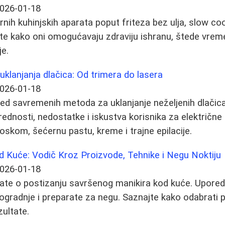
026-01-18
rnih kuhinjskih aparata poput friteza bez ulja, slow co
jte kako oni omogućavaju zdraviju ishranu, štede vreme
e.
klanjanja dlačica: Od trimera do lasera
026-01-18
d savremenih metoda za uklanjanje neželjenih dlačica
ednosti, nedostatke i iskustva korisnika za električne 
voskom, šećernu pastu, kreme i trajne epilacije.
d Kuće: Vodič Kroz Proizvode, Tehnike i Negu Noktiju
026-01-18
ate o postizanju savršenog manikira kod kuće. Uporedi
ogradnje i preparate za negu. Saznajte kako odabrati 
zultate.