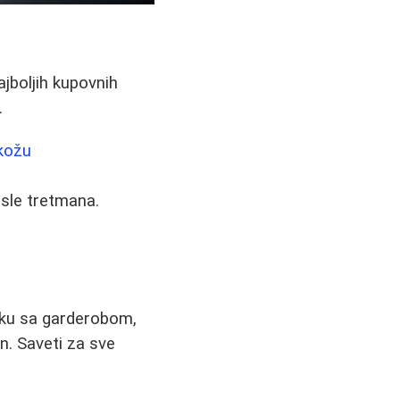
jboljih kupovnih
.
 kožu
osle tretmana.
nku sa garderobom,
an. Saveti za sve