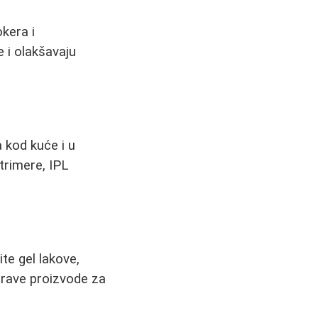
okera i
 i olakšavaju
 kod kuće i u
trimere, IPL
te gel lakove,
prave proizvode za