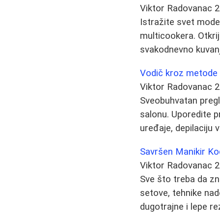
Viktor Radovanac
2
Istražite svet mode
multicookera. Otkri
svakodnevno kuvanj
Vodič kroz metode u
Viktor Radovanac
2
Sveobuhvatan pregle
salonu. Uporedite pr
uređaje, depilaciju 
Savršen Manikir Ko
Viktor Radovanac
2
Sve što treba da zn
setove, tehnike nad
dugotrajne i lepe re