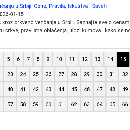
nju u Srbiji: Cene, Pravila, Iskustva i Saveti
026-01-15
 kroz crkveno venčanje u Srbiji. Saznajte sve o cena
ru crkve, pravilima oblačenja, ulozi kumova i kako se n
4
5
6
7
8
9
10
11
12
13
14
15
2
23
24
25
26
27
28
29
30
31
32
9
40
41
42
43
44
45
46
47
48
49
6
57
58
59
60
61
62
63
64
65
66