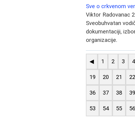
Sve o crkvenom venča
Viktor Radovanac
2
Sveobuhvatan vodič
dokumentaciji, izbo
organizacije.
◀
1
2
3
19
20
21
2
36
37
38
3
53
54
55
5