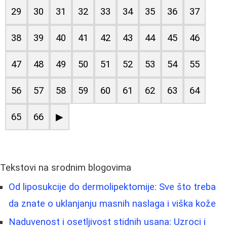
29
30
31
32
33
34
35
36
37
38
39
40
41
42
43
44
45
46
47
48
49
50
51
52
53
54
55
56
57
58
59
60
61
62
63
64
65
66
▶
Tekstovi na srodnim blogovima
Od liposukcije do dermolipektomije: Sve što treba
da znate o uklanjanju masnih naslaga i viška kože
Naduvenost i osetljivost stidnih usana: Uzroci i