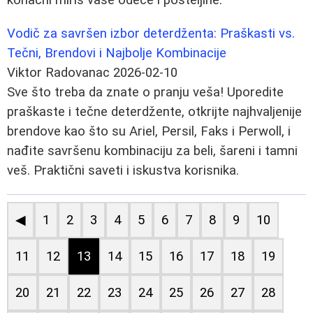
Vodič za savršen izbor deterdženta: Praškasti vs.
Tečni, Brendovi i Najbolje Kombinacije
Viktor Radovanac
2026-02-10
Sve što treba da znate o pranju veša! Uporedite
praškaste i tečne deterdžente, otkrijte najhvaljenije
brendove kao što su Ariel, Persil, Faks i Perwoll, i
nađite savršenu kombinaciju za beli, šareni i tamni
veš. Praktični saveti i iskustva korisnika.
◀
1
2
3
4
5
6
7
8
9
10
11
12
13
14
15
16
17
18
19
20
21
22
23
24
25
26
27
28