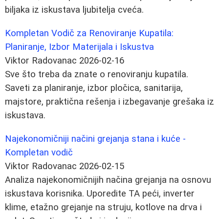
biljaka iz iskustava ljubitelja cveća.
Kompletan Vodič za Renoviranje Kupatila:
Planiranje, Izbor Materijala i Iskustva
Viktor Radovanac
2026-02-16
Sve što treba da znate o renoviranju kupatila.
Saveti za planiranje, izbor pločica, sanitarija,
majstore, praktična rešenja i izbegavanje grešaka iz
iskustava.
Najekonomičniji načini grejanja stana i kuće -
Kompletan vodič
Viktor Radovanac
2026-02-15
Analiza najekonomičnijih načina grejanja na osnovu
iskustava korisnika. Uporedite TA peći, inverter
klime, etažno grejanje na struju, kotlove na drva i