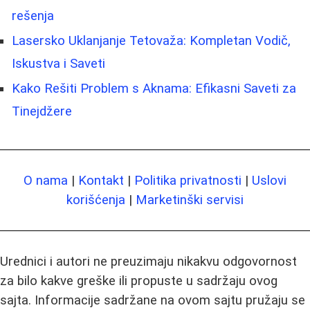
rešenja
Lasersko Uklanjanje Tetovaža: Kompletan Vodič,
Iskustva i Saveti
Kako Rešiti Problem s Aknama: Efikasni Saveti za
Tinejdžere
O nama
|
Kontakt
|
Politika privatnosti
|
Uslovi
korišćenja
|
Marketinški servisi
Urednici i autori ne preuzimaju nikakvu odgovornost
za bilo kakve greške ili propuste u sadržaju ovog
sajta. Informacije sadržane na ovom sajtu pružaju se