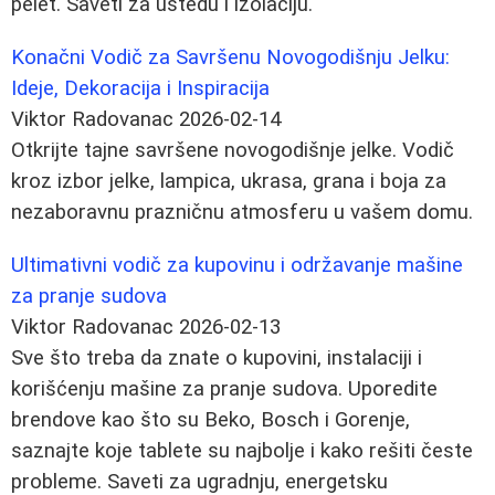
pelet. Saveti za uštedu i izolaciju.
Konačni Vodič za Savršenu Novogodišnju Jelku:
Ideje, Dekoracija i Inspiracija
Viktor Radovanac
2026-02-14
Otkrijte tajne savršene novogodišnje jelke. Vodič
kroz izbor jelke, lampica, ukrasa, grana i boja za
nezaboravnu prazničnu atmosferu u vašem domu.
Ultimativni vodič za kupovinu i održavanje mašine
za pranje sudova
Viktor Radovanac
2026-02-13
Sve što treba da znate o kupovini, instalaciji i
korišćenju mašine za pranje sudova. Uporedite
brendove kao što su Beko, Bosch i Gorenje,
saznajte koje tablete su najbolje i kako rešiti česte
probleme. Saveti za ugradnju, energetsku