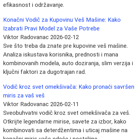
efikasnost i održavanje.
Konačni Vodič za Kupovinu Veš Mašine: Kako
Izabrati Pravi Model za Vaše Potrebe
Viktor Radovanac
2026-02-12
Sve što treba da znate pre kupovine veš mašine.
Analiza iskustava korisnika, prednosti i mana
kombinovanih modela, auto doziranja, slim verzija i
ključni faktori za dugotrajan rad.
Vodič kroz svet omekšivača: Kako pronaći savršen
miris za vaš veš
Viktor Radovanac
2026-02-11
Sveobuhvatni vodič kroz svet omekšivača za veš.
Otkrijte legendarne mirise, savete za izbor, kako
kombinovati sa deterdžentima i uticaj mašine na
konačni miris vaše odeće i posteljine.