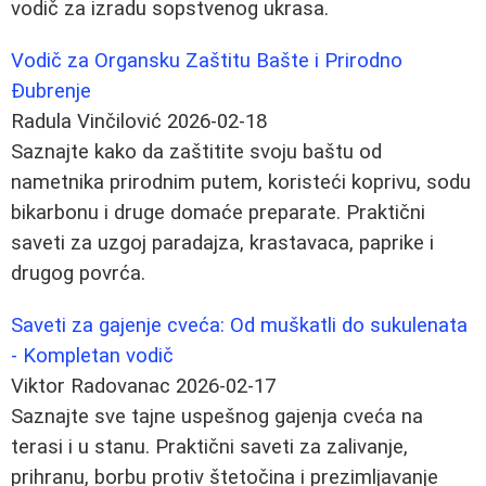
vodič za izradu sopstvenog ukrasa.
Vodič za Organsku Zaštitu Bašte i Prirodno
Đubrenje
Radula Vinčilović
2026-02-18
Saznajte kako da zaštitite svoju baštu od
nametnika prirodnim putem, koristeći koprivu, sodu
bikarbonu i druge domaće preparate. Praktični
saveti za uzgoj paradajza, krastavaca, paprike i
drugog povrća.
Saveti za gajenje cveća: Od muškatli do sukulenata
- Kompletan vodič
Viktor Radovanac
2026-02-17
Saznajte sve tajne uspešnog gajenja cveća na
terasi i u stanu. Praktični saveti za zalivanje,
prihranu, borbu protiv štetočina i prezimljavanje