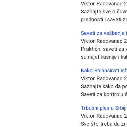
Viktor Radovanac
2
Saznajte sve o čuve
prednosti i saveti z
Saveti za vežbanje 
Viktor Radovanac
2
Praktični saveti za 
su najefikasnije i ka
Kako Balansirati Is
Viktor Radovanac
2
Saznajte kako da pob
Saveti za kontrolu 
Trbušni ples u Srbiji
Viktor Radovanac
2
Sve što treba da zna