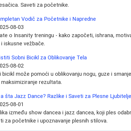
lesačica. Saveti za početnike.
Kompletan Vodič za Početnike i Napredne
025-08-03
te o Insanity treningu - kako započeti, ishrana, motivac
 i iskusne vežbače.
titi Sobni Bicikl za Oblikovanje Tela
025-08-02
 bicikl može pomoći u oblikovanju nogu, guze i smanjen
i maksimiziranje rezultata.
a šta Jazz Dance? Razlike i Saveti za Plesne Ljubitelj
025-08-01
zlika između show dancea i jazz dancea, koji ples odab
veti za početnike i upoznavanje plesnih stilova.