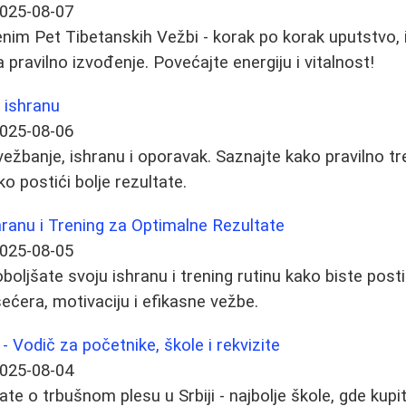
025-08-07
nim Pet Tibetanskih Vežbi - korak po korak uputstvo, i
a pravilno izvođenje. Povećajte energiju i vitalnost!
i ishranu
025-08-06
vežbanje, ishranu i oporavak. Saznajte kako pravilno tre
ko postići bolje rezultate.
hranu i Trening za Optimalne Rezultate
025-08-05
oljšate svoju ishranu i trening rutinu kako biste postig
šećera, motivaciju i efikasne vežbe.
 - Vodič za početnike, škole i rekvizite
025-08-04
te o trbušnom plesu u Srbiji - najbolje škole, gde kupit