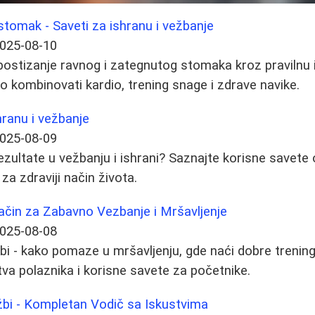
stomak - Saveti za ishranu i vežbanje
025-08-10
 postizanje ravnog i zategnutog stomaka kroz pravilnu 
o kombinovati kardio, trening snage i zdrave navike.
hranu i vežbanje
025-08-09
ezultate u vežbanju i ishrani? Saznajte korisne savete o
 za zdraviji način života.
čin za Zabavno Vezbanje i Mršavljenje
025-08-08
i - kako pomaze u mršavljenju, gde naći dobre trenin
a polaznika i korisne savete za početnike.
žbi - Kompletan Vodič sa Iskustvima