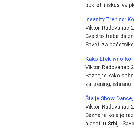
pokreti i iskustva p
Insanity Trening: 
Viktor Radovanac
2
Sve što treba da zna
Saveti za početnike
Kako Efektivno Koris
Viktor Radovanac
2
Saznajte kako sobni
za trening, ishranu 
Šta je Show Dance, 
Viktor Radovanac
2
Saznajte koja je ra
plesati u Srbiji. Sa