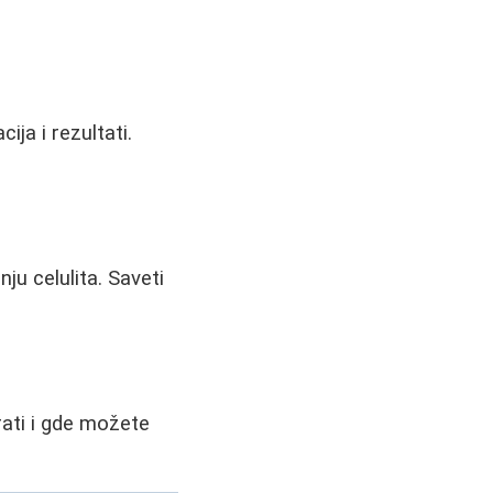
ija i rezultati.
ju celulita. Saveti
e
rati i gde možete