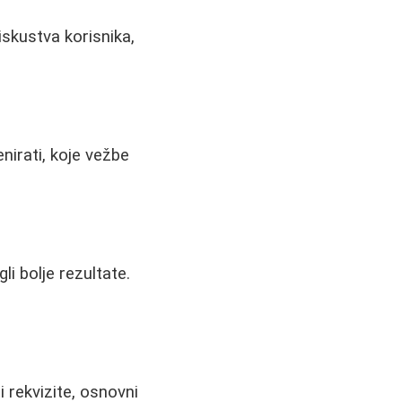
skustva korisnika,
nirati, koje vežbe
li bolje rezultate.
i rekvizite, osnovni