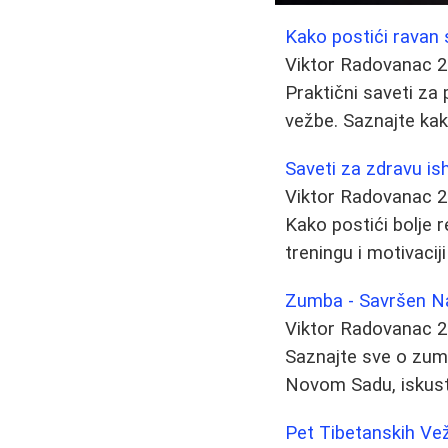
Kako postići ravan 
Viktor Radovanac
2
Praktični saveti za
vežbe. Saznajte kak
Saveti za zdravu is
Viktor Radovanac
2
Kako postići bolje r
treningu i motivaciji
Zumba - Savršen Na
Viktor Radovanac
2
Saznajte sve o zumb
Novom Sadu, iskustv
Pet Tibetanskih Ve