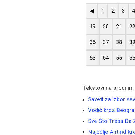
◀
1
2
3
19
20
21
2
36
37
38
3
53
54
55
5
Tekstovi na srodnim
Saveti za izbor sav
Vodič kroz Beograd
Sve Što Treba Da Z
Najbolje Antirid K