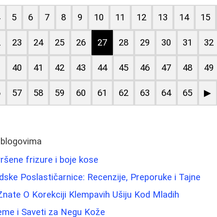
4
5
6
7
8
9
10
11
12
13
14
15
2
23
24
25
26
27
28
29
30
31
32
9
40
41
42
43
44
45
46
47
48
49
6
57
58
59
60
61
62
63
64
65
▶
 blogovima
ršene frizure i boje kose
ske Poslastičarnice: Recenzije, Preporuke i Tajne
nate O Korekciji Klempavih Ušiju Kod Mladih
reme i Saveti za Negu Kože