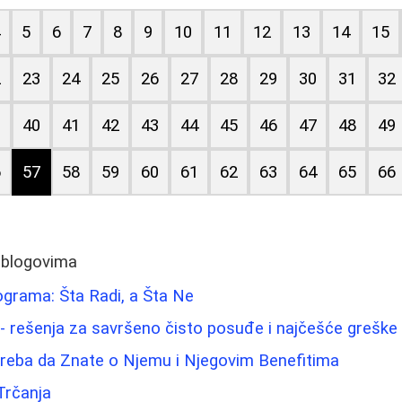
4
5
6
7
8
9
10
11
12
13
14
15
2
23
24
25
26
27
28
29
30
31
32
9
40
41
42
43
44
45
46
47
48
49
6
57
58
59
60
61
62
63
64
65
66
 blogovima
lograma: Šta Radi, a Šta Ne
- rešenja za savršeno čisto posuđe i najčešće greške
Treba da Znate o Njemu i Njegovim Benefitima
Trčanja