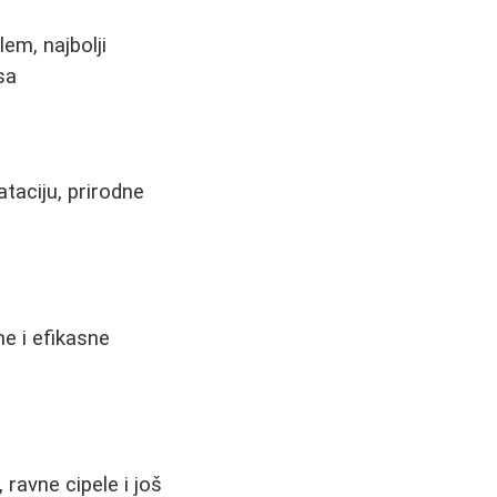
em, najbolji
sa
taciju, prirodne
ne i efikasne
 ravne cipele i još