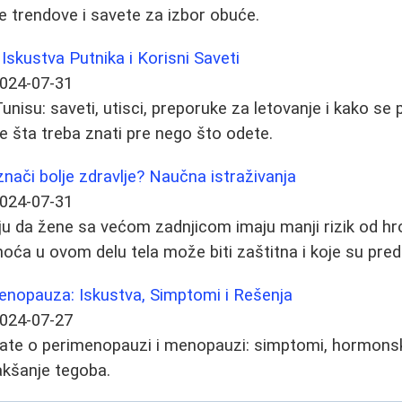
e trendove i savete za izbor obuće.
Iskustva Putnika i Korisni Saveti
024-07-31
unisu: saveti, utisci, preporuke za letovanje i kako se 
te šta treba znati pre nego što odete.
znači bolje zdravlje? Naučna istraživanja
024-07-31
ju da žene sa većom zadnjicom imaju manji rizik od hro
ća u ovom delu tela može biti zaštitna i koje su pred
nopauza: Iskustva, Simptomi i Rešenja
024-07-27
ate o perimenopauzi i menopauzi: simptomi, hormonska
lakšanje tegoba.