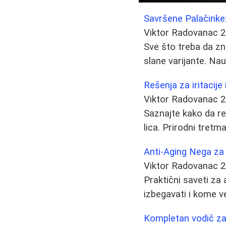
Savršene Palačinke:
Viktor Radovanac
2
Sve što treba da zna
slane varijante. Na
Rešenja za iritacije 
Viktor Radovanac
2
Saznajte kako da reši
lica. Prirodni tretma
Anti-Aging Nega za
Viktor Radovanac
2
Praktični saveti za
izbegavati i kome ve
Kompletan vodič za 