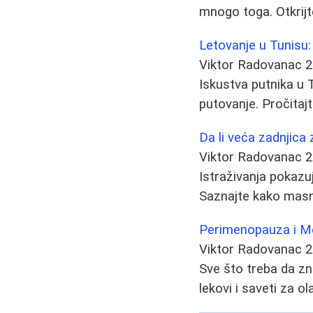
mnogo toga. Otkrijt
Letovanje u Tunisu: 
Viktor Radovanac
2
Iskustva putnika u T
putovanje. Pročitaj
Da li veća zadnjica 
Viktor Radovanac
2
Istraživanja pokazu
Saznajte kako masno
Perimenopauza i Me
Viktor Radovanac
2
Sve što treba da zn
lekovi i saveti za o