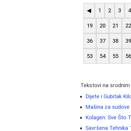
◀
1
2
3
19
20
21
2
36
37
38
3
53
54
55
5
Tekstovi na srodnim
Dijete i Gubitak Ki
Mašina za sudove 
Kolagen: Sve Što 
Savršena Tehnika 