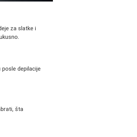
deje za slatke i
 ukusno.
u posle depilacije
brati, šta