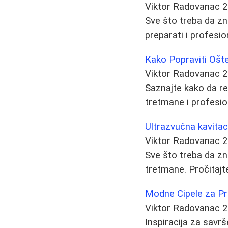
Viktor Radovanac
2
Sve što treba da zna
preparati i profesio
Kako Popraviti Ošt
Viktor Radovanac
2
Saznajte kako da re
tretmane i profesi
Ultrazvučna kavitaci
Viktor Radovanac
2
Sve što treba da zna
tretmane. Pročitajt
Modne Cipele za Pro
Viktor Radovanac
2
Inspiracija za savrš