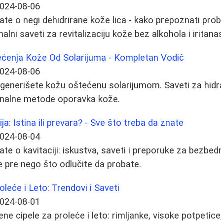
024-08-06
te o negi dehidrirane kože lica - kako prepoznati probl
nalni saveti za revitalizaciju kože bez alkohola i iritana
ećenja Kože Od Solarijuma - Kompletan Vodič
024-08-06
generišete kožu oštećenu solarijumom. Saveti za hidra
onalne metode oporavka kože.
ja: Istina ili prevara? - Sve što treba da znate
024-08-04
te o kavitaciji: iskustva, saveti i preporuke za bezbed
e pre nego što odlučite da probate.
leće i Leto: Trendovi i Saveti
024-08-01
ene cipele za proleće i leto: rimljanke, visoke potpetice,