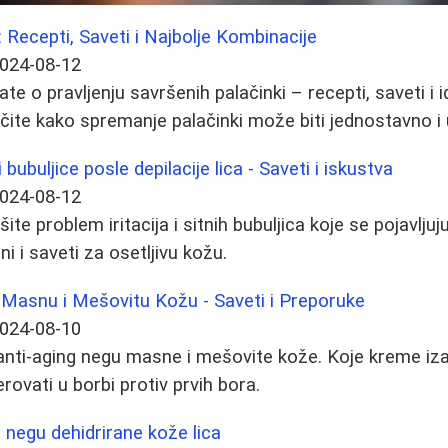
 Recepti, Saveti i Najbolje Kombinacije
024-08-12
te o pravljenju savršenih palačinki – recepti, saveti i i
učite kako spremanje palačinki može biti jednostavno i
i bubuljice posle depilacije lica - Saveti i iskustva
024-08-12
te problem iritacija i sitnih bubuljica koje se pojavljuj
ni i saveti za osetljivu kožu.
 Masnu i Mešovitu Kožu - Saveti i Preporuke
024-08-10
 anti-aging negu masne i mešovite kože. Koje kreme iza
rovati u borbi protiv prvih bora.
negu dehidrirane kože lica