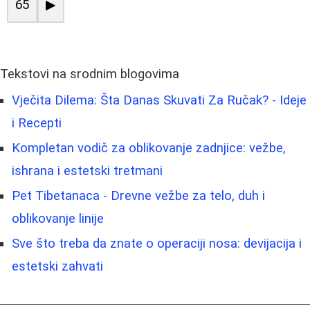
65
▶
Tekstovi na srodnim blogovima
Vječita Dilema: Šta Danas Skuvati Za Ručak? - Ideje
i Recepti
Kompletan vodič za oblikovanje zadnjice: vežbe,
ishrana i estetski tretmani
Pet Tibetanaca - Drevne vežbe za telo, duh i
oblikovanje linije
Sve što treba da znate o operaciji nosa: devijacija i
estetski zahvati