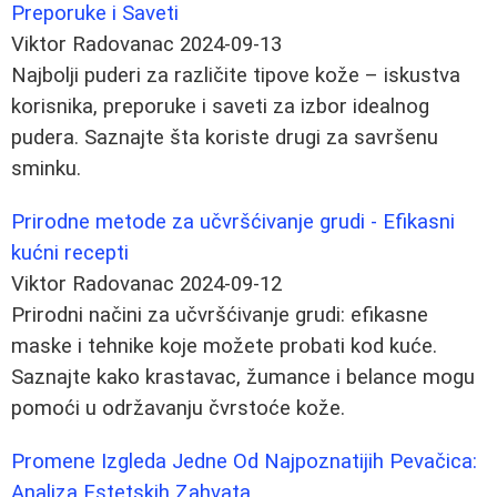
Preporuke i Saveti
Viktor Radovanac
2024-09-13
Najbolji puderi za različite tipove kože – iskustva
korisnika, preporuke i saveti za izbor idealnog
pudera. Saznajte šta koriste drugi za savršenu
sminku.
Prirodne metode za učvršćivanje grudi - Efikasni
kućni recepti
Viktor Radovanac
2024-09-12
Prirodni načini za učvršćivanje grudi: efikasne
maske i tehnike koje možete probati kod kuće.
Saznajte kako krastavac, žumance i belance mogu
pomoći u održavanju čvrstoće kože.
Promene Izgleda Jedne Od Najpoznatijih Pevačica:
Analiza Estetskih Zahvata