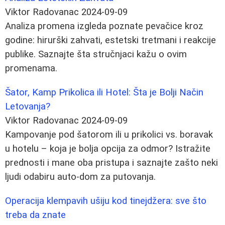
Viktor Radovanac
2024-09-09
Analiza promena izgleda poznate pevačice kroz
godine: hirurški zahvati, estetski tretmani i reakcije
publike. Saznajte šta stručnjaci kažu o ovim
promenama.
Šator, Kamp Prikolica ili Hotel: Šta je Bolji Način
Letovanja?
Viktor Radovanac
2024-09-09
Kampovanje pod šatorom ili u prikolici vs. boravak
u hotelu – koja je bolja opcija za odmor? Istražite
prednosti i mane oba pristupa i saznajte zašto neki
ljudi odabiru auto-dom za putovanja.
Operacija klempavih ušiju kod tinejdžera: sve što
treba da znate