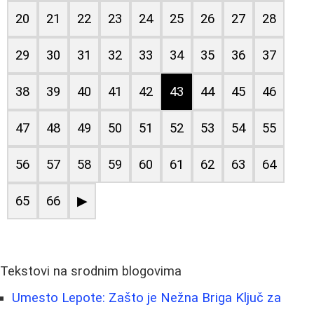
20
21
22
23
24
25
26
27
28
29
30
31
32
33
34
35
36
37
38
39
40
41
42
43
44
45
46
47
48
49
50
51
52
53
54
55
56
57
58
59
60
61
62
63
64
65
66
▶
Tekstovi na srodnim blogovima
Umesto Lepote: Zašto je Nežna Briga Ključ za