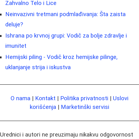
Zahvalno Telo i Lice
Neinvazivni tretmani podmlađivanja: Šta zaista
deluje?
Ishrana po krvnoj grupi: Vodič za bolje zdravlje i
imunitet
Hemijski piling - Vodič kroz hemijske pilinge,
uklanjanje strija i iskustva
O nama
|
Kontakt
|
Politika privatnosti
|
Uslovi
korišćenja
|
Marketinški servisi
Urednici i autori ne preuzimaju nikakvu odgovornost