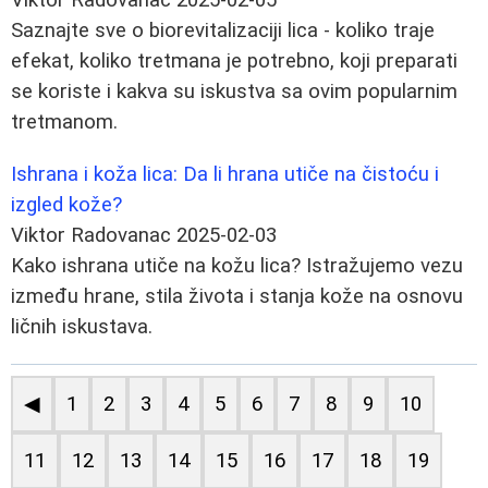
Saznajte sve o biorevitalizaciji lica - koliko traje
efekat, koliko tretmana je potrebno, koji preparati
se koriste i kakva su iskustva sa ovim popularnim
tretmanom.
Ishrana i koža lica: Da li hrana utiče na čistoću i
izgled kože?
Viktor Radovanac
2025-02-03
Kako ishrana utiče na kožu lica? Istražujemo vezu
između hrane, stila života i stanja kože na osnovu
ličnih iskustava.
◀
1
2
3
4
5
6
7
8
9
10
11
12
13
14
15
16
17
18
19