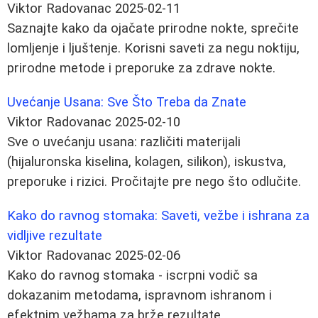
Viktor Radovanac
2025-02-11
Saznajte kako da ojačate prirodne nokte, sprečite
lomljenje i ljuštenje. Korisni saveti za negu noktiju,
prirodne metode i preporuke za zdrave nokte.
Uvećanje Usana: Sve Što Treba da Znate
Viktor Radovanac
2025-02-10
Sve o uvećanju usana: različiti materijali
(hijaluronska kiselina, kolagen, silikon), iskustva,
preporuke i rizici. Pročitajte pre nego što odlučite.
Kako do ravnog stomaka: Saveti, vežbe i ishrana za
vidljive rezultate
Viktor Radovanac
2025-02-06
Kako do ravnog stomaka - iscrpni vodič sa
dokazanim metodama, ispravnom ishranom i
efektnim vežbama za brže rezultate.