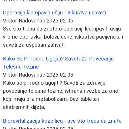
Operacija klempavih ušiju - Iskustva i saveti
Viktor Radovanac
2025-02-05
Sve što treba da znate o operaciji klempavih ušiju -
vreme oporavka, bolovi, cene, iskustva pacijenata i
saveti za uspešan zahvat.
Kako Se Prirodno Ugojiti? Saveti Za Povećanje
Telesne Težine
Viktor Radovanac
2025-02-05
Kako se prirodno ugojiti? Saveti za zdravije
povećanje telesne težine, ishrana i vežbe za one
koji imaju brz metabolizam. Bez tableta i
ekstremnih dijeta.
Biorevitalizacija kože lica - sve što treba da znate
Viktor Radovanac
2025-02-05