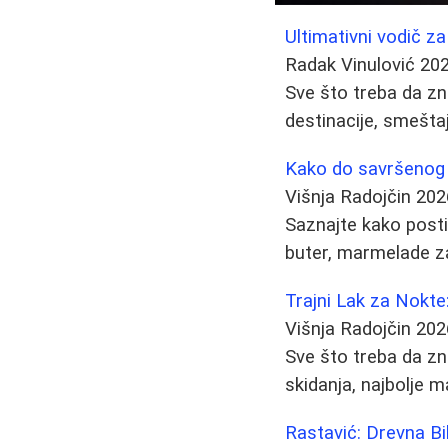
Ultimativni vodič za
Radak Vinulović
202
Sve što treba da zn
destinacije, smešta
Kako do savršenog p
Višnja Radojčin
202
Saznajte kako postić
buter, marmelade za
Trajni Lak za Nokt
Višnja Radojčin
202
Sve što treba da zn
skidanja, najbolje 
Rastavić: Drevna Bil