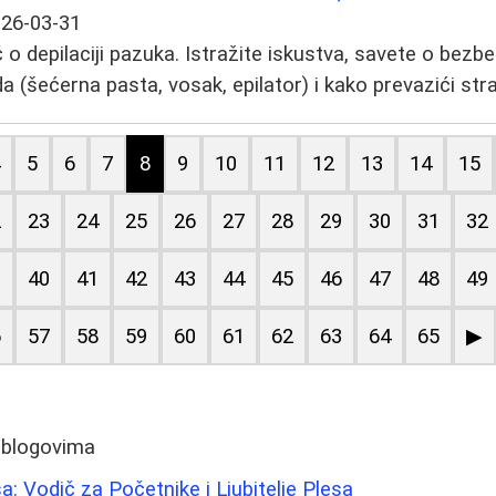
26-03-31
o depilaciji pazuka. Istražite iskustva, savete o bezbe
(šećerna pasta, vosak, epilator) i kako prevazići strah 
4
5
6
7
8
9
10
11
12
13
14
15
2
23
24
25
26
27
28
29
30
31
32
9
40
41
42
43
44
45
46
47
48
49
6
57
58
59
60
61
62
63
64
65
▶
 blogovima
: Vodič za Početnike i Ljubitelje Plesa