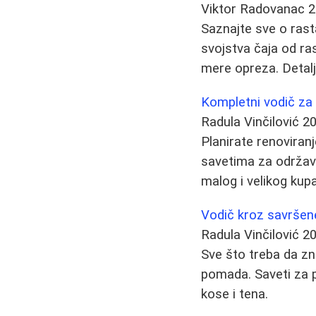
Viktor Radovanac
2
Saznajte sve o rastav
svojstva čaja od ras
mere opreza. Detalj
Kompletni vodič za r
Radula Vinčilović
20
Planirate renoviranj
savetima za održava
malog i velikog kupa
Vodič kroz savršene 
Radula Vinčilović
20
Sve što treba da zn
pomada. Saveti za p
kose i tena.