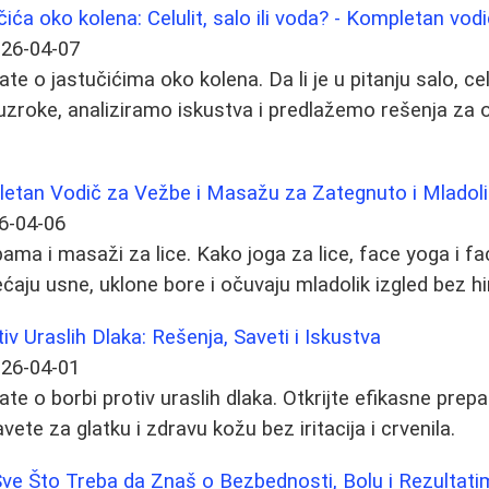
čića oko kolena: Celulit, salo ili voda? - Kompletan vod
26-04-07
te o jastučićima oko kolena. Da li je u pitanju salo, celu
zroke, analiziramo iskustva i predlažemo rešenja za o
letan Vodič za Vežbe i Masažu za Zategnuto i Mladoli
6-04-06
ama i masaži za lice. Kako joga za lice, face yoga i f
ćaju usne, uklone bore i očuvaju mladolik izgled bez hi
v Uraslih Dlaka: Rešenja, Saveti i Iskustva
26-04-01
ate o borbi protiv uraslih dlaka. Otkrijte efikasne pre
vete za glatku i zdravu kožu bez iritacija i crvenila.
Sve Što Treba da Znaš o Bezbednosti, Bolu i Rezultat