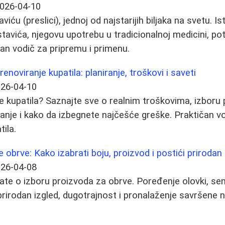
026-04-10
iću (preslici), jednoj od najstarijih biljaka na svetu. Is
tavića, njegovu upotrebu u tradicionalnoj medicini, pote
an vodič za pripremu i primenu.
enoviranje kupatila: planiranje, troškovi i saveti
26-04-10
e kupatila? Saznajte sve o realnim troškovima, izboru pl
nje i kako da izbegnete najčešće greške. Praktičan v
tila.
obrve: Kako izabrati boju, proizvod i postići prirodan 
26-04-08
ate o izboru proizvoda za obrve. Poređenje olovki, senk
rirodan izgled, dugotrajnost i pronalaženje savršene ni