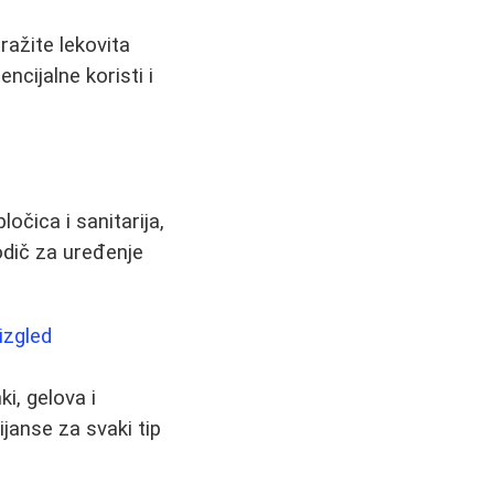
tražite lekovita
ncijalne koristi i
očica i sanitarija,
odič za uređenje
izgled
i, gelova i
janse za svaki tip