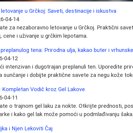
 letovanje u Grčkoj: Saveti, destinacije i iskustva
6-04-14
ate za nezaboravno letovanje u Grčkoj. Praktični saveti
j, cene i uživanje u grčkim lepotama.
replanulog tena: Prirodna ulja, kakao buter i vrhunsk
6-04-12
i intenzivan i dugotrajan preplanuli ten. Uporedite pri
 sunčanje i dobijte praktične savete za negu kože tok
e: Kompletan Vodič kroz Gel Lakove
6-04-11
ate o trajnom gel laku za nokte. Otkrijte prednosti, p
marke i kako gel lak može pomoći u podmlađivanju šaka
jka i Njen Lekoviti Čaj