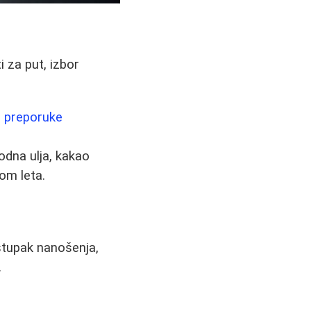
 za put, izbor
e preporuke
rodna ulja, kakao
om leta.
ostupak nanošenja,
.