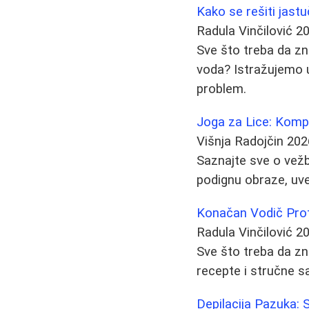
Kako se rešiti jastu
Radula Vinčilović
20
Sve što treba da zna
voda? Istražujemo u
problem.
Joga za Lice: Komp
Višnja Radojčin
202
Saznajte sve o vežb
podignu obraze, uve
Konačan Vodič Proti
Radula Vinčilović
20
Sve što treba da zn
recepte i stručne sa
Depilacija Pazuka: 