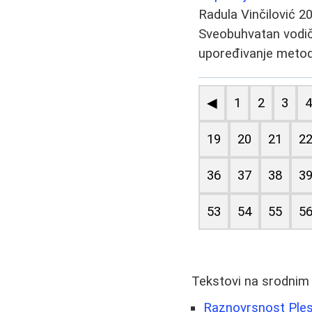
Radula Vinčilović
20
Sveobuhvatan vodič 
upoređivanje metoda 
◀
1
2
3
19
20
21
2
36
37
38
3
53
54
55
5
Tekstovi na srodnim
Raznovrsnost Plesa