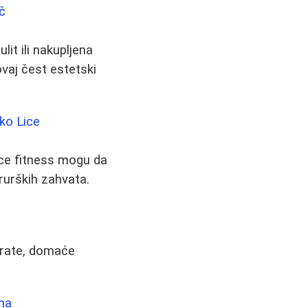
ič
lit ili nakupljena
vaj čest estetski
ko Lice
ace fitness mogu da
rurških zahvata.
parate, domaće
ima