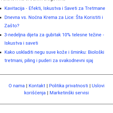
Kavitacija - Efekti, Iskustva i Saveti za Tretmane
Dnevna vs. Noćna Krema za Lice: Šta Koristiti i
Zašto?
3-nedeljna dijeta za gubitak 10% telesne težine -
Iskustva i saveti
Kako uskladiti negu suve kože i šminku: Biološki
tretmani, piling i puderi za svakodnevni sjaj
O nama
|
Kontakt
|
Politika privatnosti
|
Uslovi
korišćenja
|
Marketinški servisi