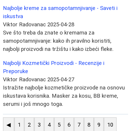
Najbolje kreme za samopotamnjivanje - Saveti i
iskustva
Viktor Radovanac
2025-04-28
Sve što treba da znate o kremama za
samopotamnjivanje: kako ih pravilno koristiti,
najbolji proizvodi na tržištu i kako izbeći fleke.
Najbolji Kozmetički Proizvodi - Recenzije i
Preporuke
Viktor Radovanac
2025-04-27
Istražite najbolje kozmetičke proizvode na osnovu
iskustava korisnika. Masker za kosu, BB kreme,
serumi i još mnogo toga.
◀
1
2
3
4
5
6
7
8
9
10