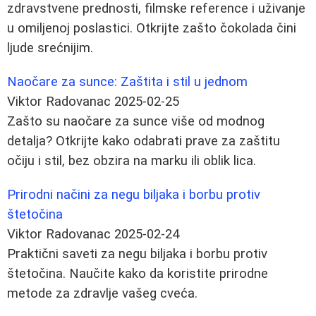
zdravstvene prednosti, filmske reference i uživanje
u omiljenoj poslastici. Otkrijte zašto čokolada čini
ljude srećnijim.
Naočare za sunce: Zaštita i stil u jednom
Viktor Radovanac
2025-02-25
Zašto su naočare za sunce više od modnog
detalja? Otkrijte kako odabrati prave za zaštitu
očiju i stil, bez obzira na marku ili oblik lica.
Prirodni načini za negu biljaka i borbu protiv
štetočina
Viktor Radovanac
2025-02-24
Praktični saveti za negu biljaka i borbu protiv
štetočina. Naučite kako da koristite prirodne
metode za zdravlje vašeg cveća.