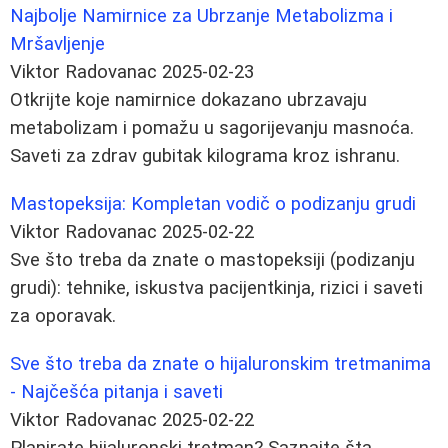
Najbolje Namirnice za Ubrzanje Metabolizma i
Mršavljenje
Viktor Radovanac
2025-02-23
Otkrijte koje namirnice dokazano ubrzavaju
metabolizam i pomažu u sagorijevanju masnoća.
Saveti za zdrav gubitak kilograma kroz ishranu.
Mastopeksija: Kompletan vodič o podizanju grudi
Viktor Radovanac
2025-02-22
Sve što treba da znate o mastopeksiji (podizanju
grudi): tehnike, iskustva pacijentkinja, rizici i saveti
za oporavak.
Sve što treba da znate o hijaluronskim tretmanima
- Najčešća pitanja i saveti
Viktor Radovanac
2025-02-22
Planirate hijaluronski tretman? Saznajte šta