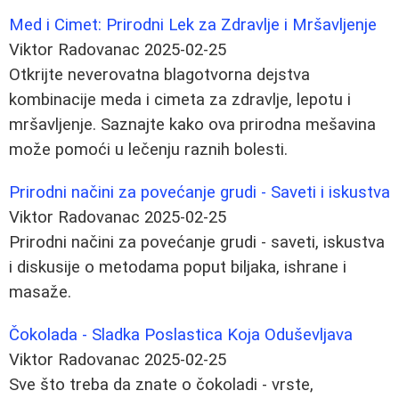
Med i Cimet: Prirodni Lek za Zdravlje i Mršavljenje
Viktor Radovanac
2025-02-25
Otkrijte neverovatna blagotvorna dejstva
kombinacije meda i cimeta za zdravlje, lepotu i
mršavljenje. Saznajte kako ova prirodna mešavina
može pomoći u lečenju raznih bolesti.
Prirodni načini za povećanje grudi - Saveti i iskustva
Viktor Radovanac
2025-02-25
Prirodni načini za povećanje grudi - saveti, iskustva
i diskusije o metodama poput biljaka, ishrane i
masaže.
Čokolada - Sladka Poslastica Koja Oduševljava
Viktor Radovanac
2025-02-25
Sve što treba da znate o čokoladi - vrste,