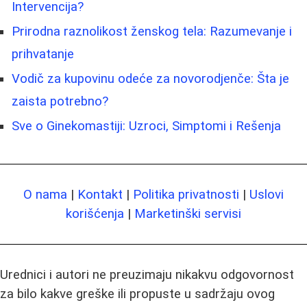
Intervencija?
Prirodna raznolikost ženskog tela: Razumevanje i
prihvatanje
Vodič za kupovinu odeće za novorodjenče: Šta je
zaista potrebno?
Sve o Ginekomastiji: Uzroci, Simptomi i Rešenja
O nama
|
Kontakt
|
Politika privatnosti
|
Uslovi
korišćenja
|
Marketinški servisi
Urednici i autori ne preuzimaju nikakvu odgovornost
za bilo kakve greške ili propuste u sadržaju ovog