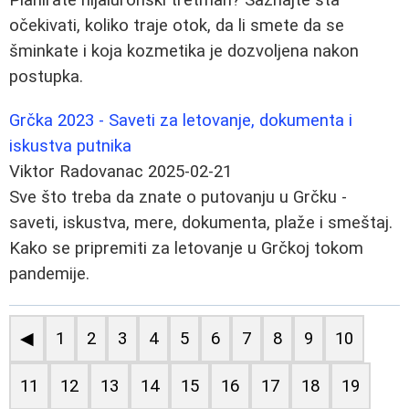
očekivati, koliko traje otok, da li smete da se
šminkate i koja kozmetika je dozvoljena nakon
postupka.
Grčka 2023 - Saveti za letovanje, dokumenta i
iskustva putnika
Viktor Radovanac
2025-02-21
Sve što treba da znate o putovanju u Grčku -
saveti, iskustva, mere, dokumenta, plaže i smeštaj.
Kako se pripremiti za letovanje u Grčkoj tokom
pandemije.
◀
1
2
3
4
5
6
7
8
9
10
11
12
13
14
15
16
17
18
19