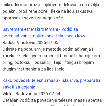
mikrodermoabraziji i njihovom delovanju na ožiljke
od akni, proširene pore i fleke na licu. Iskustva,
oporavak i saveti za negu kože.
Savremeni estetski tretmani - vodič za
podmlađivanje, oblikovanje tela i negu kože
Radula Vinčilović
2026-07-05
Otkrijte najpopularnije metode podmlađivanja i
korekcije tela: sve o anticelulit masaži, hemijskom
piling, botoksu, liposukciji, fejs liftingu i brojnim
drugim tretmanima za lice i telo.
Kako povećati telesnu masu - iskustva, preparati i
saveti za gojenje
Viktor Radovanac
2026-07-04
Detaljan vodič za povećanje telesne mase i apetita: