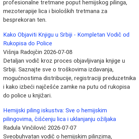
profesionalne tretmane poput hemijskog pilinga,
mezoterapije lica i bioloških tretmana za
besprekoran ten.
Kako Objaviti Knjigu u Srbiji - Kompletan Vodič od
Rukopisa do Police
Višnja Radojčin
2026-07-08
Detaljan vodič kroz proces objavljivanja knjige u
Srbiji. Saznajte sve o troškovima izdavanja,
mogućnostima distribucije, registraciji preduzetnika
i kako izbeći najčešće zamke na putu od rukopisa
do police u knjižari.
Hemijski piling iskustva: Sve o hemijskim
pilingovima, čišćenju lica i uklanjanju ožiljaka
Radula Vinčilović
2026-07-07
Sveobuhvatan vodič o hemijskim pilinzima,