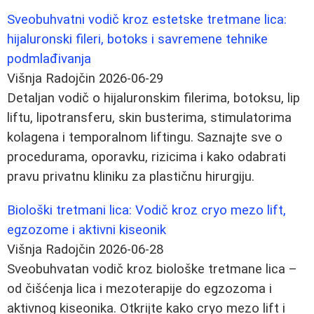
Sveobuhvatni vodič kroz estetske tretmane lica:
hijaluronski fileri, botoks i savremene tehnike
podmlađivanja
Višnja Radojčin
2026-06-29
Detaljan vodič o hijaluronskim filerima, botoksu, lip
liftu, lipotransferu, skin busterima, stimulatorima
kolagena i temporalnom liftingu. Saznajte sve o
procedurama, oporavku, rizicima i kako odabrati
pravu privatnu kliniku za plastičnu hirurgiju.
Biološki tretmani lica: Vodič kroz cryo mezo lift,
egzozome i aktivni kiseonik
Višnja Radojčin
2026-06-28
Sveobuhvatan vodič kroz biološke tretmane lica –
od čišćenja lica i mezoterapije do egzozoma i
aktivnog kiseonika. Otkrijte kako cryo mezo lift i