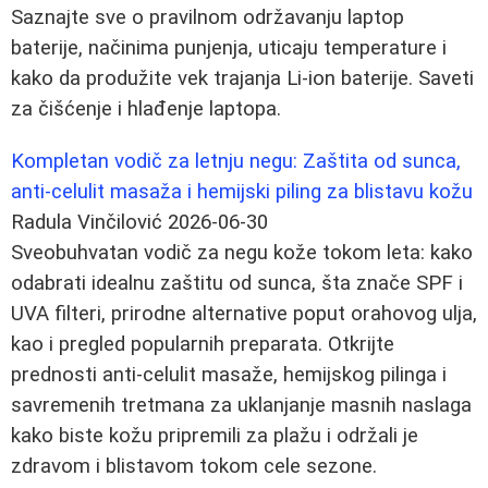
Saznajte sve o pravilnom održavanju laptop
baterije, načinima punjenja, uticaju temperature i
kako da produžite vek trajanja Li-ion baterije. Saveti
za čišćenje i hlađenje laptopa.
Kompletan vodič za letnju negu: Zaštita od sunca,
anti-celulit masaža i hemijski piling za blistavu kožu
Radula Vinčilović
2026-06-30
Sveobuhvatan vodič za negu kože tokom leta: kako
odabrati idealnu zaštitu od sunca, šta znače SPF i
UVA filteri, prirodne alternative poput orahovog ulja,
kao i pregled popularnih preparata. Otkrijte
prednosti anti-celulit masaže, hemijskog pilinga i
savremenih tretmana za uklanjanje masnih naslaga
kako biste kožu pripremili za plažu i održali je
zdravom i blistavom tokom cele sezone.