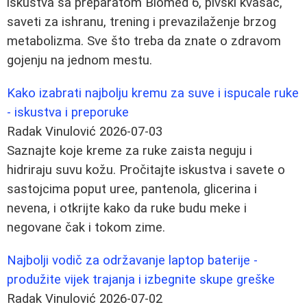
iskustva sa preparatom Biomed 6, pivski kvasac,
saveti za ishranu, trening i prevazilaženje brzog
metabolizma. Sve što treba da znate o zdravom
gojenju na jednom mestu.
Kako izabrati najbolju kremu za suve i ispucale ruke
- iskustva i preporuke
Radak Vinulović
2026-07-03
Saznajte koje kreme za ruke zaista neguju i
hidriraju suvu kožu. Pročitajte iskustva i savete o
sastojcima poput uree, pantenola, glicerina i
nevena, i otkrijte kako da ruke budu meke i
negovane čak i tokom zime.
Najbolji vodič za održavanje laptop baterije -
produžite vijek trajanja i izbegnite skupe greške
Radak Vinulović
2026-07-02