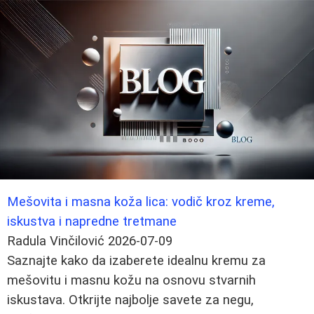
Mešovita i masna koža lica: vodič kroz kreme,
iskustva i napredne tretmane
Radula Vinčilović
2026-07-09
Saznajte kako da izaberete idealnu kremu za
mešovitu i masnu kožu na osnovu stvarnih
iskustava. Otkrijte najbolje savete za negu,