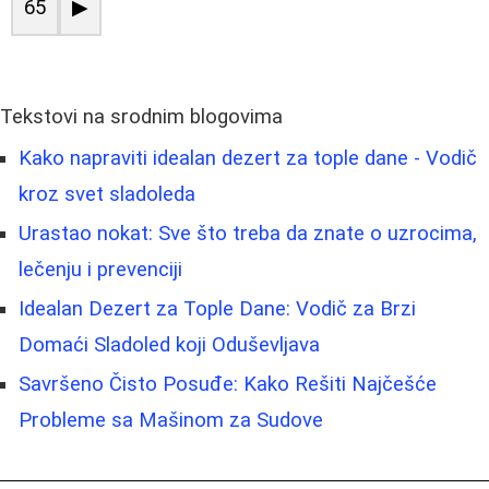
65
▶
Tekstovi na srodnim blogovima
Kako napraviti idealan dezert za tople dane - Vodič
kroz svet sladoleda
Urastao nokat: Sve što treba da znate o uzrocima,
lečenju i prevenciji
Idealan Dezert za Tople Dane: Vodič za Brzi
Domaći Sladoled koji Oduševljava
Savršeno Čisto Posuđe: Kako Rešiti Najčešće
Probleme sa Mašinom za Sudove