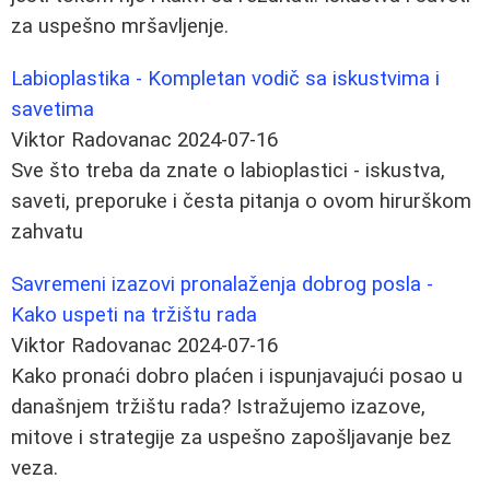
za uspešno mršavljenje.
Labioplastika - Kompletan vodič sa iskustvima i
savetima
Viktor Radovanac
2024-07-16
Sve što treba da znate o labioplastici - iskustva,
saveti, preporuke i česta pitanja o ovom hirurškom
zahvatu
Savremeni izazovi pronalaženja dobrog posla -
Kako uspeti na tržištu rada
Viktor Radovanac
2024-07-16
Kako pronaći dobro plaćen i ispunjavajući posao u
današnjem tržištu rada? Istražujemo izazove,
mitove i strategije za uspešno zapošljavanje bez
veza.