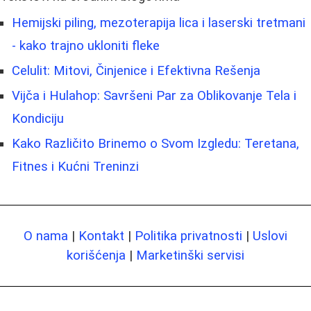
Hemijski piling, mezoterapija lica i laserski tretmani
- kako trajno ukloniti fleke
Celulit: Mitovi, Činjenice i Efektivna Rešenja
Vijča i Hulahop: Savršeni Par za Oblikovanje Tela i
Kondiciju
Kako Različito Brinemo o Svom Izgledu: Teretana,
Fitnes i Kućni Treninzi
O nama
|
Kontakt
|
Politika privatnosti
|
Uslovi
korišćenja
|
Marketinški servisi