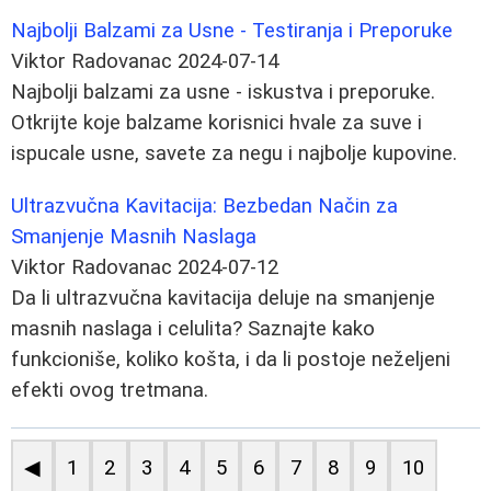
Najbolji Balzami za Usne - Testiranja i Preporuke
Viktor Radovanac
2024-07-14
Najbolji balzami za usne - iskustva i preporuke.
Otkrijte koje balzame korisnici hvale za suve i
ispucale usne, savete za negu i najbolje kupovine.
Ultrazvučna Kavitacija: Bezbedan Način za
Smanjenje Masnih Naslaga
Viktor Radovanac
2024-07-12
Da li ultrazvučna kavitacija deluje na smanjenje
masnih naslaga i celulita? Saznajte kako
funkcioniše, koliko košta, i da li postoje neželjeni
efekti ovog tretmana.
◀
1
2
3
4
5
6
7
8
9
10