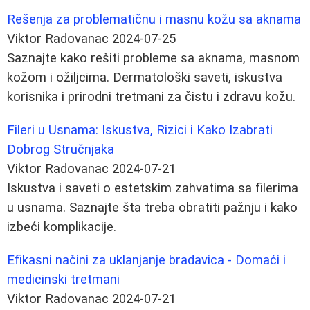
Rešenja za problematičnu i masnu kožu sa aknama
Viktor Radovanac
2024-07-25
Saznajte kako rešiti probleme sa aknama, masnom
kožom i ožiljcima. Dermatološki saveti, iskustva
korisnika i prirodni tretmani za čistu i zdravu kožu.
Fileri u Usnama: Iskustva, Rizici i Kako Izabrati
Dobrog Stručnjaka
Viktor Radovanac
2024-07-21
Iskustva i saveti o estetskim zahvatima sa filerima
u usnama. Saznajte šta treba obratiti pažnju i kako
izbeći komplikacije.
Efikasni načini za uklanjanje bradavica - Domaći i
medicinski tretmani
Viktor Radovanac
2024-07-21