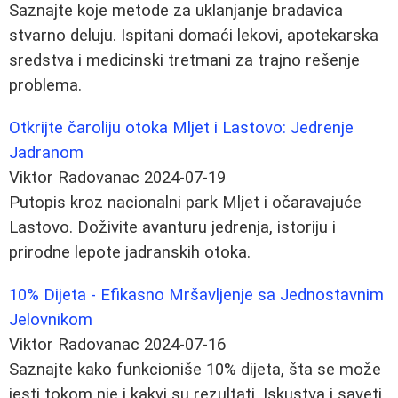
Saznajte koje metode za uklanjanje bradavica
stvarno deluju. Ispitani domaći lekovi, apotekarska
sredstva i medicinski tretmani za trajno rešenje
problema.
Otkrijte čaroliju otoka Mljet i Lastovo: Jedrenje
Jadranom
Viktor Radovanac
2024-07-19
Putopis kroz nacionalni park Mljet i očaravajuće
Lastovo. Doživite avanturu jedrenja, istoriju i
prirodne lepote jadranskih otoka.
10% Dijeta - Efikasno Mršavljenje sa Jednostavnim
Jelovnikom
Viktor Radovanac
2024-07-16
Saznajte kako funkcioniše 10% dijeta, šta se može
jesti tokom nje i kakvi su rezultati. Iskustva i saveti