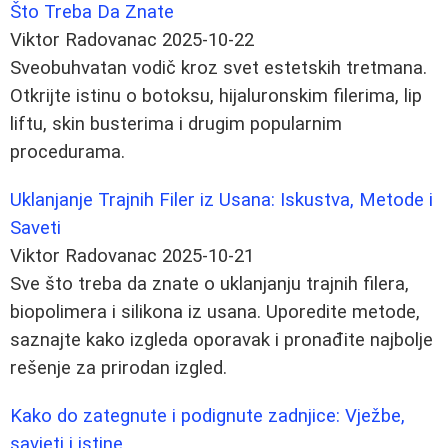
Što Treba Da Znate
Viktor Radovanac
2025-10-22
Sveobuhvatan vodič kroz svet estetskih tretmana.
Otkrijte istinu o botoksu, hijaluronskim filerima, lip
liftu, skin busterima i drugim popularnim
procedurama.
Uklanjanje Trajnih Filer iz Usana: Iskustva, Metode i
Saveti
Viktor Radovanac
2025-10-21
Sve što treba da znate o uklanjanju trajnih filera,
biopolimera i silikona iz usana. Uporedite metode,
saznajte kako izgleda oporavak i pronađite najbolje
rešenje za prirodan izgled.
Kako do zategnute i podignute zadnjice: Vježbe,
savjeti i istine