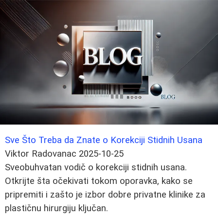
Sve Što Treba da Znate o Korekciji Stidnih Usana
Viktor Radovanac
2025-10-25
Sveobuhvatan vodič o korekciji stidnih usana.
Otkrijte šta očekivati tokom oporavka, kako se
pripremiti i zašto je izbor dobre privatne klinike za
plastičnu hirurgiju ključan.