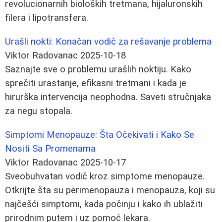
revolucionarnih bioloških tretmana, hijaluronskih
filera i lipotransfera.
Urašli nokti: Konačan vodič za rešavanje problema
Viktor Radovanac
2025-10-18
Saznajte sve o problemu urašlih noktiju. Kako
sprečiti urastanje, efikasni tretmani i kada je
hirurška intervencija neophodna. Saveti stručnjaka
za negu stopala.
Simptomi Menopauze: Šta Očekivati i Kako Se
Nositi Sa Promenama
Viktor Radovanac
2025-10-17
Sveobuhvatan vodič kroz simptome menopauze.
Otkrijte šta su perimenopauza i menopauza, koji su
najčešći simptomi, kada počinju i kako ih ublažiti
prirodnim putem i uz pomoć lekara.