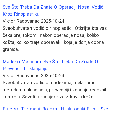
Sve Što Treba Da Znate O Operaciji Nosa: Vodič
Kroz Rinoplastiku
Viktor Radovanac
2025-10-24
Sveobuhvatan vodič o rinoplastici. Otkrijte šta vas
čeka pre, tokom i nakon operacije nosa, koliko
košta, koliko traje oporavak i koja je donja dobna
granica.
Madeži i Melanom: Sve Što Treba Da Znate O
Prevenciji I Uklanjanju
Viktor Radovanac
2025-10-23
Sveobuhvatan vodič o madežima, melanomu,
metodama uklanjanja, prevenciji i značaju redovnih
kontrola. Saveti stručnjaka za zdravlju kože.
Estetski Tretmani: Botoks i Hijaluronski Fileri - Sve