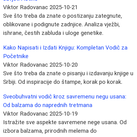
Viktor Radovanac
2025-10-21
Sve što treba da znate o postizanju zategnute,
oblikovane i podignute zadnjice. Analiza vježbi,
ishrane, čestih zabluda i uloge genetike.
Kako Napisati i Izdati Knjigu: Kompletan Vodič za
Početnike
Viktor Radovanac
2025-10-20
Sve što treba da znate o pisanju i izdavanju knjige u
Srbiji. Od inspiracije do štampe, korak po korak.
Sveobuhvatni vodič kroz savremenu negu usana:
Od balzama do naprednih tretmana
Viktor Radovanac
2025-10-19
Istražite sve aspekte savremene nege usana. Od
izbora balzama, prirodnih melema do